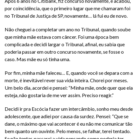
Após 6 anos no Citibank, fiz concurso novamente, e acabou,
por coincidência, que o primeiro lugar que me chamaram foi
no Tribunal de Justiça de SP, novamente… lá fui eu de novo.
Não cheguei a completar um ano no Tribunal, quando soube
que minha mãe estava com câncer. Foi uma época bem
complicada e decidi largar o Tribunal, afinal, eu sabia que
poderia passar em outro concurso novamente, se fosse o
caso. Mas mãe eu só tinha uma.
Por fim, minha mãe faleceu… E, quando você se depara com a
morte, é inevitável rever sua vida inteira. Chorei por meses.
Um belo dia, acordei e pensei: “Minha mãe, onde quer que ela
esteja, não gostaria de me ver assim. Preciso reagir.”
Decidi ir pra Escócia fazer um intercâmbio, sonho meu desde
adolescente, que adiei por causa da surdez. Pensei: “Que se
dane, o máximo que vai acontecer é eu não me comunicar tão
bem quanto um ouvinte. Pelo menos, se falhar, terei tentado.
Se não tentar, passarei a vida pensando como poderia ter