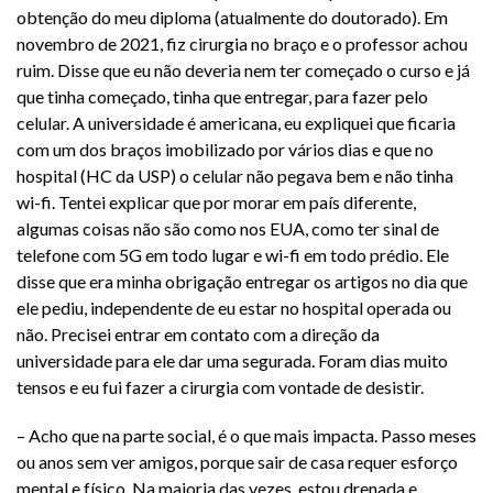
obtenção do meu diploma (atualmente do doutorado). Em
novembro de 2021, fiz cirurgia no braço e o professor achou
ruim. Disse que eu não deveria nem ter começado o curso e já
que tinha começado, tinha que entregar, para fazer pelo
celular. A universidade é americana, eu expliquei que ficaria
com um dos braços imobilizado por vários dias e que no
hospital (HC da USP) o celular não pegava bem e não tinha
wi-fi. Tentei explicar que por morar em país diferente,
algumas coisas não são como nos EUA, como ter sinal de
telefone com 5G em todo lugar e wi-fi em todo prédio. Ele
disse que era minha obrigação entregar os artigos no dia que
ele pediu, independente de eu estar no hospital operada ou
não. Precisei entrar em contato com a direção da
universidade para ele dar uma segurada. Foram dias muito
tensos e eu fui fazer a cirurgia com vontade de desistir.
– Acho que na parte social, é o que mais impacta. Passo meses
ou anos sem ver amigos, porque sair de casa requer esforço
mental e físico. Na maioria das vezes, estou drenada e