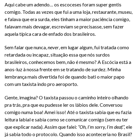
Aqui cabe um adendo… os escoceses foram super gentis
comigo. Todas as vezes que fui a uma loja, restaurante, museu,
e falava que era surda, eles tinham a maior paciência comigo,
falavam mais devagar, escreviam se precisasse, sem fazer
aquela típica cara de enfado dos brasileiros.
Sem falar que nunca,
never
, em lugar algum, fui tratada como
retardada ou incapaz, situação essa que nós surdos
brasileiros, conhecemos bem, não é mesmo? A Escócia está a
anos-luz à nossa frente em se tratando de surdez. Minha
lembrança mais divertida foi de quando bati o maior papo
com um taxista indo pro aeroporto.
Gente, imagina? O taxista passou o caminho inteiro olhando
pra trás, pra que eu pudesse ler os lábios dele. Conversou
comigo numa boa! Amei isso! Até o taxista sabia que eu fazia
leitura labial e sabia como se comunicar comigo (sem eu ter
que explicar nada). Assim que falei:
“Oh, I’m sorry, I’m deaf.”,
ele
já sabia todo o protocolo. Quando isso aconteceria no Brasil?