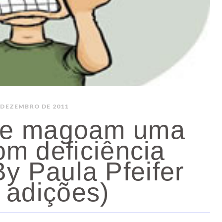
E DEZEMBRO DE 2011
que magoam uma
m deficiência
By Paula Pfeifer
 adições)