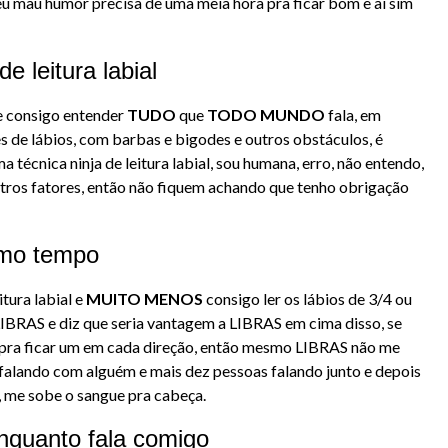
u mau humor precisa de uma meia hora pra ficar bom e ai sim
e leitura labial
e consigo entender
TUDO
que
TODO MUNDO
fala, em
es de lábios, com barbas e bigodes e outros obstáculos, é
técnica ninja de leitura labial, sou humana, erro, não entendo,
outros fatores, então não fiquem achando que tenho obrigação
smo tempo
itura labial e
MUITO MENOS
consigo ler os lábios de 3/4 ou
BRAS e diz que seria vantagem a LIBRAS em cima disso, se
a pra ficar um em cada direção, então mesmo LIBRAS não me
 falando com alguém e mais dez pessoas falando junto e depois
, me sobe o sangue pra cabeça.
nquanto fala comigo