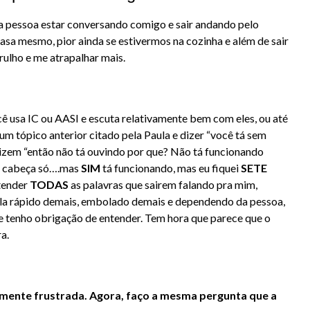
 a pessoa estar conversando comigo e sair andando pelo
sa mesmo, pior ainda se estivermos na cozinha e além de sair
rulho e me atrapalhar mais.
 usa IC ou AASI e escuta relativamente bem com eles, ou até
 um tópico anterior citado pela Paula e dizer “você tá sem
dizem “então não tá ouvindo por que? Não tá funcionando
 a cabeça só….mas
SIM
tá funcionando, mas eu fiquei
SETE
ntender
TODAS
as palavras que sairem falando pra mim,
ala rápido demais, embolado demais e dependendo da pessoa,
e tenho obrigação de entender. Tem hora que parece que o
a.
mente frustrada. Agora, faço a mesma pergunta que a