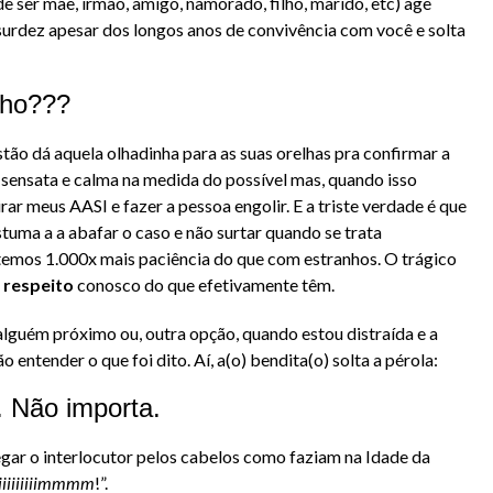
ser mãe, irmão, amigo, namorado, filho, marido, etc) age
urdez apesar dos longos anos de convivência com você e solta
lho???
tão dá aquela olhadinha para as suas orelhas pra confirmar a
sensata e calma na medida do possível mas, quando isso
rar meus AASI e fazer a pessoa engolir. E a triste verdade é que
uma a a abafar o caso e não surtar quando se trata
 temos 1.000x mais paciência do que com estranhos. O trágico
 respeito
conosco do que efetivamente têm.
guém próximo ou, outra opção, quando estou distraída e a
 entender o que foi dito. Aí, a(o) bendita(o) solta a pérola:
 Não importa.
pegar o interlocutor pelos cabelos como faziam na Idade da
iiiiiiiiimmmm
!”.