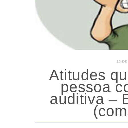
23 D
Atitudes 
pessoa co
auditiva – 
(com