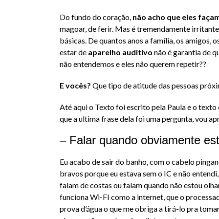
Do fundo do coração,
não acho que eles façam
magoar, de ferir. Mas é tremendamente irritant
básicas. De quantos anos a família, os amigos, 
estar de
aparelho auditivo
não é garantia de q
não entendemos e eles não querem repetir??
E vocês?
Que tipo de atitude das pessoas próx
Até aqui o Texto foi escrito pela Paula e o text
que a ultima frase dela foi uma pergunta, vou a
– Falar quando obviamente es
Eu acabo de sair do banho, com o cabelo pinga
bravos porque eu estava sem o IC e não entendi,
falam de costas ou falam quando não estou olhand
funciona Wi-FI como a internet, que o processado
prova d’água o que me obriga a tirá-lo pra tom