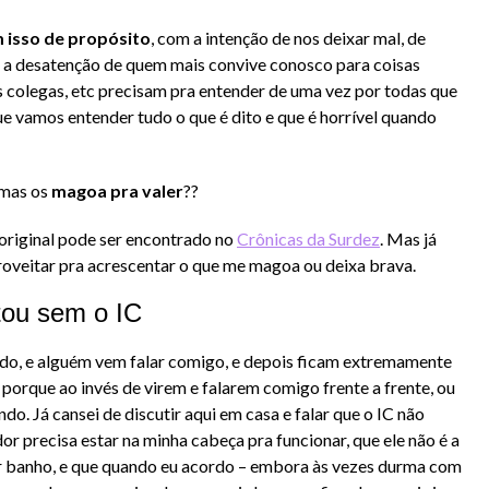
 isso de propósito
, com a intenção de nos deixar mal, de
e a desatenção de quem mais convive conosco para coisas
os colegas, etc precisam pra entender de uma vez por todas que
ue vamos entender tudo o que é dito e que é horrível quando
imas os
magoa pra valer
??
o original pode ser encontrado no
Crônicas da Surdez
. Mas já
proveitar pra acrescentar o que me magoa ou deixa brava.
tou sem o IC
ndo, e alguém vem falar comigo, e depois ficam extremamente
 porque ao invés de virem e falarem comigo frente a frente, ou
o. Já cansei de discutir aqui em casa e falar que o IC não
r precisa estar na minha cabeça pra funcionar, que ele não é a
ar banho, e que quando eu acordo – embora às vezes durma com