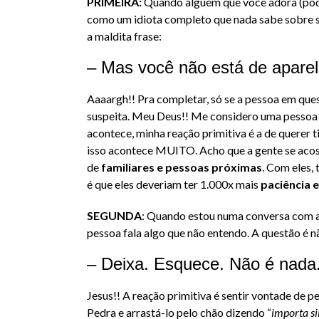
PRIMEIRA:
Quando alguém que você adora (pode 
como um idiota completo que nada sabe sobre s
a maldita frase:
– Mas você não está de apare
Aaaargh!! Pra completar, só se a pessoa em ques
suspeita. Meu Deus!! Me considero uma pessoa 
acontece, minha reação primitiva é a de querer ti
isso acontece MUITO. Acho que a gente se acost
de
familiares e pessoas próximas
. Com eles,
é que eles deveriam ter 1.000x mais
paciência e
SEGUNDA
: Quando estou numa conversa com al
pessoa fala algo que não entendo. A questão é não
– Deixa. Esquece. Não é nada.
Jesus!! A reação primitiva é sentir vontade de 
Pedra e arrastá-lo pelo chão dizendo “
importa si