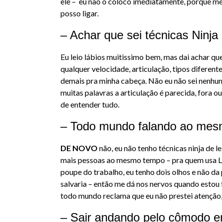
ele – eu não o coloco imediatamente, porque me
posso ligar.
– Achar que sei técnicas Ninja d
Eu leio lábios muitissimo bem, mas dai achar qu
qualquer velocidade, articulação, tipos diferent
demais pra minha cabeça. Não eu não sei nenhuma 
muitas palavras a articulação é parecida, fora 
de entender tudo.
– Todo mundo falando ao me
DE NOVO
não, eu não tenho técnicas ninja de le
mais pessoas ao mesmo tempo – pra quem usa LI
poupe do trabalho, eu tenho dois olhos e não d
salvaria – então me dá nos nervos quando estou
todo mundo reclama que eu não prestei atenção
– Sair andando pelo cômodo e