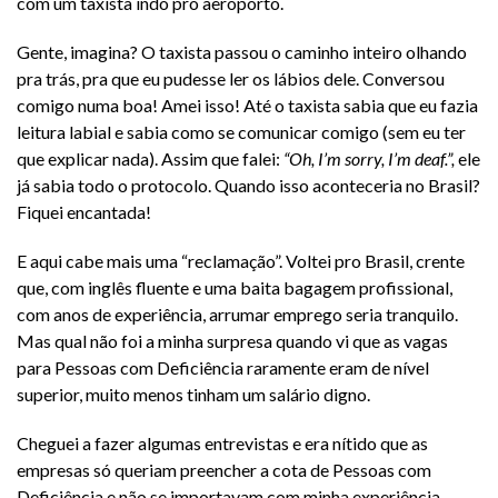
com um taxista indo pro aeroporto.
Gente, imagina? O taxista passou o caminho inteiro olhando
pra trás, pra que eu pudesse ler os lábios dele. Conversou
comigo numa boa! Amei isso! Até o taxista sabia que eu fazia
leitura labial e sabia como se comunicar comigo (sem eu ter
que explicar nada). Assim que falei:
“Oh, I’m sorry, I’m deaf.”,
ele
já sabia todo o protocolo. Quando isso aconteceria no Brasil?
Fiquei encantada!
E aqui cabe mais uma “reclamação”. Voltei pro Brasil, crente
que, com inglês fluente e uma baita bagagem profissional,
com anos de experiência, arrumar emprego seria tranquilo.
Mas qual não foi a minha surpresa quando vi que as vagas
para Pessoas com Deficiência raramente eram de nível
superior, muito menos tinham um salário digno.
Cheguei a fazer algumas entrevistas e era nítido que as
empresas só queriam preencher a cota de Pessoas com
Deficiência e não se importavam com minha experiência,