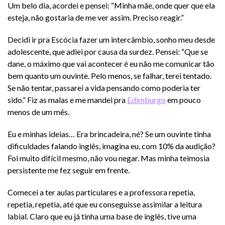
Um belo dia, acordei e pensei: “Minha mãe, onde quer que ela
esteja, não gostaria de me ver assim. Preciso reagir.”
Decidi ir pra Escócia fazer um intercâmbio, sonho meu desde
adolescente, que adiei por causa da surdez. Pensei: “Que se
dane, o máximo que vai acontecer é eu não me comunicar tão
bem quanto um ouvinte. Pelo menos, se falhar, terei tentado.
Se não tentar, passarei a vida pensando como poderia ter
sido.” Fiz as malas e me mandei pra
Edimburgo
em pouco
menos de um mês.
Eu e minhas ideias… Era brincadeira, né? Se um ouvinte tinha
dificuldades falando inglês, imagina eu, com 10% da audição?
Foi muito difícil mesmo, não vou negar. Mas minha teimosia
persistente me fez seguir em frente.
Comecei a ter aulas particulares e a professora repetia,
repetia, repetia, até que eu conseguisse assimilar a leitura
labial. Claro que eu já tinha uma base de inglês, tive uma