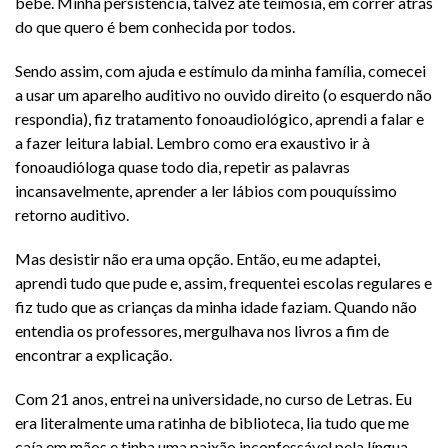
bebê. Minha persistência, talvez até teimosia, em correr atrás
do que quero é bem conhecida por todos.
Sendo assim, com ajuda e estímulo da minha família, comecei
a usar um aparelho auditivo no ouvido direito (o esquerdo não
respondia), fiz tratamento fonoaudiológico, aprendi a falar e
a fazer leitura labial. Lembro como era exaustivo ir à
fonoaudióloga quase todo dia, repetir as palavras
incansavelmente, aprender a ler lábios com pouquíssimo
retorno auditivo.
Mas desistir não era uma opção. Então, eu me adaptei,
aprendi tudo que pude e, assim, frequentei escolas regulares e
fiz tudo que as crianças da minha idade faziam. Quando não
entendia os professores, mergulhava nos livros a fim de
encontrar a explicação.
Com 21 anos, entrei na universidade, no curso de Letras. Eu
era literalmente uma ratinha de biblioteca, lia tudo que me
caía em mãos e tinha uma paixão inconfessável pela língua