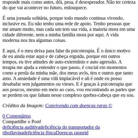
responde mais como antes, dói, pesa, é desesperador. Não ter certeza
do que vai acontecer no futuro, enlouquece.
É uma jornada solitária, porque todo mundo continua vivendo,
inclusive eu. Eu não tenho uma rede de apoio. Tenho pessoas que
me amam muito, mas cada um tem sua vida, a maioria mora em uma
cidade diferente, nem a minha família mora por aqui. A vida
moderna nos tira algumas coisas.
E aqui, é o meu deixa para falar da psicoterapia. É o único motivo
de eu ainda estar aqui e de cabeça erguida, porque em outros
tempos, eu tive atitudes de auto-extermínio e auto agressão. A
terapia me ajuda a entender o que passo, é crucial em momentos
como a perda da minha mãe, dos meus avós, tios e outros que tanto
amo. A ansiedade é uma vilã implacável e ali é onde eu posso
desabafar sem julgamentos ou vieses. E é graças à psicoterapia que
aos poucos, mesmo em meio ao caos, vou encontrando as partes que
se perdem ou que faltam nesse complexo quebra-cabeça que eu sou.
Créditos da Imagem:
Convivendo com doenças raras ©
0 Comentários
Compartilhe o Post!
deficiência auditiva
deficiência do transportador da
riboflavina
deficiência física
Doenças raras
rtd