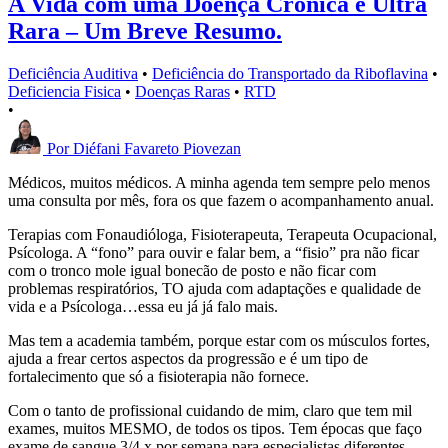
A Vida com uma Doença Crônica e Ultra
Rara – Um Breve Resumo.
Deficiência Auditiva
•
Deficiência do Transportado da Riboflavina
•
Deficiencia Fisica
•
Doenças Raras
•
RTD
•
Por
Diéfani Favareto Piovezan
Médicos, muitos médicos. A minha agenda tem sempre pelo menos
uma consulta por mês, fora os que fazem o acompanhamento anual.
Terapias com Fonaudióloga, Fisioterapeuta, Terapeuta Ocupacional,
Psícologa. A “fono” para ouvir e falar bem, a “fisio” pra não ficar
com o tronco mole igual bonecão de posto e não ficar com
problemas respiratórios, TO ajuda com adaptações e qualidade de
vida e a Psícologa…essa eu já já falo mais.
Mas tem a academia também, porque estar com os músculos fortes,
ajuda a frear certos aspectos da progressão e é um tipo de
fortalecimento que só a fisioterapia não fornece.
Com o tanto de profissional cuidando de mim, claro que tem mil
exames, muitos MESMO, de todos os tipos. Tem épocas que faço
exame de sangue 3/4 x por semana para especialistas diferentes.