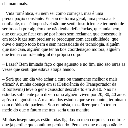
chamam mais.
– Vida romântica, eu nem sei como começar, mas é uma
preocupação constante. Eu sou de forma geral, uma pessoa até
confiante, mas é impossível não me sentir insuficiente e ter medo de
ser trocada por alguém que não tenha deficiências, que anda bem,
que consegue ficar em pé por horas sem reclamar, que consegue ir
em todo lugar sem precisar se preocupar com acessibilidade, que
ouve o tempo todo bem e sem necessidade de tecnologia, alguém
que não caia, alguém que tenha boa coordenação motora, alguém
que tenha controle integral do próprio corpo.
– Lazer? Bem limitada faço o que aguento e no fim, não são raras as
vezes que senti que estava atrapalhando.
– Será que um dia vão achar a cura ou tratamento melhor e mais
eficaz? A minha doença em si (Deficiência do Transportador da
Riboflavina) teve o gene causador descoberto em 2010. Não há
estudos suficiente para dizer como alguém viveu por 20, 30, 40 anos
após o diagnóstico. A maioria dos estudos que se encontra, terminam
com o óbito do paciente. Sou otimista, mas dizer que não tenho
medo do que o futuro me traz, seria uma mentira.
Minhas inseguranças estão todas ligadas ao meu corpo e ao controle
que já perdi e que continuo perdendo. Perceber que o corpo não te