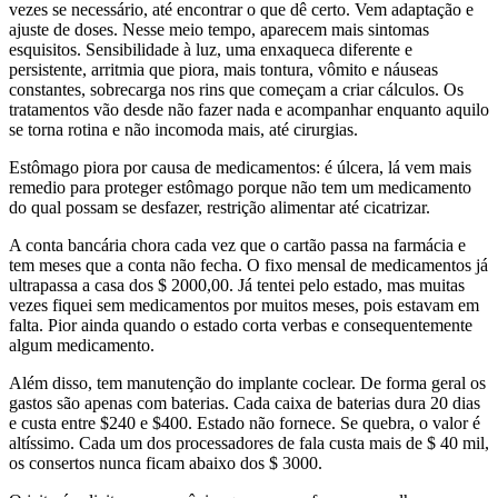
vezes se necessário, até encontrar o que dê certo. Vem adaptação e
ajuste de doses. Nesse meio tempo, aparecem mais sintomas
esquisitos. Sensibilidade à luz, uma enxaqueca diferente e
persistente, arritmia que piora, mais tontura, vômito e náuseas
constantes, sobrecarga nos rins que começam a criar cálculos. Os
tratamentos vão desde não fazer nada e acompanhar enquanto aquilo
se torna rotina e não incomoda mais, até cirurgias.
Estômago piora por causa de medicamentos: é úlcera, lá vem mais
remedio para proteger estômago porque não tem um medicamento
do qual possam se desfazer, restrição alimentar até cicatrizar.
A conta bancária chora cada vez que o cartão passa na farmácia e
tem meses que a conta não fecha. O fixo mensal de medicamentos já
ultrapassa a casa dos $ 2000,00. Já tentei pelo estado, mas muitas
vezes fiquei sem medicamentos por muitos meses, pois estavam em
falta. Pior ainda quando o estado corta verbas e consequentemente
algum medicamento.
Além disso, tem manutenção do implante coclear. De forma geral os
gastos são apenas com baterias. Cada caixa de baterias dura 20 dias
e custa entre $240 e $400. Estado não fornece. Se quebra, o valor é
altíssimo. Cada um dos processadores de fala custa mais de $ 40 mil,
os consertos nunca ficam abaixo dos $ 3000.