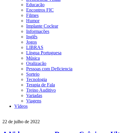
Educação
Encontros FIC
Filmes
Humor
Implante Coclear
Informações
Inglês
Jogos
LIBRAS
Língua Portuguesa
Música
Oralização
Pessoas com Deficiencia
Sorteio
Tecnologia
Terapia de Fala
Treino Auditivo
Variadas
Viagens
Vídeos
22 de julho de 2022