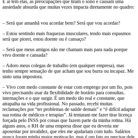
E aí tem elas, as preocupações que tiram o sono e causam uma
ansiedade absurda que muitas vezes impacta diretamente no quadro:
– Será que amanhã vou acordar bem? Será que vou acordar?
– Estou sentindo mais fraquezas musculares, tendo mais espasmos
será que piorei, estou doente ou é cansaço?
– Será que meus amigos não me chamam mais para nada porque
vivo doente e cansada?
– Adoro meus colegas de trabalho (em qualquer empresa), mas
tenho sempre sensação de que acham que sou burra ou incapaz. Me
sinto uma impostora.
– Vivo com medo constante de estar com emprego por um fio, pois
vivo precisando usar da flexibilidade de horário para consultas,
internações e o que surgir. É um medo tão real e constante, que
atrapalha na vida profissional. No passado, recebi muitas
reclamações por “ter problemas de saúde demais” e “é difícil adaptar
sua rotina de médicos e terapias”. Já tentaram me fazer tirar licença
forçada pelo INSS por coisas que fazem parte da minha rotina. Há
alguns anos, o RH de uma empresa disse que eu deveria me
aposentar por invalidez, que eles me ajudariam com tudo. Salários
nunca foram minha maior motivação, mas é um fato eu precisar dele