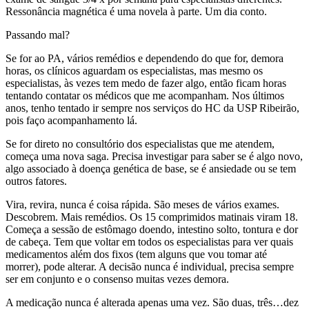
Ressonância magnética é uma novela à parte. Um dia conto.
Passando mal?
Se for ao PA, vários remédios e dependendo do que for, demora
horas, os clínicos aguardam os especialistas, mas mesmo os
especialistas, às vezes tem medo de fazer algo, então ficam horas
tentando contatar os médicos que me acompanham. Nos últimos
anos, tenho tentado ir sempre nos serviços do HC da USP Ribeirão,
pois faço acompanhamento lá.
Se for direto no consultório dos especialistas que me atendem,
começa uma nova saga. Precisa investigar para saber se é algo novo,
algo associado à doença genética de base, se é ansiedade ou se tem
outros fatores.
Vira, revira, nunca é coisa rápida. São meses de vários exames.
Descobrem. Mais remédios. Os 15 comprimidos matinais viram 18.
Começa a sessão de estômago doendo, intestino solto, tontura e dor
de cabeça. Tem que voltar em todos os especialistas para ver quais
medicamentos além dos fixos (tem alguns que vou tomar até
morrer), pode alterar. A decisão nunca é individual, precisa sempre
ser em conjunto e o consenso muitas vezes demora.
A medicação nunca é alterada apenas uma vez. São duas, três…dez