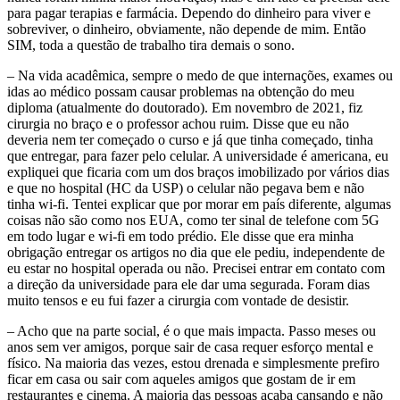
para pagar terapias e farmácia. Dependo do dinheiro para viver e
sobreviver, o dinheiro, obviamente, não depende de mim. Então
SIM, toda a questão de trabalho tira demais o sono.
– Na vida acadêmica, sempre o medo de que internações, exames ou
idas ao médico possam causar problemas na obtenção do meu
diploma (atualmente do doutorado). Em novembro de 2021, fiz
cirurgia no braço e o professor achou ruim. Disse que eu não
deveria nem ter começado o curso e já que tinha começado, tinha
que entregar, para fazer pelo celular. A universidade é americana, eu
expliquei que ficaria com um dos braços imobilizado por vários dias
e que no hospital (HC da USP) o celular não pegava bem e não
tinha wi-fi. Tentei explicar que por morar em país diferente, algumas
coisas não são como nos EUA, como ter sinal de telefone com 5G
em todo lugar e wi-fi em todo prédio. Ele disse que era minha
obrigação entregar os artigos no dia que ele pediu, independente de
eu estar no hospital operada ou não. Precisei entrar em contato com
a direção da universidade para ele dar uma segurada. Foram dias
muito tensos e eu fui fazer a cirurgia com vontade de desistir.
– Acho que na parte social, é o que mais impacta. Passo meses ou
anos sem ver amigos, porque sair de casa requer esforço mental e
físico. Na maioria das vezes, estou drenada e simplesmente prefiro
ficar em casa ou sair com aqueles amigos que gostam de ir em
restaurantes e cinema. A maioria das pessoas acaba cansando e não