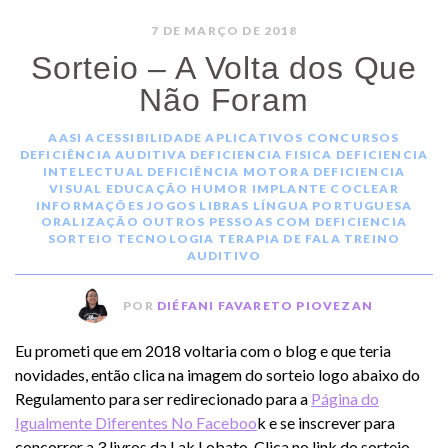
7 DE MARÇO DE 2018
Sorteio – A Volta dos Que
Não Foram
AASI
ACESSIBILIDADE
APLICATIVOS
CONCURSOS
DEFICIÊNCIA AUDITIVA
DEFICIENCIA FISICA
DEFICIENCIA
INTELECTUAL
DEFICIÊNCIA MOTORA
DEFICIENCIA
VISUAL
EDUCAÇÃO
HUMOR
IMPLANTE COCLEAR
INFORMAÇÕES
JOGOS
LIBRAS
LÍNGUA PORTUGUESA
ORALIZAÇÃO
OUTROS
PESSOAS COM DEFICIENCIA
SORTEIO
TECNOLOGIA
TERAPIA DE FALA
TREINO
AUDITIVO
POR
DIÉFANI FAVARETO PIOVEZAN
Eu prometi que em 2018 voltaria com o blog e que teria
novidades, então clica na imagem do sorteio logo abaixo do
Regulamento para ser redirecionado para a
Página do
Igualmente Diferentes No Faceboo
k e se inscrever para
concorrer a 3 livros da Lak Lobato. Clica no link do sorteio,