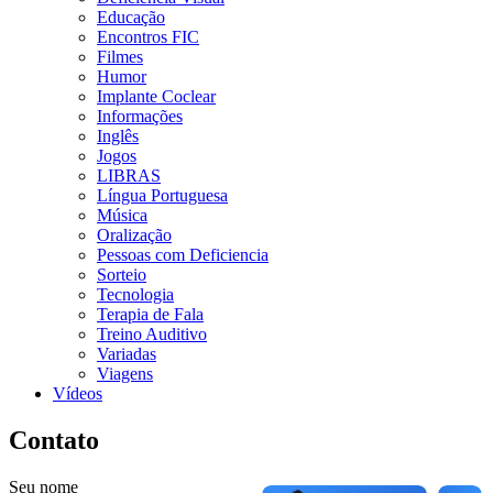
Educação
Encontros FIC
Filmes
Humor
Implante Coclear
Informações
Inglês
Jogos
LIBRAS
Língua Portuguesa
Música
Oralização
Pessoas com Deficiencia
Sorteio
Tecnologia
Terapia de Fala
Treino Auditivo
Variadas
Viagens
Vídeos
Contato
Seu nome