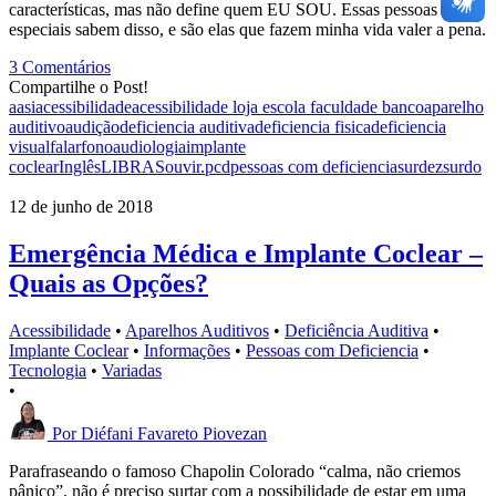
características, mas não define quem EU SOU. Essas pessoas
especiais sabem disso, e são elas que fazem minha vida valer a pena.
3 Comentários
Compartilhe o Post!
aasi
acessibilidade
acessibilidade loja escola faculdade banco
aparelho
auditivo
audição
deficiencia auditiva
deficiencia fisica
deficiencia
visual
falar
fonoaudiologia
implante
coclear
Inglês
LIBRAS
ouvir.
pcd
pessoas com deficiencia
surdez
surdo
12 de junho de 2018
Emergência Médica e Implante Coclear –
Quais as Opções?
Acessibilidade
•
Aparelhos Auditivos
•
Deficiência Auditiva
•
Implante Coclear
•
Informações
•
Pessoas com Deficiencia
•
Tecnologia
•
Variadas
•
Por
Diéfani Favareto Piovezan
Parafraseando o famoso Chapolin Colorado “calma, não criemos
pânico”, não é preciso surtar com a possibilidade de estar em uma