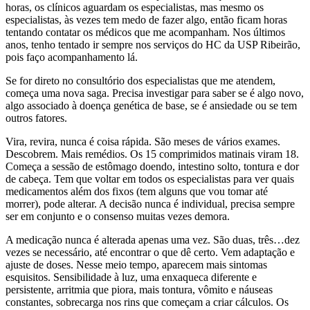
horas, os clínicos aguardam os especialistas, mas mesmo os
especialistas, às vezes tem medo de fazer algo, então ficam horas
tentando contatar os médicos que me acompanham. Nos últimos
anos, tenho tentado ir sempre nos serviços do HC da USP Ribeirão,
pois faço acompanhamento lá.
Se for direto no consultório dos especialistas que me atendem,
começa uma nova saga. Precisa investigar para saber se é algo novo,
algo associado à doença genética de base, se é ansiedade ou se tem
outros fatores.
Vira, revira, nunca é coisa rápida. São meses de vários exames.
Descobrem. Mais remédios. Os 15 comprimidos matinais viram 18.
Começa a sessão de estômago doendo, intestino solto, tontura e dor
de cabeça. Tem que voltar em todos os especialistas para ver quais
medicamentos além dos fixos (tem alguns que vou tomar até
morrer), pode alterar. A decisão nunca é individual, precisa sempre
ser em conjunto e o consenso muitas vezes demora.
A medicação nunca é alterada apenas uma vez. São duas, três…dez
vezes se necessário, até encontrar o que dê certo. Vem adaptação e
ajuste de doses. Nesse meio tempo, aparecem mais sintomas
esquisitos. Sensibilidade à luz, uma enxaqueca diferente e
persistente, arritmia que piora, mais tontura, vômito e náuseas
constantes, sobrecarga nos rins que começam a criar cálculos. Os