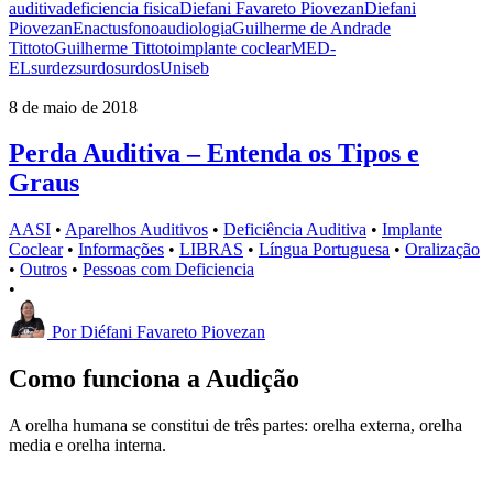
auditiva
deficiencia fisica
Diefani Favareto Piovezan
Diefani
Piovezan
Enactus
fonoaudiologia
Guilherme de Andrade
Tittoto
Guilherme Tittoto
implante coclear
MED-
EL
surdez
surdo
surdos
Uniseb
8 de maio de 2018
Perda Auditiva – Entenda os Tipos e
Graus
AASI
•
Aparelhos Auditivos
•
Deficiência Auditiva
•
Implante
Coclear
•
Informações
•
LIBRAS
•
Língua Portuguesa
•
Oralização
•
Outros
•
Pessoas com Deficiencia
•
Por
Diéfani Favareto Piovezan
Como funciona a Audição
A orelha humana se constitui de três partes: orelha externa, orelha
media e orelha interna.