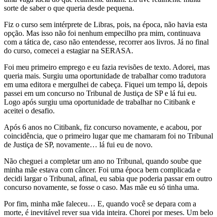
sorte de saber o que queria desde pequena.
Fiz o curso sem intérprete de Libras, pois, na época, não havia esta
opção. Mas isso não foi nenhum empecilho pra mim, continuava
com a tática de, caso não entendesse, recorrer aos livros. Já no final
do curso, comecei a estagiar na SERASA.
Foi meu primeiro emprego e eu fazia revisões de texto. Adorei, mas
queria mais. Surgiu uma oportunidade de trabalhar como tradutora
em uma editora e mergulhei de cabeça. Fiquei um tempo lá, depois
passei em um concurso no Tribunal de Justiça de SP e lá fui eu.
Logo após surgiu uma oportunidade de trabalhar no Citibank e
aceitei o desafio.
Após 6 anos no Citibank, fiz concurso novamente, e acabou, por
coincidência, que o primeiro lugar que me chamaram foi no Tribunal
de Justiça de SP, novamente… lá fui eu de novo.
Não cheguei a completar um ano no Tribunal, quando soube que
minha mãe estava com câncer. Foi uma época bem complicada e
decidi largar o Tribunal, afinal, eu sabia que poderia passar em outro
concurso novamente, se fosse o caso. Mas mãe eu só tinha uma.
Por fim, minha mãe faleceu… E, quando você se depara com a
morte, é inevitável rever sua vida inteira. Chorei por meses. Um belo