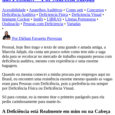
Acessibilidade
•
Aparelhos Auditivos
•
Como agir
•
Concursos
•
Deficiência Auditiva
•
Deficiencia Fisica
•
Deficiencia Visual
•
Implante Coclear
•
Inglês
•
LIBRAS
•
Língua Portuguesa
•
Oralização
•
Pessoas com Deficiencia
•
Variadas
•
Por
Diéfani Favareto Piovezan
Pessoal, hoje lhes trago o texto de uma grande e amada amiga, a
Marcela Jahjah, ela conta um pouco sobre como tem sido a saga
dela para se recolocar no mercado de trabalho enquanto pessoa com
deficiência auditiva, mesmo com experiência e uma enorme
bagagem.
Quando eu mesma comecei a minha procura por empregos aqui no
Brasil, eu encontrei uma resistência enorme mesmo quando as vagas
eram para Pessoas com Deficiência, pois a preferência era sempre
por Deficiência Física ou Deficiência Visual.
Só para constar, eu ia mesmo tirar o primeiro parágrafo para ela
pediu carinhosamente para mante-lo.
A Deficiência está Realmente em mim ou na Cabeça