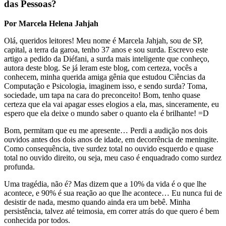
das Pessoas?
Por Marcela Helena Jahjah
Olá, queridos leitores! Meu nome é Marcela Jahjah, sou de SP,
capital, a terra da garoa, tenho 37 anos e sou surda. Escrevo este
artigo a pedido da Diéfani, a surda mais inteligente que conheço,
autora deste blog. Se já leram este blog, com certeza, vocês a
conhecem, minha querida amiga gênia que estudou Ciências da
Computação e Psicologia, imaginem isso, e sendo surda? Toma,
sociedade, um tapa na cara do preconceito! Bom, tenho quase
certeza que ela vai apagar esses elogios a ela, mas, sinceramente, eu
espero que ela deixe o mundo saber o quanto ela é brilhante! =D
Bom, permitam que eu me apresente… Perdi a audição nos dois
ouvidos antes dos dois anos de idade, em decorrência de meningite.
Como consequência, tive surdez total no ouvido esquerdo e quase
total no ouvido direito, ou seja, meu caso é enquadrado como surdez
profunda.
Uma tragédia, não é? Mas dizem que a 10% da vida é o que lhe
acontece, e 90% é sua reação ao que lhe acontece… Eu nunca fui de
desistir de nada, mesmo quando ainda era um bebê. Minha
persistência, talvez até teimosia, em correr atrás do que quero é bem
conhecida por todos.