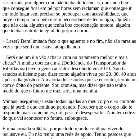
ser trocada por alguém que não tenha deficiências, que anda bem,
que consegue ficar em pé por horas sem reclamar, que consegue ir
em todo lugar sem precisar se preocupar com acessibilidade, que
ouve o tempo todo bem e sem necessidade de tecnologia, alguém
que não caia, alguém que tenha boa coordenação motora, alguém
que tenha controle integral do próprio corpo.
– Lazer? Bem limitada faço o que aguento e no fim, não são raras as
vezes que senti que estava atrapalhando.
– Será que um dia vão achar a cura ou tratamento melhor e mais
eficaz? A minha doença em si (Deficiência do Transportador da
Riboflavina) teve o gene causador descoberto em 2010. Não há
estudos suficiente para dizer como alguém viveu por 20, 30, 40 anos
após o diagnóstico. A maioria dos estudos que se encontra, terminam
com o óbito do paciente. Sou otimista, mas dizer que não tenho
medo do que o futuro me traz, seria uma mentira.
Minhas inseguranças estão todas ligadas ao meu corpo e ao controle
que já perdi e que continuo perdendo. Perceber que o corpo não te
responde mais como antes, dói, pesa, é desesperador. Não ter certeza
do que vai acontecer no futuro, enlouquece.
É uma jornada solitária, porque todo mundo continua vivendo,
inclusive eu. Eu não tenho uma rede de apoio. Tenho pessoas que