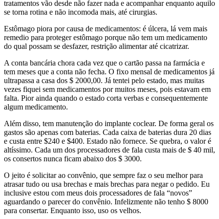
tratamentos vão desde não fazer nada e acompanhar enquanto aquilo
se torna rotina e não incomoda mais, até cirurgias.
Estômago piora por causa de medicamentos: é úlcera, lá vem mais
remedio para proteger estômago porque não tem um medicamento
do qual possam se desfazer, restrição alimentar até cicatrizar.
A conta bancária chora cada vez que o cartão passa na farmácia e
tem meses que a conta não fecha. O fixo mensal de medicamentos já
ultrapassa a casa dos $ 2000,00. Já tentei pelo estado, mas muitas
vezes fiquei sem medicamentos por muitos meses, pois estavam em
falta. Pior ainda quando o estado corta verbas e consequentemente
algum medicamento.
Além disso, tem manutenção do implante coclear. De forma geral os
gastos são apenas com baterias. Cada caixa de baterias dura 20 dias
e custa entre $240 e $400. Estado não fornece. Se quebra, o valor é
altíssimo. Cada um dos processadores de fala custa mais de $ 40 mil,
os consertos nunca ficam abaixo dos $ 3000.
O jeito é solicitar ao convênio, que sempre faz o seu melhor para
atrasar tudo ou usa brechas e mais brechas para negar o pedido. Eu
inclusive estou com meus dois processadores de fala “novos”
aguardando o parecer do convênio. Infelizmente não tenho $ 8000
para consertar. Enquanto isso, uso os velhos.