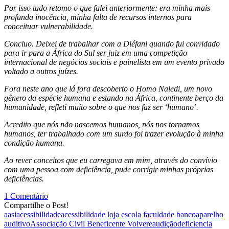
Por isso tudo retomo o que falei anteriormente: era minha mais
profunda inocência, minha falta de recursos internos para
conceituar vulnerabilidade.
Concluo. Deixei de trabalhar com a Diéfani quando fui convidado
para ir para a África do Sul ser juiz em uma competição
internacional de negócios sociais e painelista em um evento privado
voltado a outros juízes.
Fora neste ano que lá fora descoberto o Homo Naledi, um novo
gênero da espécie humana e estando na África, continente berço da
humanidade, refleti muito sobre o que nos faz ser ‘humano’.
Acredito que nós não nascemos humanos, nós nos tornamos
humanos, ter trabalhado com um surdo foi trazer evolução à minha
condição humana.
Ao rever conceitos que eu carregava em mim, através do convívio
com uma pessoa com deficiência, pude corrigir minhas próprias
deficiências.
1 Comentário
Compartilhe o Post!
aasi
acessibilidade
acessibilidade loja escola faculdade banco
aparelho
auditivo
Associação Civil Beneficente Volvere
audição
deficiencia