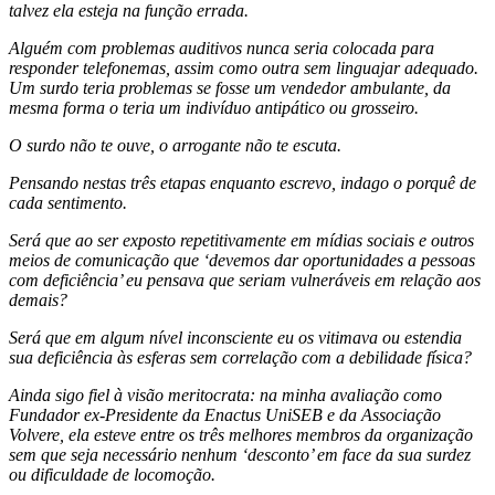
talvez ela esteja na função errada.
Alguém com problemas auditivos nunca seria colocada para
responder telefonemas, assim como outra sem linguajar adequado.
Um surdo teria problemas se fosse um vendedor ambulante, da
mesma forma o teria um indivíduo antipático ou grosseiro.
O surdo não te ouve, o arrogante não te escuta.
Pensando nestas três etapas enquanto escrevo, indago o porquê de
cada sentimento.
Será que ao ser exposto repetitivamente em mídias sociais e outros
meios de comunicação que ‘devemos dar oportunidades a pessoas
com deficiência’ eu pensava que seriam vulneráveis em relação aos
demais?
Será que em algum nível inconsciente eu os vitimava ou estendia
sua deficiência às esferas sem correlação com a debilidade física?
Ainda sigo fiel à visão meritocrata: na minha avaliação como
Fundador ex-Presidente da Enactus UniSEB e da Associação
Volvere, ela esteve entre os três melhores membros da organização
sem que seja necessário nenhum ‘desconto’ em face da sua surdez
ou dificuldade de locomoção.