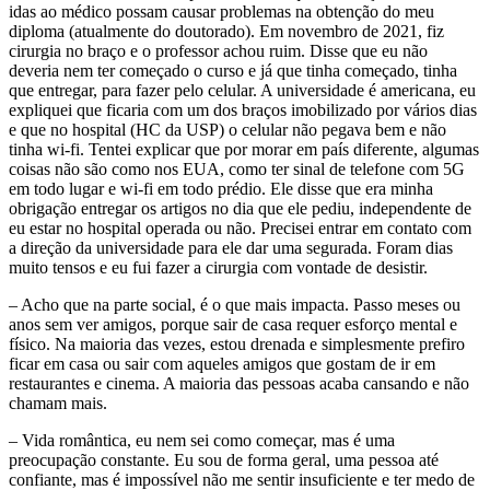
idas ao médico possam causar problemas na obtenção do meu
diploma (atualmente do doutorado). Em novembro de 2021, fiz
cirurgia no braço e o professor achou ruim. Disse que eu não
deveria nem ter começado o curso e já que tinha começado, tinha
que entregar, para fazer pelo celular. A universidade é americana, eu
expliquei que ficaria com um dos braços imobilizado por vários dias
e que no hospital (HC da USP) o celular não pegava bem e não
tinha wi-fi. Tentei explicar que por morar em país diferente, algumas
coisas não são como nos EUA, como ter sinal de telefone com 5G
em todo lugar e wi-fi em todo prédio. Ele disse que era minha
obrigação entregar os artigos no dia que ele pediu, independente de
eu estar no hospital operada ou não. Precisei entrar em contato com
a direção da universidade para ele dar uma segurada. Foram dias
muito tensos e eu fui fazer a cirurgia com vontade de desistir.
– Acho que na parte social, é o que mais impacta. Passo meses ou
anos sem ver amigos, porque sair de casa requer esforço mental e
físico. Na maioria das vezes, estou drenada e simplesmente prefiro
ficar em casa ou sair com aqueles amigos que gostam de ir em
restaurantes e cinema. A maioria das pessoas acaba cansando e não
chamam mais.
– Vida romântica, eu nem sei como começar, mas é uma
preocupação constante. Eu sou de forma geral, uma pessoa até
confiante, mas é impossível não me sentir insuficiente e ter medo de