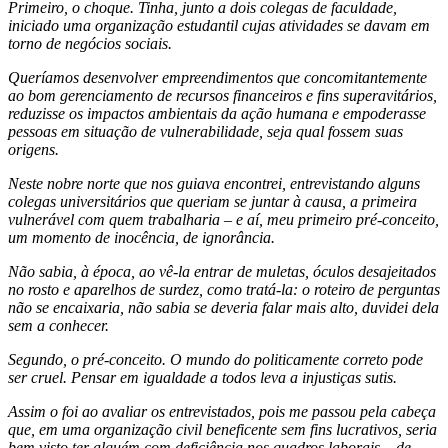
Primeiro, o choque. Tinha, junto a dois colegas de faculdade,
iniciado uma organização estudantil cujas atividades se davam em
torno de negócios sociais.
Queríamos desenvolver empreendimentos que concomitantemente
ao bom gerenciamento de recursos financeiros e fins superavitários,
reduzisse os impactos ambientais da ação humana e empoderasse
pessoas em situação de vulnerabilidade, seja qual fossem suas
origens.
Neste nobre norte que nos guiava encontrei, entrevistando alguns
colegas universitários que queriam se juntar à causa, a primeira
vulnerável com quem trabalharia – e aí, meu primeiro pré-conceito,
um momento de inocência, de ignorância.
Não sabia, à época, ao vê-la entrar de muletas, óculos desajeitados
no rosto e aparelhos de surdez, como tratá-la: o roteiro de perguntas
não se encaixaria, não sabia se deveria falar mais alto, duvidei dela
sem a conhecer.
Segundo, o pré-conceito. O mundo do politicamente correto pode
ser cruel. Pensar em igualdade a todos leva a injustiças sutis.
Assim o foi ao avaliar os entrevistados, pois me passou pela cabeça
que, em uma organização civil beneficente sem fins lucrativos, seria
bem visto ter alguém com deficiência nos quadros laborais – de