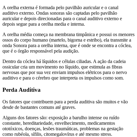
A orelha externa é formada pelo pavilhão auricular e o canal
auditivo externo. Ondas sonoras são captadas pelo pavilhão
auricular e depois direcionadas para o canal auditivo externo e
depois segue para a orelha media e interna.
A orelha média começa na membrana timpânica e possui os menores
ossos do corpo humano (martelo, bigorna e estribo), ela transmite a
onda Sonora para a orelha interna, que é onde se encontra a cóclea,
que é o órgão responsável pela audição.
Dentro da cóclea há líquidos e células ciliadas. A ação da cadeia
ossicular cria um movimento no líquido, que estimula as fibras
nervosas que por sua vez enviam impulsos elétricos para o nervo
auditivo e para o cérebro que interpreta os impulsos como som.
Perda Auditiva
Os fatores que contribuem para a perda auditiva são muitos e vão
desde de bastantes comuns até graves.
Alguns dos fatores são: exposição a barulho intense ou ruído
constante, hereditariedade, envelhecimento, medicamentos
ototóxicos, doenças, lesões traumáticas, problemas na gestação
como rubéola, sífilis, citomegalovírus e até mesmo stress.