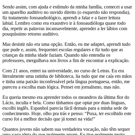
Sendo assim, com ajuda e estímulo da minha família, comecei a usar
um aparelho auditivo no ouvido direito (o esquerdo não respondia),
fiz tratamento fonoaudiológico, aprendi a falar e a fazer leitura
labial. Lembro como era exaustivo ir à fonoaudióloga quase todo
dia, repetir as palavras incansavelmente, aprender a ler lábios com
pouquíssimo retorno auditivo.
Mas desistir não era uma opção. Então, eu me adaptei, aprendi tudo
que pude e, assim, frequentei escolas regulares e fiz tudo que as
crianças da minha idade faziam. Quando não entendia os
professores, mergulhava nos livros a fim de encontrar a explicação.
Com 21 anos, entrei na universidade, no curso de Letras. Eu era
literalmente uma ratinha de biblioteca, lia tudo que me caía em mãos
e tinha uma paixão inconfessável pela língua portuguesa, então, me
pareceu a escolha mais lógica. Pensei em jornalismo, mas não.
Eu queria mesmo era aprender todos os meandros da última flor do
Lácio, inculta e bela. Como tínhamos que optar por duas línguas,
escolhi inglês. Espanhol parecia fácil demais para a minha sede de
conhecimento. Hoje, olho pra trás e penso: “Puxa, ter escolhido este
curso foi a melhor decisão que já tomei na vida!”
Quantos jovens não sabem sua verdadeira vocação, não têm sequer
uma vaga ideia do que realmente amam. Eu tive realmente muita