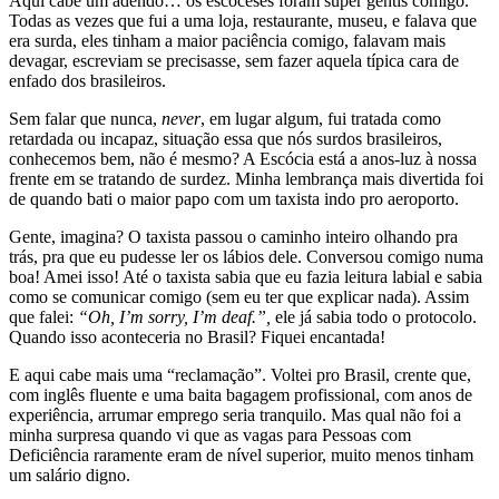
Aqui cabe um adendo… os escoceses foram super gentis comigo.
Todas as vezes que fui a uma loja, restaurante, museu, e falava que
era surda, eles tinham a maior paciência comigo, falavam mais
devagar, escreviam se precisasse, sem fazer aquela típica cara de
enfado dos brasileiros.
Sem falar que nunca,
never
, em lugar algum, fui tratada como
retardada ou incapaz, situação essa que nós surdos brasileiros,
conhecemos bem, não é mesmo? A Escócia está a anos-luz à nossa
frente em se tratando de surdez. Minha lembrança mais divertida foi
de quando bati o maior papo com um taxista indo pro aeroporto.
Gente, imagina? O taxista passou o caminho inteiro olhando pra
trás, pra que eu pudesse ler os lábios dele. Conversou comigo numa
boa! Amei isso! Até o taxista sabia que eu fazia leitura labial e sabia
como se comunicar comigo (sem eu ter que explicar nada). Assim
que falei:
“Oh, I’m sorry, I’m deaf.”,
ele já sabia todo o protocolo.
Quando isso aconteceria no Brasil? Fiquei encantada!
E aqui cabe mais uma “reclamação”. Voltei pro Brasil, crente que,
com inglês fluente e uma baita bagagem profissional, com anos de
experiência, arrumar emprego seria tranquilo. Mas qual não foi a
minha surpresa quando vi que as vagas para Pessoas com
Deficiência raramente eram de nível superior, muito menos tinham
um salário digno.