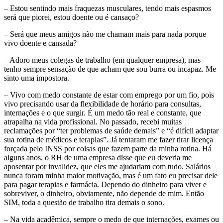
– Estou sentindo mais fraquezas musculares, tendo mais espasmos
será que piorei, estou doente ou é cansaço?
– Será que meus amigos não me chamam mais para nada porque
vivo doente e cansada?
– Adoro meus colegas de trabalho (em qualquer empresa), mas
tenho sempre sensação de que acham que sou burra ou incapaz. Me
sinto uma impostora.
– Vivo com medo constante de estar com emprego por um fio, pois
vivo precisando usar da flexibilidade de horário para consultas,
internações e o que surgir. É um medo tão real e constante, que
atrapalha na vida profissional. No passado, recebi muitas
reclamações por “ter problemas de saúde demais” e “é difícil adaptar
sua rotina de médicos e terapias”. Já tentaram me fazer tirar licença
forçada pelo INSS por coisas que fazem parte da minha rotina. Há
alguns anos, o RH de uma empresa disse que eu deveria me
aposentar por invalidez, que eles me ajudariam com tudo. Salários
nunca foram minha maior motivação, mas é um fato eu precisar dele
para pagar terapias e farmácia. Dependo do dinheiro para viver e
sobreviver, o dinheiro, obviamente, não depende de mim. Então
SIM, toda a questão de trabalho tira demais o sono.
– Na vida acadêmica, sempre o medo de que internações, exames ou