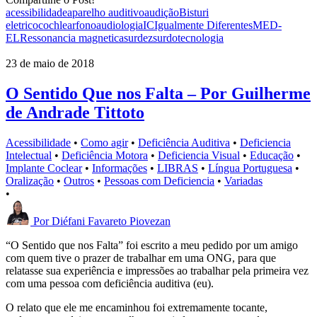
acessibilidade
aparelho auditivo
audição
Bisturi
eletrico
cochlear
fonoaudiologia
IC
Igualmente Diferentes
MED-
EL
Ressonancia magnetica
surdez
surdo
tecnologia
23 de maio de 2018
O Sentido Que nos Falta – Por Guilherme
de Andrade Tittoto
Acessibilidade
•
Como agir
•
Deficiência Auditiva
•
Deficiencia
Intelectual
•
Deficiência Motora
•
Deficiencia Visual
•
Educação
•
Implante Coclear
•
Informações
•
LIBRAS
•
Língua Portuguesa
•
Oralização
•
Outros
•
Pessoas com Deficiencia
•
Variadas
•
Por
Diéfani Favareto Piovezan
“O Sentido que nos Falta” foi escrito a meu pedido por um amigo
com quem tive o prazer de trabalhar em uma ONG, para que
relatasse sua experiência e impressões ao trabalhar pela primeira vez
com uma pessoa com deficiência auditiva (eu).
O relato que ele me encaminhou foi extremamente tocante,