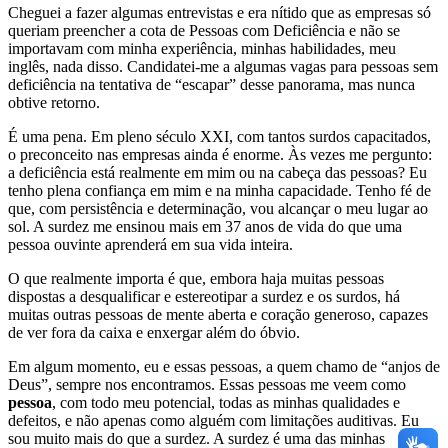
Cheguei a fazer algumas entrevistas e era nítido que as empresas só
queriam preencher a cota de Pessoas com Deficiência e não se
importavam com minha experiência, minhas habilidades, meu
inglês, nada disso. Candidatei-me a algumas vagas para pessoas sem
deficiência na tentativa de “escapar” desse panorama, mas nunca
obtive retorno.
É uma pena. Em pleno século XXI, com tantos surdos capacitados,
o preconceito nas empresas ainda é enorme. Às vezes me pergunto:
a deficiência está realmente em mim ou na cabeça das pessoas? Eu
tenho plena confiança em mim e na minha capacidade. Tenho fé de
que, com persistência e determinação, vou alcançar o meu lugar ao
sol. A surdez me ensinou mais em 37 anos de vida do que uma
pessoa ouvinte aprenderá em sua vida inteira.
O que realmente importa é que, embora haja muitas pessoas
dispostas a desqualificar e estereotipar a surdez e os surdos, há
muitas outras pessoas de mente aberta e coração generoso, capazes
de ver fora da caixa e enxergar além do óbvio.
Em algum momento, eu e essas pessoas, a quem chamo de “anjos de
Deus”, sempre nos encontramos. Essas pessoas me veem como
pessoa
, com todo meu potencial, todas as minhas qualidades e
defeitos, e não apenas como alguém com limitações auditivas. Eu
sou muito mais do que a surdez. A surdez é uma das minhas