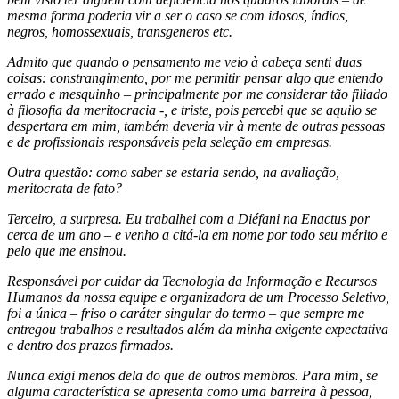
mesma forma poderia vir a ser o caso se com idosos, índios,
negros, homossexuais, transgeneros etc.
Admito que quando o pensamento me veio à cabeça senti duas
coisas: constrangimento, por me permitir pensar algo que entendo
errado e mesquinho – principalmente por me considerar tão filiado
à filosofia da meritocracia -, e triste, pois percebi que se aquilo se
despertara em mim, também deveria vir à mente de outras pessoas
e de profissionais responsáveis pela seleção em empresas.
Outra questão: como saber se estaria sendo, na avaliação,
meritocrata de fato?
Terceiro, a surpresa. Eu trabalhei com a Diéfani na Enactus por
cerca de um ano – e venho a citá-la em nome por todo seu mérito e
pelo que me ensinou.
Responsável por cuidar da Tecnologia da Informação e Recursos
Humanos da nossa equipe e organizadora de um Processo Seletivo,
foi a única – friso o caráter singular do termo – que sempre me
entregou trabalhos e resultados além da minha exigente expectativa
e dentro dos prazos firmados.
Nunca exigi menos dela do que de outros membros. Para mim, se
alguma característica se apresenta como uma barreira à pessoa,