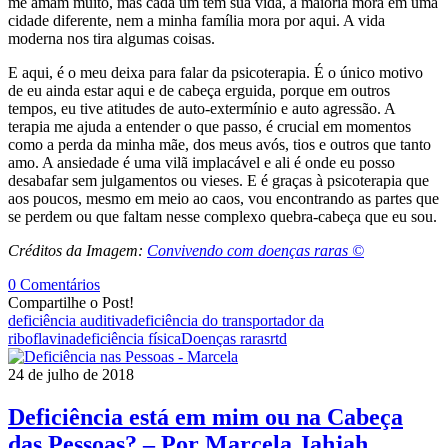
me amam muito, mas cada um tem sua vida, a maioria mora em uma
cidade diferente, nem a minha família mora por aqui. A vida
moderna nos tira algumas coisas.
E aqui, é o meu deixa para falar da psicoterapia. É o único motivo
de eu ainda estar aqui e de cabeça erguida, porque em outros
tempos, eu tive atitudes de auto-extermínio e auto agressão. A
terapia me ajuda a entender o que passo, é crucial em momentos
como a perda da minha mãe, dos meus avós, tios e outros que tanto
amo. A ansiedade é uma vilã implacável e ali é onde eu posso
desabafar sem julgamentos ou vieses. E é graças à psicoterapia que
aos poucos, mesmo em meio ao caos, vou encontrando as partes que
se perdem ou que faltam nesse complexo quebra-cabeça que eu sou.
Créditos da Imagem:
Convivendo com doenças raras ©
0 Comentários
Compartilhe o Post!
deficiência auditiva
deficiência do transportador da
riboflavina
deficiência física
Doenças raras
rtd
24 de julho de 2018
Deficiência está em mim ou na Cabeça
das Pessoas? – Por Marcela Jahjah