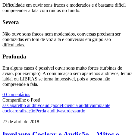
Dificuldade em ouvir sons fracos e moderados e é bastante difícil
compreender a fala com ruídos no fundo.
Severa
Não ouve sons fracos nem moderados, conversas precisam ser
conduzidas em tom de voz alta e conversas em grupo são
dificultadas.
Profunda
Em alguns casos é possível ouvir sons muito fortes (turbinas de
avião, por exemplo). A comunicação sem aparelhos auditivos, leitura
labial ou LIBRAS se torna impossível, pois a pessoa não
compreende a fala.
0 Comentários
Compartilhe o Post!
aasi
aparelho auditivo
audição
deficiencia auditiva
implante
coclear
oralização
Perda auditiva
surdez
surdo
27 de abril de 2018
Implante Coclear e Audição – Mitos e