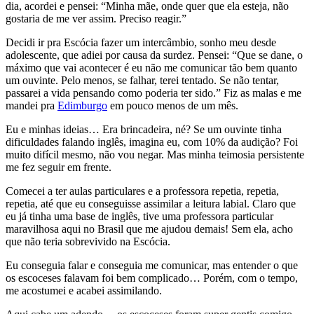
dia, acordei e pensei: “Minha mãe, onde quer que ela esteja, não
gostaria de me ver assim. Preciso reagir.”
Decidi ir pra Escócia fazer um intercâmbio, sonho meu desde
adolescente, que adiei por causa da surdez. Pensei: “Que se dane, o
máximo que vai acontecer é eu não me comunicar tão bem quanto
um ouvinte. Pelo menos, se falhar, terei tentado. Se não tentar,
passarei a vida pensando como poderia ter sido.” Fiz as malas e me
mandei pra
Edimburgo
em pouco menos de um mês.
Eu e minhas ideias… Era brincadeira, né? Se um ouvinte tinha
dificuldades falando inglês, imagina eu, com 10% da audição? Foi
muito difícil mesmo, não vou negar. Mas minha teimosia persistente
me fez seguir em frente.
Comecei a ter aulas particulares e a professora repetia, repetia,
repetia, até que eu conseguisse assimilar a leitura labial. Claro que
eu já tinha uma base de inglês, tive uma professora particular
maravilhosa aqui no Brasil que me ajudou demais! Sem ela, acho
que não teria sobrevivido na Escócia.
Eu conseguia falar e conseguia me comunicar, mas entender o que
os escoceses falavam foi bem complicado… Porém, com o tempo,
me acostumei e acabei assimilando.