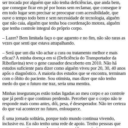
ser trocada por alguém que não tenha deficiências, que anda bem,
que consegue ficar em pé por horas sem reclamar, que consegue ir
em todo lugar sem precisar se preocupar com acessibilidade, que
ouve o tempo todo bem e sem necessidade de tecnologia, alguém
que não caia, alguém que tenha boa coordenação motora, alguém
que tenha controle integral do próprio corpo.
– Lazer? Bem limitada faço o que aguento e no fim, não são raras as
vezes que senti que estava atrapalhando.
– Será que um dia vão achar a cura ou tratamento melhor e mais
eficaz? A minha doença em si (Deficiência do Transportador da
Riboflavina) teve o gene causador descoberto em 2010. Não há
estudos suficiente para dizer como alguém viveu por 20, 30, 40 anos
após o diagnóstico. A maioria dos estudos que se encontra, terminam
com o óbito do paciente. Sou otimista, mas dizer que não tenho
medo do que o futuro me traz, seria uma mentira.
Minhas inseguranças estão todas ligadas ao meu corpo e ao controle
que já perdi e que continuo perdendo. Perceber que o corpo não te
responde mais como antes, dói, pesa, é desesperador. Não ter certeza
do que vai acontecer no futuro, enlouquece.
É uma jornada solitária, porque todo mundo continua vivendo,
inclusive eu. Eu não tenho uma rede de apoio. Tenho pessoas que