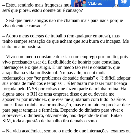
– Estou sentindo mais fraquezas musculares, tendo mais espasmos
será que piorei, estou doente ou é cansaço?
– Será que meus amigos não me chamam mais para nada porque
vivo doente e cansada?
– Adoro meus colegas de trabalho (em qualquer empresa), mas
tenho sempre sensação de que acham que sou burra ou incapaz. Me
sinto uma impostora.
– Vivo com medo constante de estar com emprego por um fio, pois
vivo precisando usar da flexibilidade de horário para consultas,
internações e o que surgir. É um medo tão real e constante, que
atrapalha na vida profissional. No passado, recebi muitas
reclamações por “ter problemas de saúde demais” e “é difícil adaptar
sua rotina de médicos e terapias”. Já tentaram me fazer tirar licença
forçada pelo INSS por coisas que fazem parte da minha rotina. Há
alguns anos, o RH de uma empresa disse que eu deveria me
aposentar por invalidez, que eles me ajudariam com tudo. Salários
nunca foram minha maior motivação, mas é um fato eu precisar dele
para pagar terapias e farmácia. Dependo do dinheiro para viver e
sobreviver, o dinheiro, obviamente, não depende de mim. Então
SIM, toda a questão de trabalho tira demais o sono.
– Na vida acadêmica, sempre o medo de que internações, exames ou