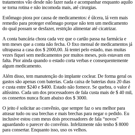
tratamentos vão desde não fazer nada e acompanhar enquanto aquilo
se torna rotina e não incomoda mais, até cirurgias.
Estômago piora por causa de medicamentos: é úlcera, lá vem mais
remedio para proteger estômago porque não tem um medicamento
do qual possam se desfazer, restrição alimentar até cicatrizar.
A conta bancária chora cada vez que o cartão passa na farmácia e
tem meses que a conta não fecha. O fixo mensal de medicamentos já
ultrapassa a casa dos $ 2000,00. Já tentei pelo estado, mas muitas
vezes fiquei sem medicamentos por muitos meses, pois estavam em
falta. Pior ainda quando o estado corta verbas e consequentemente
algum medicamento.
Além disso, tem manutenção do implante coclear. De forma geral os
gastos são apenas com baterias. Cada caixa de baterias dura 20 dias
e custa entre $240 e $400. Estado não fornece. Se quebra, o valor é
altíssimo. Cada um dos processadores de fala custa mais de $ 40 mil,
os consertos nunca ficam abaixo dos $ 3000.
O jeito é solicitar ao convênio, que sempre faz o seu melhor para
atrasar tudo ou usa brechas e mais brechas para negar o pedido. Eu
inclusive estou com meus dois processadores de fala “novos”
aguardando o parecer do convênio. Infelizmente não tenho $ 8000
para consertar. Enquanto isso, uso os velhos.