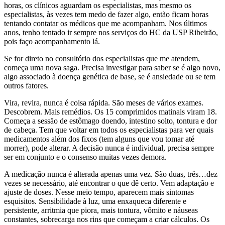
horas, os clínicos aguardam os especialistas, mas mesmo os
especialistas, às vezes tem medo de fazer algo, então ficam horas
tentando contatar os médicos que me acompanham. Nos últimos
anos, tenho tentado ir sempre nos serviços do HC da USP Ribeirão,
pois faço acompanhamento lá.
Se for direto no consultório dos especialistas que me atendem,
começa uma nova saga. Precisa investigar para saber se é algo novo,
algo associado à doença genética de base, se é ansiedade ou se tem
outros fatores.
Vira, revira, nunca é coisa rápida. São meses de vários exames.
Descobrem. Mais remédios. Os 15 comprimidos matinais viram 18.
Começa a sessão de estômago doendo, intestino solto, tontura e dor
de cabeça. Tem que voltar em todos os especialistas para ver quais
medicamentos além dos fixos (tem alguns que vou tomar até
morrer), pode alterar. A decisão nunca é individual, precisa sempre
ser em conjunto e o consenso muitas vezes demora.
A medicação nunca é alterada apenas uma vez. São duas, três…dez
vezes se necessário, até encontrar o que dê certo. Vem adaptação e
ajuste de doses. Nesse meio tempo, aparecem mais sintomas
esquisitos. Sensibilidade à luz, uma enxaqueca diferente e
persistente, arritmia que piora, mais tontura, vômito e náuseas
constantes, sobrecarga nos rins que começam a criar cálculos. Os