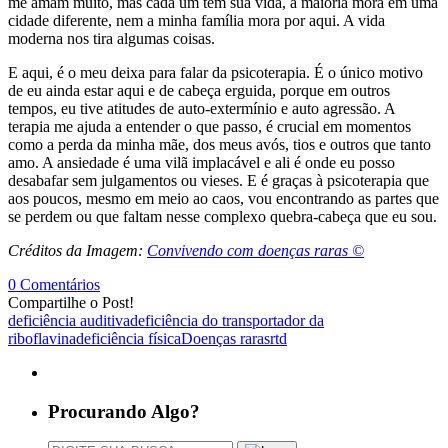
me amam muito, mas cada um tem sua vida, a maioria mora em uma
cidade diferente, nem a minha família mora por aqui. A vida
moderna nos tira algumas coisas.
E aqui, é o meu deixa para falar da psicoterapia. É o único motivo
de eu ainda estar aqui e de cabeça erguida, porque em outros
tempos, eu tive atitudes de auto-extermínio e auto agressão. A
terapia me ajuda a entender o que passo, é crucial em momentos
como a perda da minha mãe, dos meus avós, tios e outros que tanto
amo. A ansiedade é uma vilã implacável e ali é onde eu posso
desabafar sem julgamentos ou vieses. E é graças à psicoterapia que
aos poucos, mesmo em meio ao caos, vou encontrando as partes que
se perdem ou que faltam nesse complexo quebra-cabeça que eu sou.
Créditos da Imagem:
Convivendo com doenças raras ©
0 Comentários
Compartilhe o Post!
deficiência auditiva
deficiência do transportador da
riboflavina
deficiência física
Doenças raras
rtd
Procurando Algo?