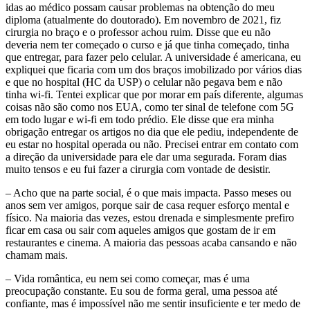
idas ao médico possam causar problemas na obtenção do meu
diploma (atualmente do doutorado). Em novembro de 2021, fiz
cirurgia no braço e o professor achou ruim. Disse que eu não
deveria nem ter começado o curso e já que tinha começado, tinha
que entregar, para fazer pelo celular. A universidade é americana, eu
expliquei que ficaria com um dos braços imobilizado por vários dias
e que no hospital (HC da USP) o celular não pegava bem e não
tinha wi-fi. Tentei explicar que por morar em país diferente, algumas
coisas não são como nos EUA, como ter sinal de telefone com 5G
em todo lugar e wi-fi em todo prédio. Ele disse que era minha
obrigação entregar os artigos no dia que ele pediu, independente de
eu estar no hospital operada ou não. Precisei entrar em contato com
a direção da universidade para ele dar uma segurada. Foram dias
muito tensos e eu fui fazer a cirurgia com vontade de desistir.
– Acho que na parte social, é o que mais impacta. Passo meses ou
anos sem ver amigos, porque sair de casa requer esforço mental e
físico. Na maioria das vezes, estou drenada e simplesmente prefiro
ficar em casa ou sair com aqueles amigos que gostam de ir em
restaurantes e cinema. A maioria das pessoas acaba cansando e não
chamam mais.
– Vida romântica, eu nem sei como começar, mas é uma
preocupação constante. Eu sou de forma geral, uma pessoa até
confiante, mas é impossível não me sentir insuficiente e ter medo de