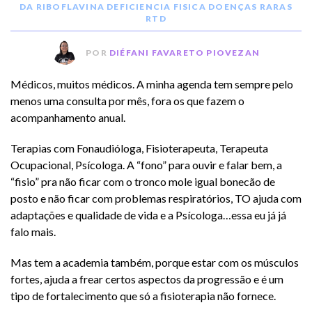
DA RIBOFLAVINA
DEFICIENCIA FISICA
DOENÇAS RARAS
RTD
POR
DIÉFANI FAVARETO PIOVEZAN
Médicos, muitos médicos. A minha agenda tem sempre pelo
menos uma consulta por mês, fora os que fazem o
acompanhamento anual.
Terapias com Fonaudióloga, Fisioterapeuta, Terapeuta
Ocupacional, Psícologa. A “fono” para ouvir e falar bem, a
“fisio” pra não ficar com o tronco mole igual bonecão de
posto e não ficar com problemas respiratórios, TO ajuda com
adaptações e qualidade de vida e a Psícologa…essa eu já já
falo mais.
Mas tem a academia também, porque estar com os músculos
fortes, ajuda a frear certos aspectos da progressão e é um
tipo de fortalecimento que só a fisioterapia não fornece.