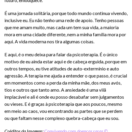
futuro, enlouquece.
É uma jornada solitária, porque todo mundo continua vivendo,
inclusive eu. Eu não tenho uma rede de apoio. Tenho pessoas
que me amam muito, mas cada um tem sua vida, a maioria
mora em uma cidade diferente, nem a minha família mora por
aqui. A vida moderna nos tira algumas coisas.
E aqui, é o meu deixa para falar da psicoterapia. É o único
motivo de eu ainda estar aqui e de cabeça erguida, porque em
outros tempos, eu tive atitudes de auto-extermínio e auto
agressão. A terapia me ajuda a entender o que passo, é crucial
em momentos como a perda da minha mãe, dos meus avós,
tios e outros que tanto amo. A ansiedade é uma vilã
implacável e ali é onde eu posso desabafar sem julgamentos
ou vieses. E é graças à psicoterapia que aos poucos, mesmo
em meio ao caos, vou encontrando as partes que se perdem
ou que faltam nesse complexo quebra-cabeça que eu sou.
Créditos da Imagem:
Convivendo com doenças raras ©