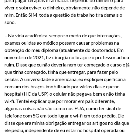
para pagar terapias e farmácia. Dependo do dinheiro para
viver e sobreviver, o dinheiro, obviamente, não depende de
mim. Então SIM, toda a questão de trabalho tira demais o
sono.
– Na vida acadêmica, sempre o medo de que internações,
exames ou idas ao médico possam causar problemas na
obtenção do meu diploma (atualmente do doutorado). Em
novembro de 2021, fiz cirurgia no braço e o professor achou
ruim. Disse que eu não deveria nem ter começado o curso e já
que tinha começado, tinha que entregar, para fazer pelo
celular. A universidade é americana, eu expliquei que ficaria
com um dos braços imobilizado por vários dias e que no
hospital (HC da USP) o celular não pegava bem e não tinha
wi-fi. Tentei explicar que por morar em país diferente,
algumas coisas não são como nos EUA, como ter sinal de
telefone com 5G em todo lugar e wi-fi em todo prédio. Ele
disse que era minha obrigação entregar os artigos no dia que
ele pediu, independente de eu estar no hospital operada ou