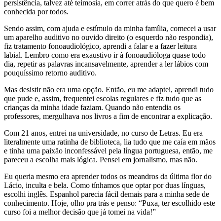
persistência, talvez até teimosia, em correr atrás do que quero é bem
conhecida por todos.
Sendo assim, com ajuda e estímulo da minha família, comecei a usar
um aparelho auditivo no ouvido direito (o esquerdo não respondia),
fiz tratamento fonoaudiológico, aprendi a falar e a fazer leitura
labial. Lembro como era exaustivo ir à fonoaudióloga quase todo
dia, repetir as palavras incansavelmente, aprender a ler lábios com
pouquíssimo retorno auditivo.
Mas desistir não era uma opção. Então, eu me adaptei, aprendi tudo
que pude e, assim, frequentei escolas regulares e fiz tudo que as
crianças da minha idade faziam. Quando não entendia os
professores, mergulhava nos livros a fim de encontrar a explicação.
Com 21 anos, entrei na universidade, no curso de Letras. Eu era
literalmente uma ratinha de biblioteca, lia tudo que me caía em mãos
e tinha uma paixão inconfessável pela língua portuguesa, então, me
pareceu a escolha mais lógica. Pensei em jornalismo, mas não.
Eu queria mesmo era aprender todos os meandros da última flor do
Lácio, inculta e bela. Como tínhamos que optar por duas línguas,
escolhi inglês. Espanhol parecia fácil demais para a minha sede de
conhecimento. Hoje, olho pra trás e penso: “Puxa, ter escolhido este
curso foi a melhor decisão que já tomei na vida!”