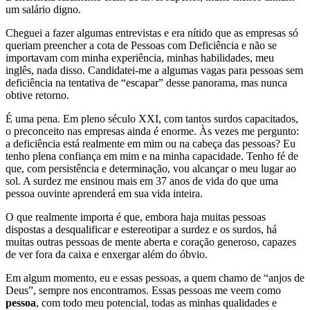
um salário digno.
Cheguei a fazer algumas entrevistas e era nítido que as empresas só
queriam preencher a cota de Pessoas com Deficiência e não se
importavam com minha experiência, minhas habilidades, meu
inglês, nada disso. Candidatei-me a algumas vagas para pessoas sem
deficiência na tentativa de “escapar” desse panorama, mas nunca
obtive retorno.
É uma pena. Em pleno século XXI, com tantos surdos capacitados,
o preconceito nas empresas ainda é enorme. Às vezes me pergunto:
a deficiência está realmente em mim ou na cabeça das pessoas? Eu
tenho plena confiança em mim e na minha capacidade. Tenho fé de
que, com persistência e determinação, vou alcançar o meu lugar ao
sol. A surdez me ensinou mais em 37 anos de vida do que uma
pessoa ouvinte aprenderá em sua vida inteira.
O que realmente importa é que, embora haja muitas pessoas
dispostas a desqualificar e estereotipar a surdez e os surdos, há
muitas outras pessoas de mente aberta e coração generoso, capazes
de ver fora da caixa e enxergar além do óbvio.
Em algum momento, eu e essas pessoas, a quem chamo de “anjos de
Deus”, sempre nos encontramos. Essas pessoas me veem como
pessoa
, com todo meu potencial, todas as minhas qualidades e