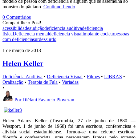
modelo de pessoa com deficiência é alguém que se assemelha ao
monstro do pântano.
Continue Lendo
0 Comentários
Compartilhe o Post!
acessibilidade
audição
deficiencia auditiva
deficiencia
fisica
Deficiencia mental
deficiencia visual
implante coclear
pessoas
com deficiencia
surdez
surdo
1 de março de 2013
Helen Keller
Deficiência Auditiva
•
Deficiencia Visual
•
Filmes
•
LIBRAS
•
Oralização
•
Terapia de Fala
•
Variadas
•
Por
Diéfani Favareto Piovezan
Helen Adams Keller (
Tuscumbia
,
27 de junho
de
1880
—
Westport
,
1 de junho
de
1968
) foi uma
escritora
, conferencista e
ativista social
estadunidense
. Tornou-se uma célebre escritora,
filosofa e conferencista, uma personagem famosa pelo extenso