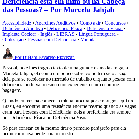
Deficiência está em mim ou na Cabeça
das Pessoas? – Por Marcela Jahjah
Acessibilidade
•
Aparelhos Auditivos
•
Como agir
•
Concursos
•
Deficiência Auditiva
•
Deficiencia Fisica
•
Deficiencia Visual
•
Implante Coclear
•
Inglês
•
LIBRAS
•
Língua Portuguesa
•
Oralização
•
Pessoas com Deficiencia
•
Variadas
•
Por
Diéfani Favareto Piovezan
Pessoal, hoje lhes trago o texto de uma grande e amada amiga, a
Marcela Jahjah, ela conta um pouco sobre como tem sido a saga
dela para se recolocar no mercado de trabalho enquanto pessoa com
deficiência auditiva, mesmo com experiência e uma enorme
bagagem.
Quando eu mesma comecei a minha procura por empregos aqui no
Brasil, eu encontrei uma resistência enorme mesmo quando as vagas
eram para Pessoas com Deficiência, pois a preferência era sempre
por Deficiência Física ou Deficiência Visual.
Só para constar, eu ia mesmo tirar o primeiro parágrafo para ela
pediu carinhosamente para mante-lo.