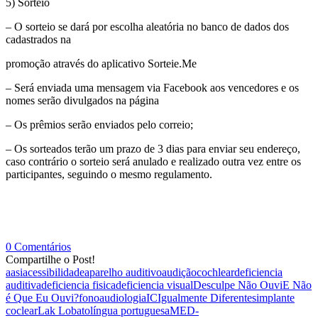
5) Sorteio
– O sorteio se dará por escolha aleatória no banco de dados dos
cadastrados na
promoção através do aplicativo Sorteie.Me
– Será enviada uma mensagem via Facebook aos vencedores e os
nomes serão divulgados na página
– Os prêmios serão enviados pelo correio;
– Os sorteados terão um prazo de 3 dias para enviar seu endereço,
caso contrário o sorteio será anulado e realizado outra vez entre os
participantes, seguindo o mesmo regulamento.
0 Comentários
Compartilhe o Post!
aasi
acessibilidade
aparelho auditivo
audição
cochlear
deficiencia
auditiva
deficiencia fisica
deficiencia visual
Desculpe Não Ouvi
E Não
é Que Eu Ouvi?
fonoaudiologia
IC
Igualmente Diferentes
implante
coclear
Lak Lobato
língua portuguesa
MED-