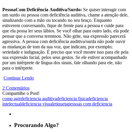
PessoaCom Deficiência Auditiva/Surdo:
Se quiser interagir com
um surdo ou pessoa com deficiência auditiva, chame a atenção dele,
sinalizando com a mão ou tocando no seu braço. Enquanto
estiverem conversando, fique de frente para a pessoa e cuide para
que ela possa ler seus lábios. Se você olhar para outro lado, ela pode
pensar que a conversa terminou. Não grite, sua expressão parecerá
agressiva. A pessoa com deficiência auditiva/surda não pode ouvir
as mudanças de tom da sua voz, que indicam, por exemplo;
seriedade e indignação. É preciso que você mostre isso para ele pela
sua expressão facial, pelos seus gestos. Se ele estiver acompanhado
por um intérprete de língua dos sinais, fale olhando para ele, não
para o intérprete.
Continue Lendo
2 Comentários
Compartilhe o Post!
como agir
deficiencia auditiva
deficiencia fisica
deficiencia
intelectual
deficiencia visual
etiqueta
pessoas com deficiencia
Procurando Algo?