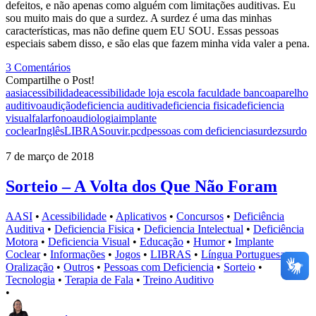
defeitos, e não apenas como alguém com limitações auditivas. Eu
sou muito mais do que a surdez. A surdez é uma das minhas
características, mas não define quem EU SOU. Essas pessoas
especiais sabem disso, e são elas que fazem minha vida valer a pena.
3 Comentários
Compartilhe o Post!
aasi
acessibilidade
acessibilidade loja escola faculdade banco
aparelho
auditivo
audição
deficiencia auditiva
deficiencia fisica
deficiencia
visual
falar
fonoaudiologia
implante
coclear
Inglês
LIBRAS
ouvir.
pcd
pessoas com deficiencia
surdez
surdo
7 de março de 2018
Sorteio – A Volta dos Que Não Foram
AASI
•
Acessibilidade
•
Aplicativos
•
Concursos
•
Deficiência
Auditiva
•
Deficiencia Fisica
•
Deficiencia Intelectual
•
Deficiência
Motora
•
Deficiencia Visual
•
Educação
•
Humor
•
Implante
Coclear
•
Informações
•
Jogos
•
LIBRAS
•
Língua Portuguesa
•
Oralização
•
Outros
•
Pessoas com Deficiencia
•
Sorteio
•
Tecnologia
•
Terapia de Fala
•
Treino Auditivo
•