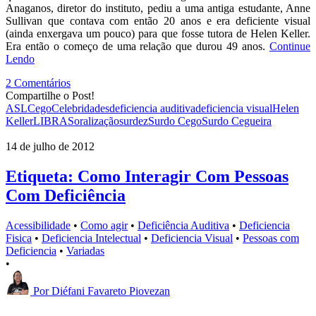
Anaganos, diretor do instituto, pediu a uma antiga estudante, Anne
Sullivan que contava com então 20 anos e era deficiente visual
(ainda enxergava um pouco) para que fosse tutora de Helen Keller.
Era então o começo de uma relação que durou 49 anos.
Continue
Lendo
2 Comentários
Compartilhe o Post!
ASL
Cego
Celebridades
deficiencia auditiva
deficiencia visual
Helen
Keller
LIBRAS
oralização
surdez
Surdo Cego
Surdo Cegueira
14 de julho de 2012
Etiqueta: Como Interagir Com Pessoas
Com Deficiência
Acessibilidade
•
Como agir
•
Deficiência Auditiva
•
Deficiencia
Fisica
•
Deficiencia Intelectual
•
Deficiencia Visual
•
Pessoas com
Deficiencia
•
Variadas
•
Por
Diéfani Favareto Piovezan