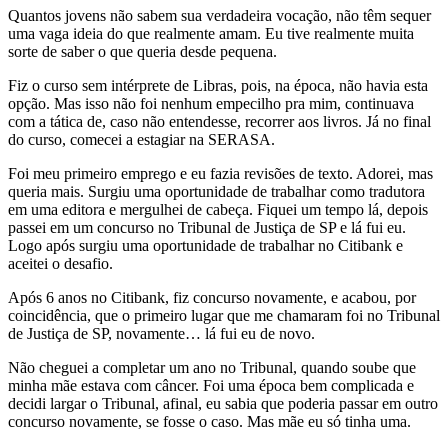
Quantos jovens não sabem sua verdadeira vocação, não têm sequer
uma vaga ideia do que realmente amam. Eu tive realmente muita
sorte de saber o que queria desde pequena.
Fiz o curso sem intérprete de Libras, pois, na época, não havia esta
opção. Mas isso não foi nenhum empecilho pra mim, continuava
com a tática de, caso não entendesse, recorrer aos livros. Já no final
do curso, comecei a estagiar na SERASA.
Foi meu primeiro emprego e eu fazia revisões de texto. Adorei, mas
queria mais. Surgiu uma oportunidade de trabalhar como tradutora
em uma editora e mergulhei de cabeça. Fiquei um tempo lá, depois
passei em um concurso no Tribunal de Justiça de SP e lá fui eu.
Logo após surgiu uma oportunidade de trabalhar no Citibank e
aceitei o desafio.
Após 6 anos no Citibank, fiz concurso novamente, e acabou, por
coincidência, que o primeiro lugar que me chamaram foi no Tribunal
de Justiça de SP, novamente… lá fui eu de novo.
Não cheguei a completar um ano no Tribunal, quando soube que
minha mãe estava com câncer. Foi uma época bem complicada e
decidi largar o Tribunal, afinal, eu sabia que poderia passar em outro
concurso novamente, se fosse o caso. Mas mãe eu só tinha uma.