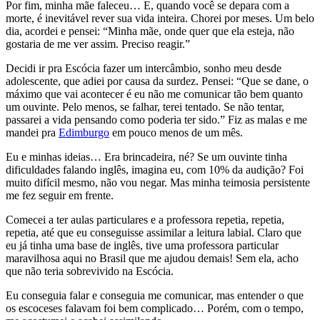
Por fim, minha mãe faleceu… E, quando você se depara com a
morte, é inevitável rever sua vida inteira. Chorei por meses. Um belo
dia, acordei e pensei: “Minha mãe, onde quer que ela esteja, não
gostaria de me ver assim. Preciso reagir.”
Decidi ir pra Escócia fazer um intercâmbio, sonho meu desde
adolescente, que adiei por causa da surdez. Pensei: “Que se dane, o
máximo que vai acontecer é eu não me comunicar tão bem quanto
um ouvinte. Pelo menos, se falhar, terei tentado. Se não tentar,
passarei a vida pensando como poderia ter sido.” Fiz as malas e me
mandei pra
Edimburgo
em pouco menos de um mês.
Eu e minhas ideias… Era brincadeira, né? Se um ouvinte tinha
dificuldades falando inglês, imagina eu, com 10% da audição? Foi
muito difícil mesmo, não vou negar. Mas minha teimosia persistente
me fez seguir em frente.
Comecei a ter aulas particulares e a professora repetia, repetia,
repetia, até que eu conseguisse assimilar a leitura labial. Claro que
eu já tinha uma base de inglês, tive uma professora particular
maravilhosa aqui no Brasil que me ajudou demais! Sem ela, acho
que não teria sobrevivido na Escócia.
Eu conseguia falar e conseguia me comunicar, mas entender o que
os escoceses falavam foi bem complicado… Porém, com o tempo,