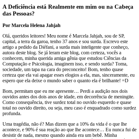
A Deficiência está Realmente em mim ou na Cabeça
das Pessoas?
Por Marcela Helena Jahjah
Olá, queridos leitores! Meu nome é Marcela Jahjah, sou de SP,
capital, a terra da garoa, tenho 37 anos e sou surda. Escrevo este
artigo a pedido da Diéfani, a surda mais inteligente que conheço,
autora deste blog. Se já leram este blog, com certeza, vocês a
conhecem, minha querida amiga gênia que estudou Ciências da
Computação e Psicologia, imaginem isso, e sendo surda? Toma,
sociedade, um tapa na cara do preconceito! Bom, tenho quase
certeza que ela vai apagar esses elogios a ela, mas, sinceramente, eu
espero que ela deixe o mundo saber o quanto ela é brilhante! =D
Bom, permitam que eu me apresente… Perdi a audição nos dois
ouvidos antes dos dois anos de idade, em decorrência de meningite.
Como consequência, tive surdez total no ouvido esquerdo e quase
total no ouvido direito, ou seja, meu caso é enquadrado como surdez
profunda.
Uma tragédia, não é? Mas dizem que a 10% da vida é o que lhe
acontece, e 90% é sua reação ao que lhe acontece… Eu nunca fui de
desistir de nada, mesmo quando ainda era um bebê. Minha