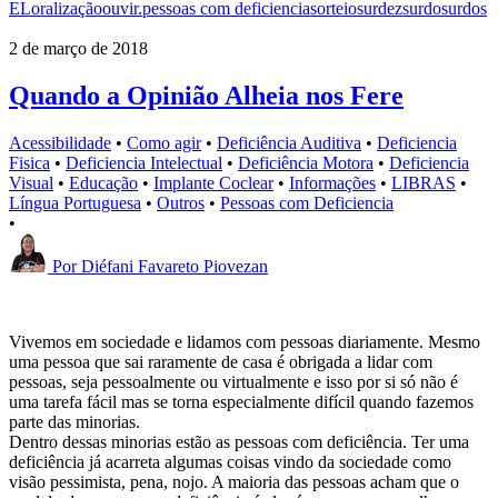
EL
oralização
ouvir.
pessoas com deficiencia
sorteio
surdez
surdo
surdos
2 de março de 2018
Quando a Opinião Alheia nos Fere
Acessibilidade
•
Como agir
•
Deficiência Auditiva
•
Deficiencia
Fisica
•
Deficiencia Intelectual
•
Deficiência Motora
•
Deficiencia
Visual
•
Educação
•
Implante Coclear
•
Informações
•
LIBRAS
•
Língua Portuguesa
•
Outros
•
Pessoas com Deficiencia
•
Por
Diéfani Favareto Piovezan
Vivemos em sociedade e lidamos com pessoas diariamente. Mesmo
uma pessoa que sai raramente de casa é obrigada a lidar com
pessoas, seja pessoalmente ou virtualmente e isso por si só não é
uma tarefa fácil mas se torna especialmente difícil quando fazemos
parte das minorias.
Dentro dessas minorias estão as pessoas com deficiência. Ter uma
deficiência já acarreta algumas coisas vindo da sociedade como
visão pessimista, pena, nojo. A maioria das pessoas acham que o