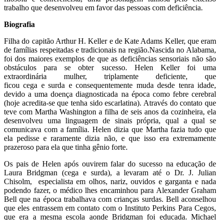
trabalho que desenvolveu em favor das pessoas com deficiência.
Biografia
Filha do capitão Arthur H. Keller e de Kate Adams Keller, que eram
de famílias respeitadas e tradicionais na região.
Nascida no
Alabama
,
foi dos maiores exemplos de que as
deficiências
sensoriais não são
obstáculos para se obter sucesso. Helen Keller foi uma
extraordinária
mulher
, triplamente deficiente, que
ficou
cega
e
surda
e consequentemente muda desde tenra idade,
devido a uma doença diagnosticada na época como febre cerebral
(hoje acredita-se que tenha sido
escarlatina
). Através do contato que
teve com Martha Washington a filha de seis anos da cozinheira, ela
desenvolveu uma linguagem de sinais própria, qual a qual se
comunicava com a família. Helen dizia que Martha fazia tudo que
ela pedisse e raramente dizia não, e que isso era extremamente
prazeroso para ela que tinha gênio forte.
Os pais de Helen após ouvirem falar do sucesso na educação de
Laura Bridgman (cega e surda), a levaram até o Dr. J. Julian
Chisolm, especialista em olhos, nariz, ouvidos e garganta e nada
podendo fazer, o médico lhes encaminhou para Alexander Graham
Bell que na época trabalhava com crianças surdas. Bell aconselhou
que eles entrassem em contato com o Instituto Perkins Para Cegos,
que era a mesma escola aonde Bridgman foi educada. Michael