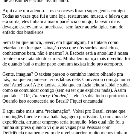
me acostumei e acabei assimilando.
Aqui cabe um adendo… os escoceses foram super gentis comigo.
Todas as vezes que fui a uma loja, restaurante, museu, e falava que
era surda, eles tinham a maior paciência comigo, falavam mais
devagar, escreviam se precisasse, sem fazer aquela típica cara de
enfado dos brasileiros.
Sem falar que nunca,
never
, em lugar algum, fui tratada como
retardada ou incapaz, situação essa que nós surdos brasileiros,
conhecemos bem, não é mesmo? A Escócia está a anos-luz à nossa
frente em se tratando de surdez. Minha lembrança mais divertida foi
de quando bati o maior papo com um taxista indo pro aeroporto.
Gente, imagina? O taxista passou o caminho inteiro olhando pra
trás, pra que eu pudesse ler os lábios dele. Conversou comigo numa
boa! Amei isso! Até o taxista sabia que eu fazia leitura labial e sabia
como se comunicar comigo (sem eu ter que explicar nada). Assim
que falei:
“Oh, I’m sorry, I’m deaf.”,
ele já sabia todo o protocolo.
Quando isso aconteceria no Brasil? Fiquei encantada!
E aqui cabe mais uma “reclamação”. Voltei pro Brasil, crente que,
com inglês fluente e uma baita bagagem profissional, com anos de
experiência, arrumar emprego seria tranquilo. Mas qual não foi a
minha surpresa quando vi que as vagas para Pessoas com
Deficiência raramente eram de nível superior, muito menos tinham