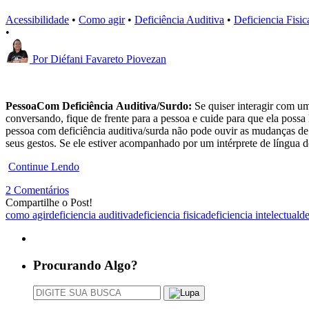
Acessibilidade
•
Como agir
•
Deficiência Auditiva
•
Deficiencia Fisic
•
Por
Diéfani Favareto Piovezan
PessoaCom Deficiência Auditiva/Surdo:
Se quiser interagir com u
conversando, fique de frente para a pessoa e cuide para que ela possa 
pessoa com deficiência auditiva/surda não pode ouvir as mudanças de 
seus gestos. Se ele estiver acompanhado por um intérprete de língua dos
Continue Lendo
2 Comentários
Compartilhe o Post!
como agir
deficiencia auditiva
deficiencia fisica
deficiencia intelectual
de
Procurando Algo?