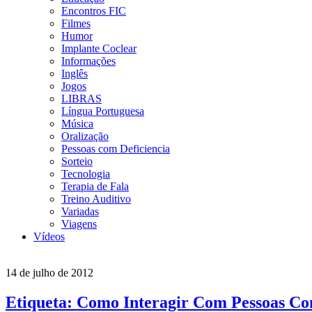
Encontros FIC
Filmes
Humor
Implante Coclear
Informações
Inglês
Jogos
LIBRAS
Língua Portuguesa
Música
Oralização
Pessoas com Deficiencia
Sorteio
Tecnologia
Terapia de Fala
Treino Auditivo
Variadas
Viagens
Vídeos
14 de julho de 2012
Etiqueta: Como Interagir Com Pessoas Co