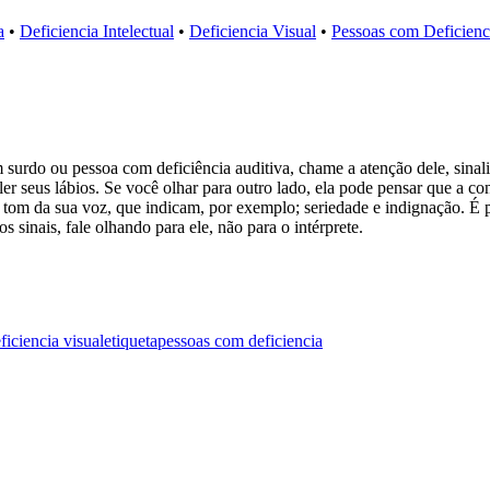
a
•
Deficiencia Intelectual
•
Deficiencia Visual
•
Pessoas com Deficienc
m surdo ou pessoa com deficiência auditiva, chame a atenção dele, sin
ler seus lábios. Se você olhar para outro lado, ela pode pensar que a c
tom da sua voz, que indicam, por exemplo; seriedade e indignação. É pre
 sinais, fale olhando para ele, não para o intérprete.
ficiencia visual
etiqueta
pessoas com deficiencia