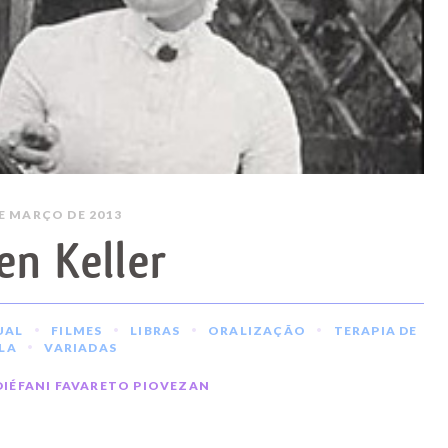
DE MARÇO DE 2013
en Keller
•
•
•
•
UAL
FILMES
LIBRAS
ORALIZAÇÃO
TERAPIA DE
•
LA
VARIADAS
DIÉFANI FAVARETO PIOVEZAN