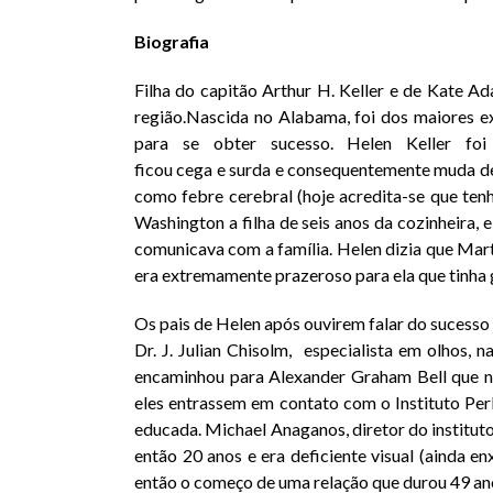
Biografia
Filha do capitão Arthur H. Keller e de Kate Ad
região.
Nascida no
Alabama
, foi dos maiores 
para se obter sucesso. Helen Keller fo
ficou
cega
e
surda
e consequentemente muda des
como febre cerebral (hoje acredita-se que ten
Washington a filha de seis anos da cozinheira, 
comunicava com a família. Helen dizia que Marth
era extremamente prazeroso para ela que tinha g
Os pais de Helen após ouvirem falar do sucesso
Dr. J. Julian Chisolm, especialista em olhos, 
encaminhou para Alexander Graham Bell que na
eles entrassem em contato com o Instituto Pe
educada. Michael Anaganos, diretor do institut
então 20 anos e era deficiente visual (ainda e
então o começo de uma relação que durou 49 an