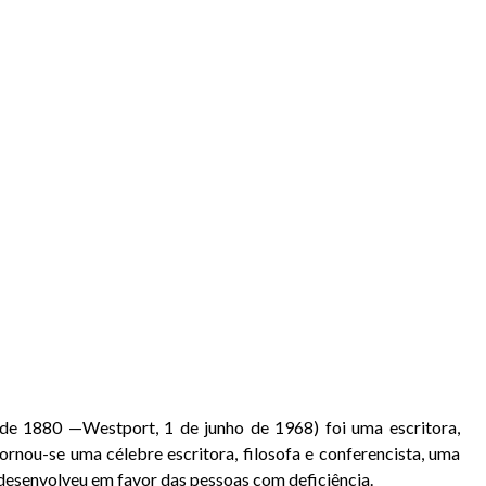
de
1880
—
Westport
,
1 de junho
de
1968
) foi uma
escritora
,
Tornou-se uma célebre escritora, filosofa e conferencista, uma
esenvolveu em favor das pessoas com deficiência.