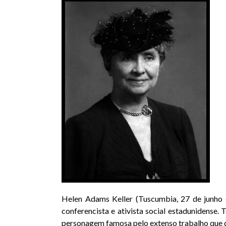
Helen Adams Keller (
Tuscumbia
,
27 de junho
conferencista e ativista social
estadunidense
. 
personagem famosa pelo extenso trabalho que d