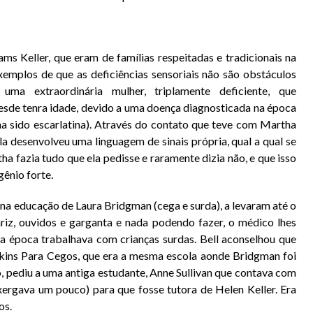
ams Keller, que eram de famílias respeitadas e tradicionais na
exemplos de que as
deficiências
sensoriais não são obstáculos
i uma extraordinária
mulher
, triplamente deficiente, que
de tenra idade, devido a uma doença diagnosticada na época
ha sido
escarlatina
). Através do contato que teve com Martha
ela desenvolveu uma linguagem de sinais própria, qual a qual se
a fazia tudo que ela pedisse e raramente dizia não, e que isso
ênio forte.
 na educação de Laura Bridgman (cega e surda), a levaram até o
nariz, ouvidos e garganta e nada podendo fazer, o médico lhes
 época trabalhava com crianças surdas. Bell aconselhou que
rkins Para Cegos, que era a mesma escola aonde Bridgman foi
o, pediu a uma antiga estudante, Anne Sullivan que contava com
nxergava um pouco) para que fosse tutora de Helen Keller. Era
os.