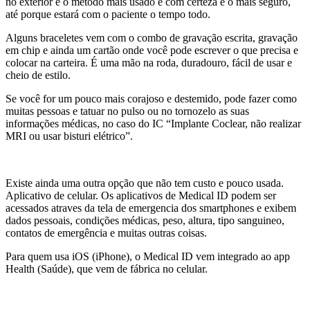
no exterior é o método mais usado e com certeza é o mais seguro,
até porque estará com o paciente o tempo todo.
Alguns braceletes vem com o combo de gravação escrita, gravação
em chip e ainda um cartão onde você pode escrever o que precisa e
colocar na carteira. É uma mão na roda, duradouro, fácil de usar e
cheio de estilo.
Se você for um pouco mais corajoso e destemido, pode fazer como
muitas pessoas e tatuar no pulso ou no tornozelo as suas
informações médicas, no caso do IC “Implante Coclear, não realizar
MRI ou usar bisturi elétrico”.
Existe ainda uma outra opção que não tem custo e pouco usada.
Aplicativo de celular. Os aplicativos de Medical ID podem ser
acessados atraves da tela de emergencia dos smartphones e exibem
dados pessoais, condições médicas, peso, altura, tipo sanguineo,
contatos de emergência e muitas outras coisas.
Para quem usa iOS (iPhone), o Medical ID vem integrado ao app
Health (Saúde), que vem de fábrica no celular.