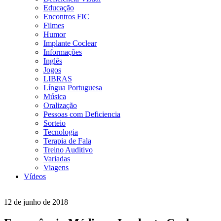
Educação
Encontros FIC
Filmes
Humor
Implante Coclear
Informações
Inglês
Jogos
LIBRAS
Língua Portuguesa
Música
Oralização
Pessoas com Deficiencia
Sorteio
Tecnologia
Terapia de Fala
Treino Auditivo
Variadas
Viagens
Vídeos
12 de junho de 2018