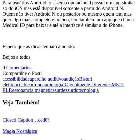
Para usuários Android, o sistema operacional possui um app similar
ao do iOS mas está disponivel somente a partir do Android N.
Quem não tiver Android N ou posterior ou mesmo quem tem mas
quer algo mais completo e prático, tem também um app que chama
Medical ID para baixar e até a interface é similar a do iPhone.
Espero que as dicas tenham ajudado.
Beijos a todos
0 Comentários
Compartilhe o Post!
acessibilidade
aparelho auditivo
audição
Bisturi
eletrico
cochlear
fonoaudiologia
IC
Igualmente Diferentes
MED-
EL
Ressonancia magnetica
surdez
surdo
tecnologia
Veja Também!
Closed Caption…cadê?
Magia Nostálgica