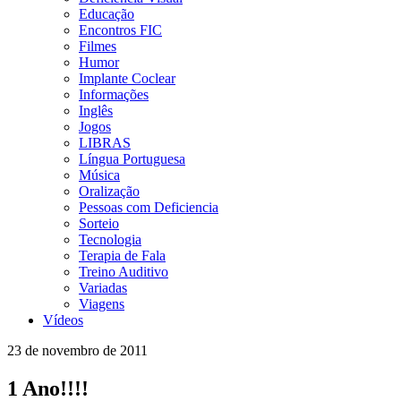
Educação
Encontros FIC
Filmes
Humor
Implante Coclear
Informações
Inglês
Jogos
LIBRAS
Língua Portuguesa
Música
Oralização
Pessoas com Deficiencia
Sorteio
Tecnologia
Terapia de Fala
Treino Auditivo
Variadas
Viagens
Vídeos
23 de novembro de 2011
1 Ano!!!!