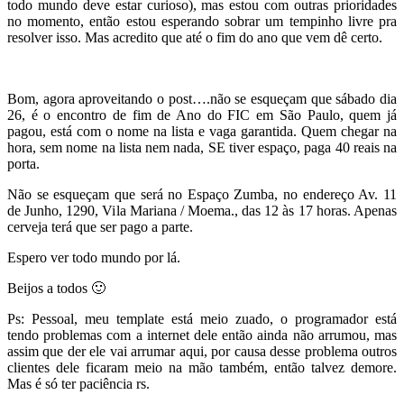
todo mundo deve estar curioso), mas estou com outras prioridades
no momento, então estou esperando sobrar um tempinho livre pra
resolver isso. Mas acredito que até o fim do ano que vem dê certo.
Bom, agora aproveitando o post….não se esqueçam que sábado dia
26, é o encontro de fim de Ano do FIC em São Paulo, quem já
pagou, está com o nome na lista e vaga garantida. Quem chegar na
hora, sem nome na lista nem nada, SE tiver espaço, paga 40 reais na
porta.
Não se esqueçam que será no Espaço Zumba, no endereço Av. 11
de Junho, 1290, Vila Mariana / Moema., das 12 às 17 horas. Apenas
cerveja terá que ser pago a parte.
Espero ver todo mundo por lá.
Beijos a todos 🙂
Ps: Pessoal, meu template está meio zuado, o programador está
tendo problemas com a internet dele então ainda não arrumou, mas
assim que der ele vai arrumar aqui, por causa desse problema outros
clientes dele ficaram meio na mão também, então talvez demore.
Mas é só ter paciência rs.