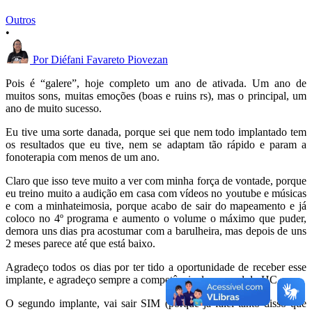
Outros
•
Por
Diéfani Favareto Piovezan
Pois é “galere”, hoje completo um ano de ativada. Um ano de
muitos sons, muitas emoções (boas e ruins rs), mas o principal, um
ano de muito sucesso.
Eu tive uma sorte danada, porque sei que nem todo implantado tem
os resultados que eu tive, nem se adaptam tão rápido e param a
fonoterapia com menos de um ano.
Claro que isso teve muito a ver com minha força de vontade, porque
eu treino muito a audição em casa com vídeos no youtube e músicas
e com a minhateimosia, porque acabo de sair do mapeamento e já
coloco no 4º programa e aumento o volume o máximo que puder,
demora uns dias pra acostumar com a barulheira, mas depois de uns
2 meses parece até que está baixo.
Agradeço todos os dias por ter tido a oportunidade de receber esse
implante, e agradeço sempre a competência do pessoal do HC.
O segundo implante, vai sair SIM (porque já falei tanto disso que