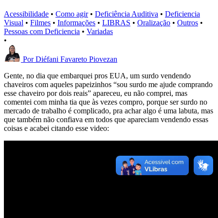
Acessibilidade
•
Como agir
•
Deficiência Auditiva
•
Deficiencia
Visual
•
Filmes
•
Informações
•
LIBRAS
•
Oralização
•
Outros
•
Pessoas com Deficiencia
•
Variadas
•
Por
Diéfani Favareto Piovezan
Gente, no dia que embarquei pros EUA, um surdo vendendo
chaveiros com aqueles papeizinhos “sou surdo me ajude comprando
esse chaveiro por dois reais” apareceu, eu não comprei, mas
comentei com minha tia que às vezes compro, porque ser surdo no
mercado de trabalho é complicado, pra achar algo é uma labuta, mas
que também não confiava em todos que apareciam vendendo essas
coisas e acabei citando esse video: