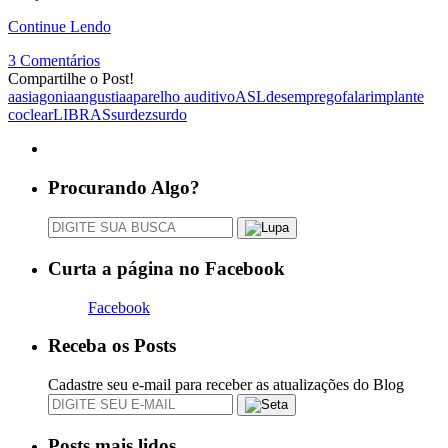
Continue Lendo
3 Comentários
Compartilhe o Post!
aasi
agonia
angustia
aparelho auditivo
ASL
desemprego
falar
implante
coclear
LIBRAS
surdez
surdo
Procurando Algo?
Curta a página no Facebook
Facebook
Receba os Posts
Cadastre seu e-mail para receber as atualizações do Blog
Posts mais lidos