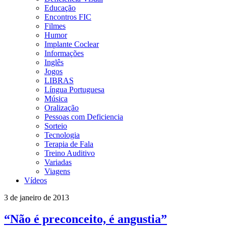
Educação
Encontros FIC
Filmes
Humor
Implante Coclear
Informações
Inglês
Jogos
LIBRAS
Língua Portuguesa
Música
Oralização
Pessoas com Deficiencia
Sorteio
Tecnologia
Terapia de Fala
Treino Auditivo
Variadas
Viagens
Vídeos
3 de janeiro de 2013
“Não é preconceito, é angustia”