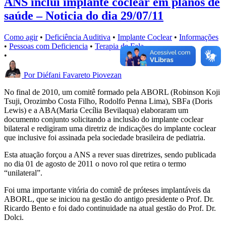
ANS inclui implante coclear em planos de
saúde – Noticia do dia 29/07/11
Como agir
•
Deficiência Auditiva
•
Implante Coclear
•
Informações
•
Pessoas com Deficiencia
•
Terapia de Fala
•
Por
Diéfani Favareto Piovezan
No final de 2010, um comitê formado pela ABORL (Robinson Koji
Tsuji, Orozimbo Costa Filho, Rodolfo Penna Lima), SBFa (Doris
Lewis) e a ABA(Maria Cecília Bevilaqua) elaboraram um
documento conjunto solicitando a inclusão do implante coclear
bilateral e redigiram uma diretriz de indicações do implante coclear
que inclusive foi assinada pela sociedade brasileira de pediatria.
Esta atuação forçou a ANS a rever suas diretrizes, sendo publicada
no dia 01 de agosto de 2011 o novo rol que retira o termo
“unilateral”.
Foi uma importante vitória do comitê de próteses implantáveis da
ABORL, que se iniciou na gestão do antigo presidente o Prof. Dr.
Ricardo Bento e foi dado continuidade na atual gestão do Prof. Dr.
Dolci.