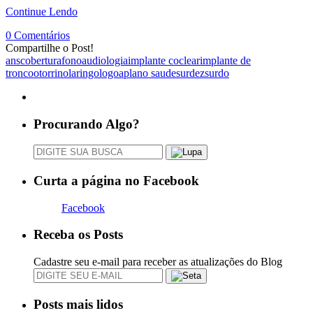
Continue Lendo
0 Comentários
Compartilhe o Post!
ans
cobertura
fonoaudiologia
implante coclear
implante de
tronco
otorrinolaringologoa
plano saude
surdez
surdo
Procurando Algo?
Curta a página no Facebook
Facebook
Receba os Posts
Cadastre seu e-mail para receber as atualizações do Blog
Posts mais lidos