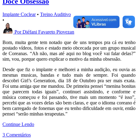
Doce Obsessão
Implante Coclear
•
Treino Auditivo
•
Por
Diéfani Favareto Piovezan
Bom, muita gente tem notado que de uns tempos pra cá eu tenho
postado vídeos, fotos e estado meio obcecada por um grupo musical
de Coreanas. “Ah não, mas até aqui no blog você vai falar delas?”
sim, vou, porque quero explicar o motivo da minha obsessão.
Desde que fiz o implante e melhorei a minha audição, eu ouvia as
mesmas musicas, bandas e tudo mais de sempre. Foi quando
descobri Girl’s Generation, dia 18 de Outubro pra ser mais exata.
Foi uma amiga que me mandou. De primeira pensei “menina bonitas
que parecem todas iguais”, continuei assistindo, e conforme e
música começou e foi passando, tive mais um momento “é isso”,
percebi que as vozes delas são bem claras, e que o idioma coreano é
bem carregado de fonemas que eu tenho dificuldade em ouvir, então
pensei “serão minhas terapeutas.”
Continue Lendo
3 Comentários