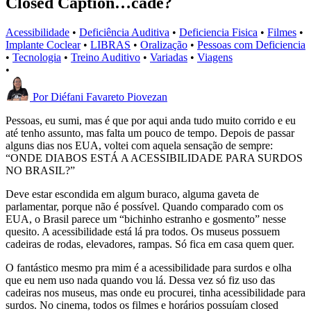
Closed Caption…cadê?
Acessibilidade
•
Deficiência Auditiva
•
Deficiencia Fisica
•
Filmes
•
Implante Coclear
•
LIBRAS
•
Oralização
•
Pessoas com Deficiencia
•
Tecnologia
•
Treino Auditivo
•
Variadas
•
Viagens
•
Por
Diéfani Favareto Piovezan
Pessoas, eu sumi, mas é que por aqui anda tudo muito corrido e eu
até tenho assunto, mas falta um pouco de tempo. Depois de passar
alguns dias nos EUA, voltei com aquela sensação de sempre:
“ONDE DIABOS ESTÁ A ACESSIBILIDADE PARA SURDOS
NO BRASIL?”
Deve estar escondida em algum buraco, alguma gaveta de
parlamentar, porque não é possível. Quando comparado com os
EUA, o Brasil parece um “bichinho estranho e gosmento” nesse
quesito. A acessibilidade está lá pra todos. Os museus possuem
cadeiras de rodas, elevadores, rampas. Só fica em casa quem quer.
O fantástico mesmo pra mim é a acessibilidade para surdos e olha
que eu nem uso nada quando vou lá. Dessa vez só fiz uso das
cadeiras nos museus, mas onde eu procurei, tinha acessibilidade para
surdos. No cinema, todos os filmes e horários possuíam closed