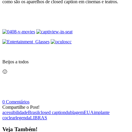
como são os aparelhos de closed caption em cinemas e teatros.
Beijos a todos
🙂
0 Comentários
Compartilhe o Post!
acessibilidade
Brasil
closed caption
dublagem
EUA
implante
coclear
legenda
LIBRAS
Veja Também!