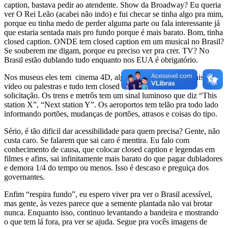
caption, bastava pedir ao atendente. Show da Broadway? Eu queria
ver O Rei Leão (acabei não indo) e fui checar se tinha algo pra mim,
porque eu tinha medo de perder alguma parte ou fala interessante já
que estaria sentada mais pro fundo porque é mais barato. Bom, tinha
closed caption. ONDE tem closed caption em um musical no Brasil?
Se souberem me digam, porque eu preciso ver pra crer. TV? No
Brasil estão dublando tudo enquanto nos EUA é obrigatório.
Nos museus eles tem cinema 4D, algumas exibições especiais com
video ou palestras e tudo tem closed caption, basta fazer a
solicitação. Os trens e metrôs tem um sinal luminoso que diz “This
station X”, “Next station Y”. Os aeroportos tem telão pra todo lado
informando portões, mudanças de portões, atrasos e coisas do tipo.
Sério, é tão dificil dar acessibilidade para quem precisa? Gente, não
custa caro. Se falarem que sai caro é mentira. Eu falo com
conhecimento de causa, que colocar closed caption e legendas em
filmes e afins, sai infinitamente mais barato do que pagar dubladores
e demora 1/4 do tempo ou menos. Isso é descaso e preguiça dos
governantes.
Enfim “respira fundo”, eu espero viver pra ver o Brasil acessível,
mas gente, às vezes parece que a semente plantada não vai brotar
nunca. Enquanto isso, continuo levantando a bandeira e mostrando
o que tem lá fora, pra ver se ajuda. Segue pra vocês imagens de