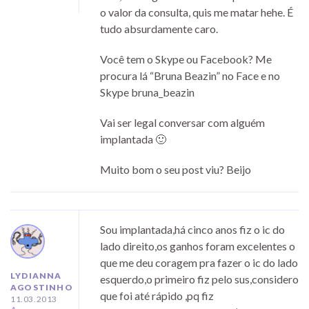
o valor da consulta, quis me matar hehe. É
tudo absurdamente caro.
Você tem o Skype ou Facebook? Me
procura lá “Bruna Beazin” no Face e no
Skype bruna_beazin
Vai ser legal conversar com alguém
implantada 🙂
Muito bom o seu post viu? Beijo
Sou implantada,há cinco anos fiz o ic do
lado direito,os ganhos foram excelentes o
que me deu coragem pra fazer o ic do lado
LYDIANNA
esquerdo,o primeiro fiz pelo sus,considero
AGOSTINHO
que foi até rápido ,pq fiz
11.03.2013