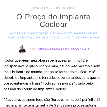
22 DE FEVEREIRO DE 2012
O Preço do Implante
Coclear
ACESSIBILIDADE
DEFICIÊNCIA AUDITIVA
IMPLANTE
COCLEAR
ORALIZAÇÃO
TREINO AUDITIVO
VARIADAS
POR
DIÉFANI FAVARETO PIOVEZAN
Todos que lêem meu blog sabem que pra mim o IC é
indispensável e que ouvir pra mim, é tudo. Até mesmo o som
mais irritante do mundo, acaba se tornando música…é só
depois de implantada e ter redescoberto tantos sons que eu
posso entender a frase “Todo som é música” usada pelo
pessoal do Fórum do Implante Coclear.
Mas claro, que nem tudo são flores e nem tudo é perfeito. O
meu implamte tem garantia de 3 anos para processador e