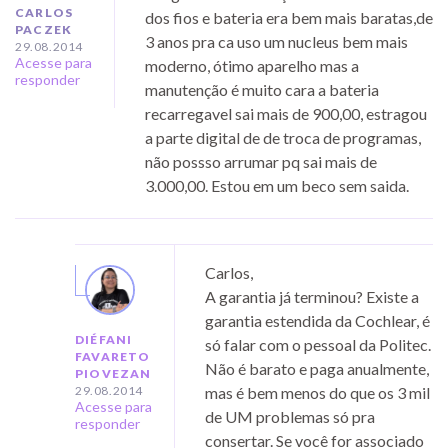
CARLOS
dos fios e bateria era bem mais baratas,de
PACZEK
3 anos pra ca uso um nucleus bem mais
29.08.2014
Acesse para
moderno, ótimo aparelho mas a
responder
manutenção é muito cara a bateria
recarregavel sai mais de 900,00, estragou
a parte digital de de troca de programas,
não possso arrumar pq sai mais de
3.000,00. Estou em um beco sem saida.
Carlos,
A garantia já terminou? Existe a
garantia estendida da Cochlear, é
DIÉFANI
só falar com o pessoal da Politec.
FAVARETO
Não é barato e paga anualmente,
PIOVEZAN
29.08.2014
mas é bem menos do que os 3 mil
Acesse para
de UM problemas só pra
responder
consertar. Se você for associado