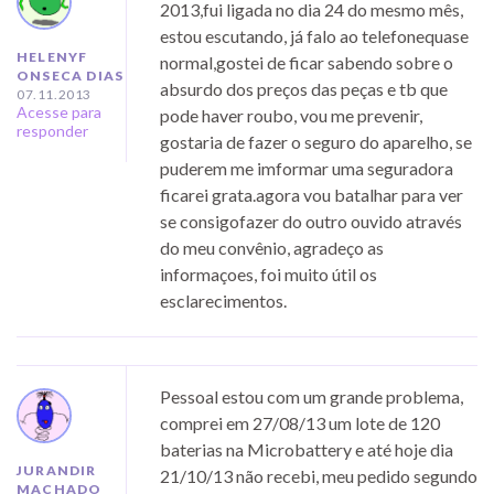
2013,fui ligada no dia 24 do mesmo mês,
estou escutando, já falo ao telefonequase
HELENYF
normal,gostei de ficar sabendo sobre o
ONSECA DIAS
absurdo dos preços das peças e tb que
07.11.2013
Acesse para
pode haver roubo, vou me prevenir,
responder
gostaria de fazer o seguro do aparelho, se
puderem me imformar uma seguradora
ficarei grata.agora vou batalhar para ver
se consigofazer do outro ouvido através
do meu convênio, agradeço as
informaçoes, foi muito útil os
esclarecimentos.
Pessoal estou com um grande problema,
comprei em 27/08/13 um lote de 120
baterias na Microbattery e até hoje dia
JURANDIR
21/10/13 não recebi, meu pedido segundo
MACHADO