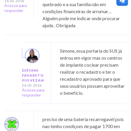
16.02.2016
quebrado e a sua família não em
Acesse para
responder
condições financeiras de arrumar…
Alguém pode me indicar onde procurar
ajuda . Obrigada
Simone, essa portaria do SUS já
entrou em vigor mas os centros
de implante coclear precisam
DIÉFANI
realizar o recadastro e ter o
FAVARETO
recadastro aprovado para que
PIOVEZAN
26.02.2016
seus usuários possam aproveitar
Acesse para
o benefício.
responder
preciso de uma bateria recarregavél pois
nao tenho condiçoes de pagar 1700 em