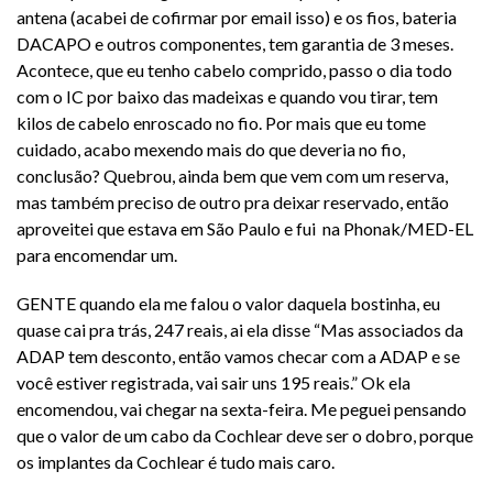
antena (acabei de cofirmar por email isso) e os fios, bateria
DACAPO e outros componentes, tem garantia de 3 meses.
Acontece, que eu tenho cabelo comprido, passo o dia todo
com o IC por baixo das madeixas e quando vou tirar, tem
kilos de cabelo enroscado no fio. Por mais que eu tome
cuidado, acabo mexendo mais do que deveria no fio,
conclusão? Quebrou, ainda bem que vem com um reserva,
mas também preciso de outro pra deixar reservado, então
aproveitei que estava em São Paulo e fui na Phonak/MED-EL
para encomendar um.
GENTE quando ela me falou o valor daquela bostinha, eu
quase cai pra trás, 247 reais, ai ela disse “Mas associados da
ADAP tem desconto, então vamos checar com a ADAP e se
você estiver registrada, vai sair uns 195 reais.” Ok ela
encomendou, vai chegar na sexta-feira. Me peguei pensando
que o valor de um cabo da Cochlear deve ser o dobro, porque
os implantes da Cochlear é tudo mais caro.