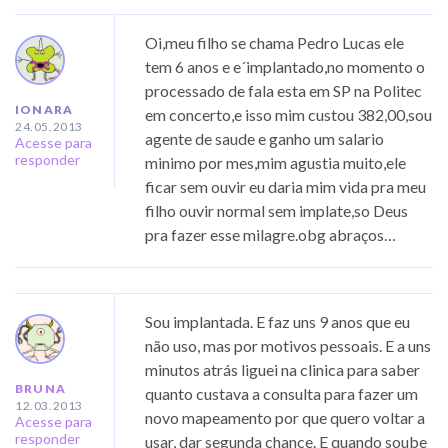
Oi,meu filho se chama Pedro Lucas ele
tem 6 anos e e´implantado,no momento o
processado de fala esta em SP na Politec
IONARA
em concerto,e isso mim custou 382,00,sou
24.05.2013
agente de saude e ganho um salario
Acesse para
responder
minimo por mes,mim agustia muito,ele
ficar sem ouvir eu daria mim vida pra meu
filho ouvir normal sem implate,so Deus
pra fazer esse milagre.obg abraços…
Sou implantada. E faz uns 9 anos que eu
não uso, mas por motivos pessoais. E a uns
minutos atrás liguei na clinica para saber
BRUNA
quanto custava a consulta para fazer um
12.03.2013
novo mapeamento por que quero voltar a
Acesse para
responder
usar, dar segunda chance. E quando soube