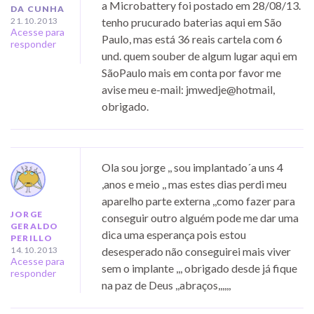
a Microbattery foi postado em 28/08/13.
DA CUNHA
21.10.2013
tenho prucurado baterias aqui em São
Acesse para
Paulo, mas está 36 reais cartela com 6
responder
und. quem souber de algum lugar aqui em
SãoPaulo mais em conta por favor me
avise meu e-mail: jmwedje@hotmail,
obrigado.
Ola sou jorge ,, sou implantado´a uns 4
,anos e meio ,, mas estes dias perdi meu
aparelho parte externa ,,como fazer para
JORGE
conseguir outro alguém pode me dar uma
GERALDO
dica uma esperança pois estou
PERILLO
14.10.2013
desesperado não conseguirei mais viver
Acesse para
sem o implante ,,, obrigado desde já fique
responder
na paz de Deus ,,abraços,,,,,,