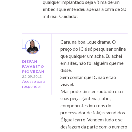
qualquer implantado seja vítima de um
imbecil que entendeu apenas a cifra de 30
mil reai. Cuidado!
Cara, na boa…que drama. O
preço do IC é só pesquisar online
que qualquer um acha. Eu achei
DIÉFANI
em sites, não foi alguém que me
FAVARETO
disse.
PIOVEZAN
22.09.2013
Sem contar que IC não é tão
Acesse para
visivel.
responder
Mas pode sim ser roubado e ter
suas peças (antena, cabo,
componentes internos do
processador de fala) revendidos.
É igual carro. Vendem tudo e se
desfazem da parte com o numero