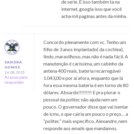
de serie. E isso também ta na
internet, googla isso que você
acha mil paginas antes da minha.
Concordo plenamente com vc. Tenho um
filho de 3 anos implantado( da cochlea),
lindo, maravilhoso, mas não é nada fácil. A
SANDRA
manutenção é caríssima, um cabinho da
GOMES
antena 400 reais, bateria recarregável
16.08.2013
Acesse para
1.043,00 e por ai afora, enquanto que lá
responder
fora essa mesma bateria é em torno de 80
dólares. Absurdo!!!!!!!!! E pra piorar o
pessoal da politec não ajuda nem um
pouco. O governador disse que vai isentar
de icms, o que cairia um pouco o preço… a
“politec” mais específico, Alexandre, nem
responde aos emails que mandamos.