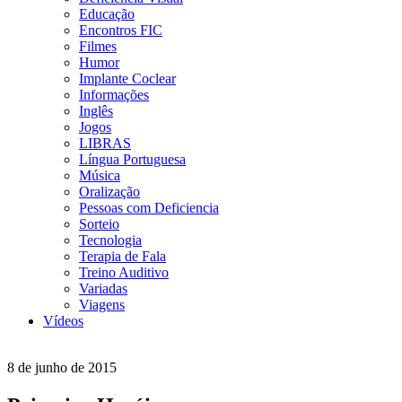
Educação
Encontros FIC
Filmes
Humor
Implante Coclear
Informações
Inglês
Jogos
LIBRAS
Língua Portuguesa
Música
Oralização
Pessoas com Deficiencia
Sorteio
Tecnologia
Terapia de Fala
Treino Auditivo
Variadas
Viagens
Vídeos
8 de junho de 2015