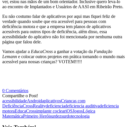
ver, estou nas mãos de um bom orientador. Inclusive quero leva-lo
ao encontro de Implantados e Usuários de AASI em Ribeirão Preto.
Eu não costumo falar de aplicativos por aqui mas fiquei feliz de
verdade quando soube que era acessível para pessoas com
deficiência motora e que a empresa tem planos de aplicativos
acessíveis para outros tipos de deficiência, além disso, essa
acessibilidade do aplicativo não foi mencionada por nenhuma outra
página que falou dele.
Vamos ajudar a
EducaCross
a ganhar a votação da
Fundação
Lemann
e colocar outros projetos em prática tornando o mundo mais
acessível para nossas crianças? VOTEM!!!!!
0 Comentários
Compartilhe o Post!
acessibilidade
Android
aplicativos
Crianças com
Deficiência
CrossReality
deficiencia
deficiencia auditiva
deficiencia
motora
EducaCross
implante coclear
iOS
Jogos
Lógica
Matemática
Primeiro Herói
surdez
surdo
tecnologia