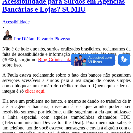
Acessibilidade para Surdos em Agências
Bancárias e Lojas? SUMIU
Acessibilidade
•
Por
Diéfani Favareto Piovezan
Não é de hoje que nós, surdos oralizados brasileiros, reclamamos da
falta de acessibilidade e informação no nosso país. Na terça – feira
(30/08), surgiu no
Blog Crônicas da Surdez
a reclamação da Paula,
sobre isso.
A Paula estava reclamando sobre o fato dos bancos não possuírem
serviçoes acessíveis a surdos para a realização de coisas simples
como bloquear um cartão de crédito roubado. Quem quiser ler na
integra é só
clicar aqui.
Ela teve um problema no banco, e mesmo se dando ao trabalho de ir
até a agência bancária, disseram à ela que aquilo poderia ser
resolvido somente por telefone, então sugeriram a ela que utilizasse
a linha especial, com aqueles trambolhões chamados TDD
(Telecommunication Device for the Deaf). Para quem não sabe, é
um telefone, aonde você escreve mensagens e envia à alguém com o