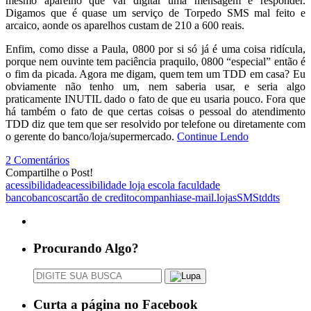
mesmo aparelho que vai digitar uma mensagem e responder.
Digamos que é quase um serviço de Torpedo SMS mal feito e
arcaico, aonde os aparelhos custam de 210 a 600 reais.
Enfim, como disse a Paula, 0800 por si só já é uma coisa ridícula,
porque nem ouvinte tem paciência praquilo, 0800 “especial” então é
o fim da picada. Agora me digam, quem tem um TDD em casa? Eu
obviamente não tenho um, nem saberia usar, e seria algo
praticamente INUTIL dado o fato de que eu usaria pouco. Fora que
há também o fato de que certas coisas o pessoal do atendimento
TDD diz que tem que ser resolvido por telefone ou diretamente com
o gerente do banco/loja/supermercado.
Continue Lendo
2 Comentários
Compartilhe o Post!
acessibilidade
acessibilidade loja escola faculdade
banco
bancos
cartão de credito
companhias
e-mail.
lojas
SMS
tdd
ts
Procurando Algo?
Curta a página no Facebook