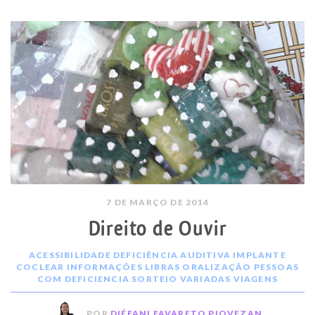
7 DE MARÇO DE 2014
Direito de Ouvir
ACESSIBILIDADE
DEFICIÊNCIA AUDITIVA
IMPLANTE
COCLEAR
INFORMAÇÕES
LIBRAS
ORALIZAÇÃO
PESSOAS
COM DEFICIENCIA
SORTEIO
VARIADAS
VIAGENS
POR
DIÉFANI FAVARETO PIOVEZAN