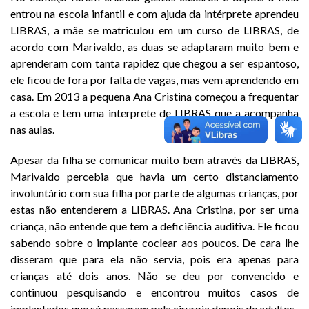
entrou na escola infantil e com ajuda da intérprete aprendeu
LIBRAS, a mãe se matriculou em um curso de LIBRAS, de
acordo com Marivaldo, as duas se adaptaram muito bem e
aprenderam com tanta rapidez que chegou a ser espantoso,
ele ficou de fora por falta de vagas, mas vem aprendendo em
casa. Em 2013 a pequena Ana Cristina começou a frequentar
a escola e tem uma interprete de LIBRAS que a acompanha
nas aulas.
Apesar da filha se comunicar muito bem através da LIBRAS,
Marivaldo percebia que havia um certo distanciamento
involuntário com sua filha por parte de algumas crianças, por
estas não entenderem a LIBRAS. Ana Cristina, por ser uma
criança, não entende que tem a deficiência auditiva. Ele ficou
sabendo sobre o implante coclear aos poucos. De cara lhe
disseram que para ela não servia, pois era apenas para
crianças até dois anos. Não se deu por convencido e
continuou pesquisando e encontrou muitos casos de
implantados que só passaram pela cirurgia depois de adultos.