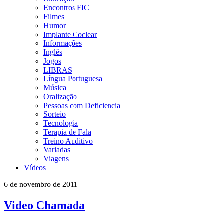
Encontros FIC
Filmes
Humor
Implante Coclear
Informações
Inglês
Jogos
LIBRAS
Língua Portuguesa
Música
Oralização
Pessoas com Deficiencia
Sorteio
Tecnologia
Terapia de Fala
Treino Auditivo
Variadas
Viagens
Vídeos
6 de novembro de 2011
Video Chamada