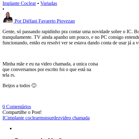
Implante Coclear
•
Variadas
•
Por
Diéfani Favareto Piovezan
Gente, só passando rapidinho pra contar uma novidade sobre o IC. Bo
tranquilamente. TV ainda apanho um pouco, e no PC consigo entende
funcionando, então eu resolvi ver se estava dando conta de usar já 
Minha mãe e eu na video chamada, a unica coisa
que conversamos por escrito foi o que está na
tela rs.
Beijos a todos 🙂
0 Comentários
Compartilhe o Post!
IC
implante coclear
msn
surdez
video chamada