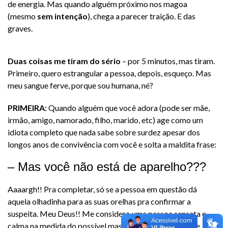
de energia. Mas quando alguém próximo nos magoa
(mesmo
sem intenção
), chega a parecer traição. E das
graves.
Duas coisas me tiram do sério
– por 5 minutos, mas tiram.
Primeiro, quero estrangular a pessoa, depois, esqueço. Mas
meu sangue ferve, porque sou humana, né?
PRIMEIRA:
Quando alguém que você adora (pode ser mãe,
irmão, amigo, namorado, filho, marido, etc) age como um
idiota completo que nada sabe sobre surdez apesar dos
longos anos de convivência com você e solta a maldita frase:
– Mas você não está de aparelho???
Aaaargh!! Pra completar, só se a pessoa em questão dá
aquela olhadinha para as suas orelhas pra confirmar a
suspeita. Meu Deus!! Me considero uma pessoa sensata e
calma na medida do possível mas, quando isso acontece,