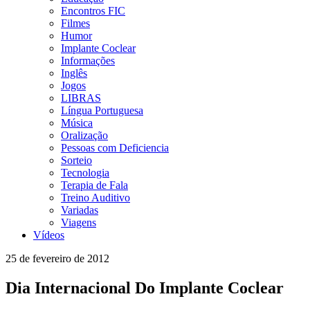
Encontros FIC
Filmes
Humor
Implante Coclear
Informações
Inglês
Jogos
LIBRAS
Língua Portuguesa
Música
Oralização
Pessoas com Deficiencia
Sorteio
Tecnologia
Terapia de Fala
Treino Auditivo
Variadas
Viagens
Vídeos
25 de fevereiro de 2012
Dia Internacional Do Implante Coclear