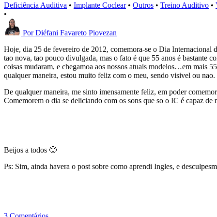
Deficiência Auditiva
•
Implante Coclear
•
Outros
•
Treino Auditivo
•
•
Por
Diéfani Favareto Piovezan
Hoje, dia 25 de fevereiro de 2012, comemora-se o Dia Internacional do
tao nova, tao pouco divulgada, mas o fato é que 55 anos é bastante c
coisas mudaram, e chegamoa aos nossos atuais modelos…em mais 55 an
qualquer maneira, estou muito feliz com o meu, sendo visivel ou nao.
De qualquer maneira, me sinto imensamente feliz, em poder comemorar
Comemorem o dia se deliciando com os sons que so o IC é capaz de n
Beijos a todos 🙂
Ps: Sim, ainda havera o post sobre como aprendi Ingles, e desculpesm p
3 Comentários