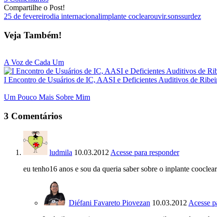
Compartilhe o Post!
25 de fevereiro
dia internacional
implante coclear
ouvir.
sons
surdez
Veja Também!
A Voz de Cada Um
I Encontro de Usuários de IC, AASI e Deficientes Auditivos de Ribei
Um Pouco Mais Sobre Mim
3 Comentários
ludmila
10.03.2012
Acesse para responder
eu tenho16 anos e sou da queria saber sobre o inplante cooclear
Diéfani Favareto Piovezan
10.03.2012
Acesse p