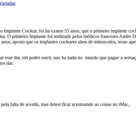
Variadas
 Implante Coclear, foi ha exatos 55 anos, que o primeiro implante cocle
oisa. O primeiro Implante foi realizado pelos médicos franceses Andre D
os, aposto que os implantes cocleares alem de minusculos, terao apen
 esse dia, em poder ouvir, nao ha nada no mundo que pague a sensaçao 
os dar.
ela falta de acentls, mas detest ficar acentuando as coisas no iMac,