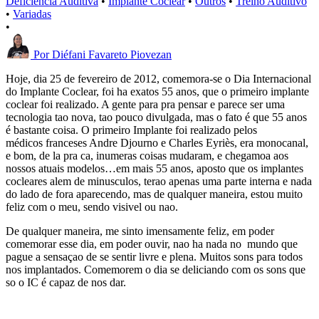
Deficiência Auditiva
•
Implante Coclear
•
Outros
•
Treino Auditivo
•
Variadas
•
Por
Diéfani Favareto Piovezan
Hoje, dia 25 de fevereiro de 2012, comemora-se o Dia Internacional
do Implante Coclear, foi ha exatos 55 anos, que o primeiro implante
coclear foi realizado. A gente para pra pensar e parece ser uma
tecnologia tao nova, tao pouco divulgada, mas o fato é que 55 anos
é bastante coisa. O primeiro Implante foi realizado pelos
médicos franceses Andre Djourno e Charles Eyriès, era monocanal,
e bom, de la pra ca, inumeras coisas mudaram, e chegamoa aos
nossos atuais modelos…em mais 55 anos, aposto que os implantes
cocleares alem de minusculos, terao apenas uma parte interna e nada
do lado de fora aparecendo, mas de qualquer maneira, estou muito
feliz com o meu, sendo visivel ou nao.
De qualquer maneira, me sinto imensamente feliz, em poder
comemorar esse dia, em poder ouvir, nao ha nada no mundo que
pague a sensaçao de se sentir livre e plena. Muitos sons para todos
nos implantados. Comemorem o dia se deliciando com os sons que
so o IC é capaz de nos dar.