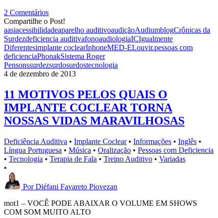
2 Comentários
Compartilhe o Post!
aasi
acessibilidade
aparelho auditivo
audição
Audium
blog
Crônicas da
Surdez
deficiencia auditiva
fonoaudiologia
IC
Igualmente
Diferentes
implante coclear
Iphone
MED-EL
ouvir.
pessoas com
deficiencia
Phonak
Sistema Roger
Pen
sons
surdez
surdo
surdos
tecnologia
4 de dezembro de 2013
11 MOTIVOS PELOS QUAIS O
IMPLANTE COCLEAR TORNA
NOSSAS VIDAS MARAVILHOSAS
Deficiência Auditiva
•
Implante Coclear
•
Informações
•
Inglês
•
Língua Portuguesa
•
Música
•
Oralização
•
Pessoas com Deficiencia
•
Tecnologia
•
Terapia de Fala
•
Treino Auditivo
•
Variadas
•
Por
Diéfani Favareto Piovezan
mot1 – VOCÊ PODE ABAIXAR O VOLUME EM SHOWS
COM SOM MUITO ALTO