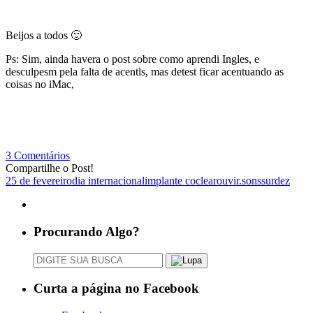
Beijos a todos 🙂
Ps: Sim, ainda havera o post sobre como aprendi Ingles, e
desculpesm pela falta de acentls, mas detest ficar acentuando as
coisas no iMac,
3 Comentários
Compartilhe o Post!
25 de fevereiro
dia internacional
implante coclear
ouvir.
sons
surdez
Procurando Algo?
Curta a página no Facebook