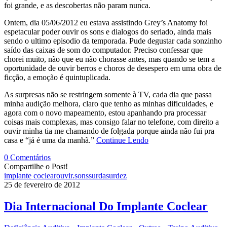
foi grande, e as descobertas não param nunca.
Ontem, dia 05/06/2012 eu estava assistindo Grey’s Anatomy foi
espetacular poder ouvir os sons e dialogos do seriado, ainda mais
sendo o ultimo episodio da temporada. Pude degustar cada sonzinho
saído das caixas de som do computador. Preciso confessar que
chorei muito, não que eu não chorasse antes, mas quando se tem a
oportunidade de ouvir berros e choros de desespero em uma obra de
ficção, a emoção é quintuplicada.
As surpresas não se restringem somente à TV, cada dia que passa
minha audição melhora, claro que tenho as minhas dificuldades, e
agora com o novo mapeamento, estou apanhando pra processar
coisas mais complexas, mas consigo falar no telefone, com direito a
ouvir minha tia me chamando de folgada porque ainda não fui pra
casa e “já é uma da manhã.”
Continue Lendo
0 Comentários
Compartilhe o Post!
implante coclear
ouvir.
sons
surda
surdez
25 de fevereiro de 2012
Dia Internacional Do Implante Coclear