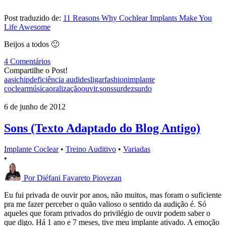
Post traduzido de:
11 Reasons Why Cochlear Implants Make You
Life Awesome
Beijos a todos 🙂
4 Comentários
Compartilhe o Post!
aasi
chip
deficiência audi
desligar
fashion
implante
coclear
música
oralização
ouvir.
sons
surdez
surdo
6 de junho de 2012
Sons (Texto Adaptado do Blog Antigo)
Implante Coclear
•
Treino Auditivo
•
Variadas
•
Por
Diéfani Favareto Piovezan
Eu fui privada de ouvir por anos, não muitos, mas foram o suficiente
pra me fazer perceber o quão valioso o sentido da audição é. Só
aqueles que foram privados do privilégio de ouvir podem saber o
que digo. Há 1 ano e 7 meses, tive meu implante ativado. A emoção