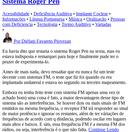
Sistema Roger Pen
Acessibilidade
•
Deficiência Auditiva
•
Implante Coclear
•
Informações
•
Língua Portuguesa
•
Música
•
Oralização
•
Pessoas
com Deficiencia
•
Tecnologia
•
Treino Auditivo
•
Variadas
•
Por
Diéfani Favareto Piovezan
Eu havia dito que testaria o sistema Roger Pen na sexta, mas eu
estava indisposta e remarquei para hoje e finalmente pude ter o
prazer de experimenta-lo.
Antes de mais nada, devo ressaltar que eu nunca fiz um teste
decente com sistemas FM, o teste que fiz foi quando eu era
implantada unilateral e estava no segundo ou terceiro mapeamento.
Embora eu tenha feito teste com sistema FM apenas uma vez (e
achado bom) uma coisa é fato, a maior desvantagem desse tipo de
sistema são as interferências. Se houver dois ou mais sinais de FM
emitidos na mesma frequência, o receptor FM irá responder ao sinal
de maior protência e ignorar os restantes, além de ter váriações de
frequências de acordo com q distância, podendo oscilar em lugares
mais altos e baixos. E sim, essa frequência FM é a mesma FM dos
rádios, ou seja, interferência é o que não falta.
Continue Lendo