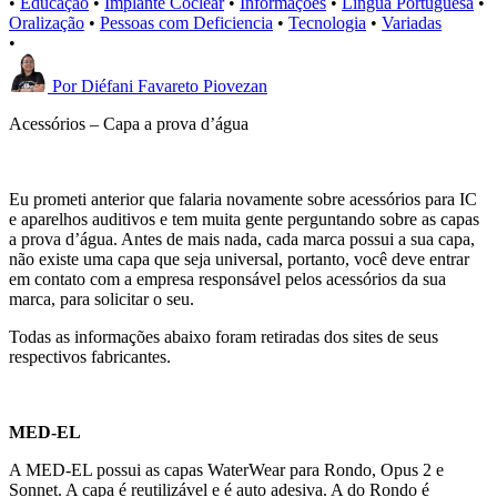
•
Educação
•
Implante Coclear
•
Informações
•
Língua Portuguesa
•
Oralização
•
Pessoas com Deficiencia
•
Tecnologia
•
Variadas
•
Por
Diéfani Favareto Piovezan
Acessórios – Capa a prova d’água
Eu prometi anterior que falaria novamente sobre acessórios para IC
e aparelhos auditivos e tem muita gente perguntando sobre as capas
a prova d’água. Antes de mais nada, cada marca possui a sua capa,
não existe uma capa que seja universal, portanto, você deve entrar
em contato com a empresa responsável pelos acessórios da sua
marca, para solicitar o seu.
Todas as informações abaixo foram retiradas dos sites de seus
respectivos fabricantes.
MED-EL
A MED-EL possui as capas WaterWear para Rondo, Opus 2 e
Sonnet. A capa é reutilizável e é auto adesiva. A do Rondo é