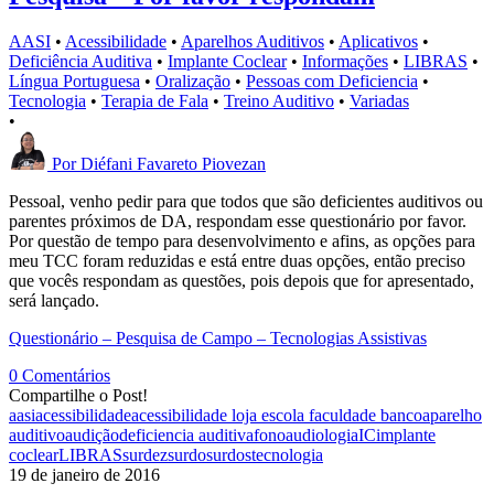
AASI
•
Acessibilidade
•
Aparelhos Auditivos
•
Aplicativos
•
Deficiência Auditiva
•
Implante Coclear
•
Informações
•
LIBRAS
•
Língua Portuguesa
•
Oralização
•
Pessoas com Deficiencia
•
Tecnologia
•
Terapia de Fala
•
Treino Auditivo
•
Variadas
•
Por
Diéfani Favareto Piovezan
Pessoal, venho pedir para que todos que são deficientes auditivos ou
parentes próximos de DA, respondam esse questionário por favor.
Por questão de tempo para desenvolvimento e afins, as opções para
meu TCC foram reduzidas e está entre duas opções, então preciso
que vocês respondam as questões, pois depois que for apresentado,
será lançado.
Questionário – Pesquisa de Campo – Tecnologias Assistivas
0 Comentários
Compartilhe o Post!
aasi
acessibilidade
acessibilidade loja escola faculdade banco
aparelho
auditivo
audição
deficiencia auditiva
fonoaudiologia
IC
implante
coclear
LIBRAS
surdez
surdo
surdos
tecnologia
19 de janeiro de 2016