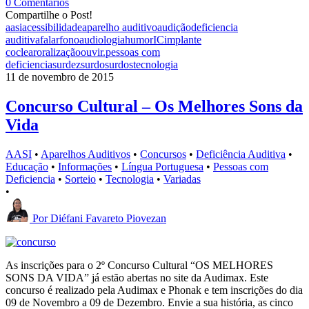
0 Comentários
Compartilhe o Post!
aasi
acessibilidade
aparelho auditivo
audição
deficiencia
auditiva
falar
fonoaudiologia
humor
IC
implante
coclear
oralização
ouvir.
pessoas com
deficiencia
surdez
surdo
surdos
tecnologia
11 de novembro de 2015
Concurso Cultural – Os Melhores Sons da
Vida
AASI
•
Aparelhos Auditivos
•
Concursos
•
Deficiência Auditiva
•
Educação
•
Informações
•
Língua Portuguesa
•
Pessoas com
Deficiencia
•
Sorteio
•
Tecnologia
•
Variadas
•
Por
Diéfani Favareto Piovezan
As inscrições para o 2º Concurso Cultural “OS MELHORES
SONS DA VIDA” já estão abertas no site da Audimax. Este
concurso é realizado pela Audimax e Phonak e tem inscrições do dia
09 de Novembro a 09 de Dezembro. Envie a sua história, as cinco