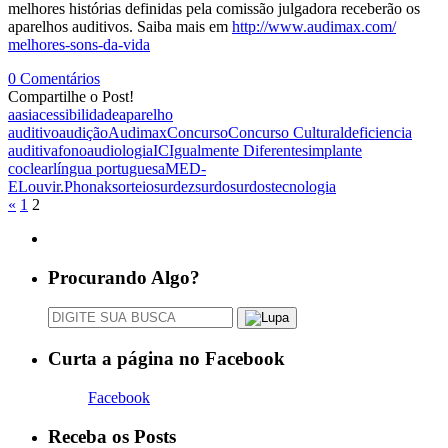
melhores histórias definidas pela comissão julgadora receberão os
aparelhos auditivos. Saiba mais em
http://www.audimax.com/
melhores-sons-da-vida
0 Comentários
Compartilhe o Post!
aasi
acessibilidade
aparelho
auditivo
audição
Audimax
Concurso
Concurso Cultural
deficiencia
auditiva
fonoaudiologia
IC
Igualmente Diferentes
implante
coclear
língua portuguesa
MED-
EL
ouvir.
Phonak
sorteio
surdez
surdo
surdos
tecnologia
«
1
2
Procurando Algo?
Curta a página no Facebook
Facebook
Receba os Posts