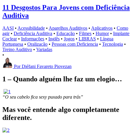
11 Desgostos Para Jovens com Deficiência
Auditiva
AASI
•
Acessibilidade
•
Aparelhos Auditivos
•
Aplicativos
•
Como
agir
•
Deficiência Auditiva
•
Educação
•
Filmes
•
Humor
•
Implante
Coclear
•
Informações
•
Inglês
•
Jogos
•
LIBRAS
•
Língua
Portuguesa
•
Oralização
•
Pessoas com Deficiencia
•
Tecnologia
•
Treino Auditivo
•
Variadas
•
Por
Diéfani Favareto Piovezan
1 – Quando alguém lhe faz um elogio…
“O seu cabelo fica sexy puxado para trás”
Mas você entende algo completamente
diferente.