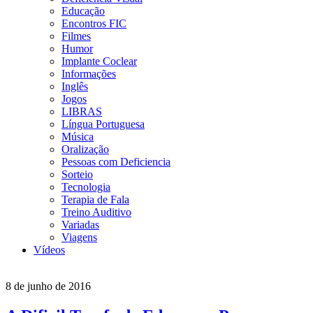
Educação
Encontros FIC
Filmes
Humor
Implante Coclear
Informações
Inglês
Jogos
LIBRAS
Língua Portuguesa
Música
Oralização
Pessoas com Deficiencia
Sorteio
Tecnologia
Terapia de Fala
Treino Auditivo
Variadas
Viagens
Vídeos
8 de junho de 2016