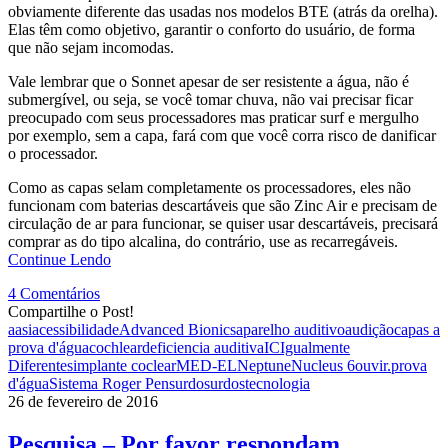
obviamente diferente das usadas nos modelos BTE (atrás da orelha).
Elas têm como objetivo, garantir o conforto do usuário, de forma
que não sejam incomodas.
Vale lembrar que o Sonnet apesar de ser resistente a água, não é
submergível, ou seja, se você tomar chuva, não vai precisar ficar
preocupado com seus processadores mas praticar surf e mergulho
por exemplo, sem a capa, fará com que você corra risco de danificar
o processador.
Como as capas selam completamente os processadores, eles não
funcionam com baterias descartáveis que são Zinc Air e precisam de
circulação de ar para funcionar, se quiser usar descartáveis, precisará
comprar as do tipo alcalina, do contrário, use as recarregáveis.
Continue Lendo
4 Comentários
Compartilhe o Post!
aasi
acessibilidade
Advanced Bionics
aparelho auditivo
audição
capas a
prova d'água
cochlear
deficiencia auditiva
IC
Igualmente
Diferentes
implante coclear
MED-EL
Neptune
Nucleus 6
ouvir.
prova
d'água
Sistema Roger Pen
surdo
surdos
tecnologia
26 de fevereiro de 2016
Pesquisa – Por favor respondam