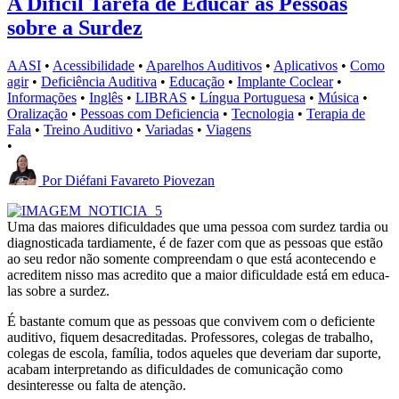
A Dificil Tarefa de Educar as Pessoas
sobre a Surdez
AASI
•
Acessibilidade
•
Aparelhos Auditivos
•
Aplicativos
•
Como
agir
•
Deficiência Auditiva
•
Educação
•
Implante Coclear
•
Informações
•
Inglês
•
LIBRAS
•
Língua Portuguesa
•
Música
•
Oralização
•
Pessoas com Deficiencia
•
Tecnologia
•
Terapia de
Fala
•
Treino Auditivo
•
Variadas
•
Viagens
•
Por
Diéfani Favareto Piovezan
Uma das maiores dificuldades que uma pessoa com surdez tardia ou
diagnosticada tardiamente, é de fazer com que as pessoas que estão
ao seu redor não somente compreendam o que está acontecendo e
acreditem nisso mas acredito que a maior dificuldade está em educa-
las sobre a surdez.
É bastante comum que as pessoas que convivem com o deficiente
auditivo, fiquem desacreditadas. Professores, colegas de trabalho,
colegas de escola, família, todos aqueles que deveriam dar suporte,
acabam interpretando as dificuldades de comunicação como
desinteresse ou falta de atenção.