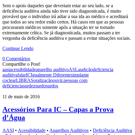
Sem o apoio daqueles que deveriam estar ao seu lado, se a
deficiência auditiva ainda não tiver sido diagnosticada, é muito
provável que o individuo irá adiar a sua ida ao médico e acreditará
que todos ao seu redor estão certos. Há casos em que as pessoas
procuraram médicos somente após a situação ter se tornado
extremamente crítica. Se já diagnosticada, muitos passam a ter
vergonha da deficiência auditiva e passam a evitar situações sociais.
Continue Lendo
0 Comentários
Compartilhe o Post!
aasi
acessibilidade
aparelho auditivo
ASL
audição
deficiencia
auditiva
falar
IC
Igualmente Diferentes
implante
coclear
LIBRAS
oralização
ouvir.
pessoas com
deficiencia
surdez
surdo
surdos
11 de maio de 2016
Acessórios Para IC – Capas a Prova
d’Água
AASI
•
Acessibilidade
•
Aparelhos Auditivos
•
Deficiência Auditiva