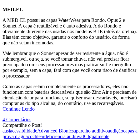
MED-EL
A MED-EL possui as capas WaterWear para Rondo, Opus 2 e
Sonnet. A capa é reutilizável e é auto adesiva. A do Rondo é
obviamente diferente das usadas nos modelos BTE (atrás da orelha).
Elas têm como objetivo, garantir o conforto do usuário, de forma
que não sejam incomodas.
Vale lembrar que o Sonnet apesar de ser resistente a água, não é
submergível, ou seja, se você tomar chuva, não vai precisar ficar
preocupado com seus processadores mas praticar surf e mergulho
por exemplo, sem a capa, fará com que você corra risco de danificar
o processador.
Como as capas selam completamente os processadores, eles não
funcionam com baterias descartáveis que são Zinc Air e precisam de
circulação de ar para funcionar, se quiser usar descartáveis, precisará
comprar as do tipo alcalina, do contrário, use as recarregáveis.
Continue Lendo
4 Comentários
Compartilhe o Post!
aasi
acessibilidade
Advanced Bionics
aparelho auditivo
audição
capas a
prova d'água
cochlear
deficiencia auditiva
IC
Igualmente