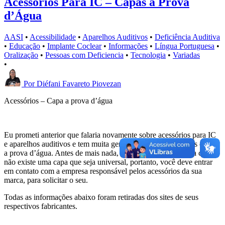
Acessórios Para IC – Capas a Prova
d’Água
AASI
•
Acessibilidade
•
Aparelhos Auditivos
•
Deficiência Auditiva
•
Educação
•
Implante Coclear
•
Informações
•
Língua Portuguesa
•
Oralização
•
Pessoas com Deficiencia
•
Tecnologia
•
Variadas
•
Por
Diéfani Favareto Piovezan
Acessórios – Capa a prova d’água
Eu prometi anterior que falaria novamente sobre acessórios para IC
e aparelhos auditivos e tem muita gente perguntando sobre as capas
a prova d’água. Antes de mais nada, cada marca possui a sua capa,
não existe uma capa que seja universal, portanto, você deve entrar
em contato com a empresa responsável pelos acessórios da sua
marca, para solicitar o seu.
Todas as informações abaixo foram retiradas dos sites de seus
respectivos fabricantes.