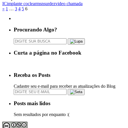
IC
implante coclear
msn
surdez
video chamada
«
1
…
3
4
5
6
Procurando Algo?
Curta a página no Facebook
Receba os Posts
Cadastre seu e-mail para receber as atualizações do Blog
Posts mais lidos
Sem resultados por enquanto :(