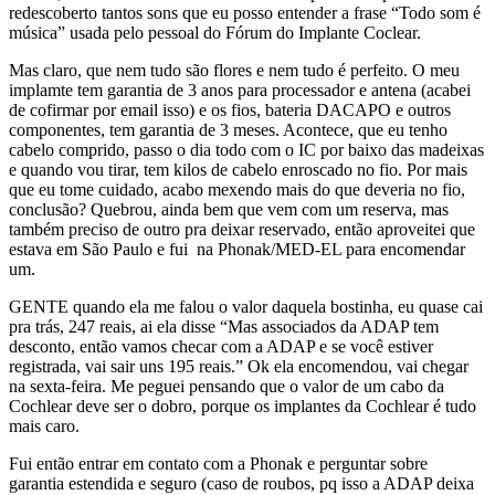
redescoberto tantos sons que eu posso entender a frase “Todo som é
música” usada pelo pessoal do Fórum do Implante Coclear.
Mas claro, que nem tudo são flores e nem tudo é perfeito. O meu
implamte tem garantia de 3 anos para processador e antena (acabei
de cofirmar por email isso) e os fios, bateria DACAPO e outros
componentes, tem garantia de 3 meses. Acontece, que eu tenho
cabelo comprido, passo o dia todo com o IC por baixo das madeixas
e quando vou tirar, tem kilos de cabelo enroscado no fio. Por mais
que eu tome cuidado, acabo mexendo mais do que deveria no fio,
conclusão? Quebrou, ainda bem que vem com um reserva, mas
também preciso de outro pra deixar reservado, então aproveitei que
estava em São Paulo e fui na Phonak/MED-EL para encomendar
um.
GENTE quando ela me falou o valor daquela bostinha, eu quase cai
pra trás, 247 reais, ai ela disse “Mas associados da ADAP tem
desconto, então vamos checar com a ADAP e se você estiver
registrada, vai sair uns 195 reais.” Ok ela encomendou, vai chegar
na sexta-feira. Me peguei pensando que o valor de um cabo da
Cochlear deve ser o dobro, porque os implantes da Cochlear é tudo
mais caro.
Fui então entrar em contato com a Phonak e perguntar sobre
garantia estendida e seguro (caso de roubos, pq isso a ADAP deixa