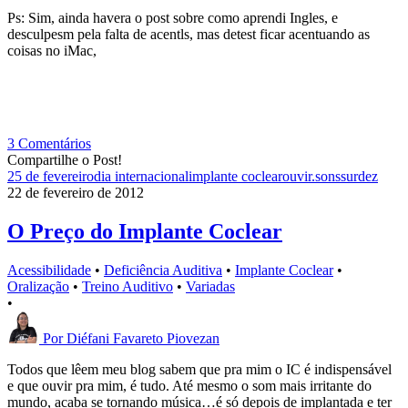
Ps: Sim, ainda havera o post sobre como aprendi Ingles, e
desculpesm pela falta de acentls, mas detest ficar acentuando as
coisas no iMac,
3 Comentários
Compartilhe o Post!
25 de fevereiro
dia internacional
implante coclear
ouvir.
sons
surdez
22 de fevereiro de 2012
O Preço do Implante Coclear
Acessibilidade
•
Deficiência Auditiva
•
Implante Coclear
•
Oralização
•
Treino Auditivo
•
Variadas
•
Por
Diéfani Favareto Piovezan
Todos que lêem meu blog sabem que pra mim o IC é indispensável
e que ouvir pra mim, é tudo. Até mesmo o som mais irritante do
mundo, acaba se tornando música…é só depois de implantada e ter