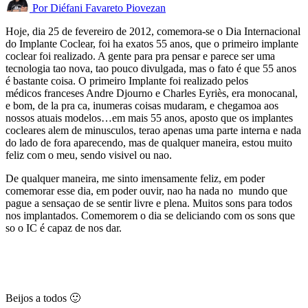
Por
Diéfani Favareto Piovezan
Hoje, dia 25 de fevereiro de 2012, comemora-se o Dia Internacional
do Implante Coclear, foi ha exatos 55 anos, que o primeiro implante
coclear foi realizado. A gente para pra pensar e parece ser uma
tecnologia tao nova, tao pouco divulgada, mas o fato é que 55 anos
é bastante coisa. O primeiro Implante foi realizado pelos
médicos franceses Andre Djourno e Charles Eyriès, era monocanal,
e bom, de la pra ca, inumeras coisas mudaram, e chegamoa aos
nossos atuais modelos…em mais 55 anos, aposto que os implantes
cocleares alem de minusculos, terao apenas uma parte interna e nada
do lado de fora aparecendo, mas de qualquer maneira, estou muito
feliz com o meu, sendo visivel ou nao.
De qualquer maneira, me sinto imensamente feliz, em poder
comemorar esse dia, em poder ouvir, nao ha nada no mundo que
pague a sensaçao de se sentir livre e plena. Muitos sons para todos
nos implantados. Comemorem o dia se deliciando com os sons que
so o IC é capaz de nos dar.
Beijos a todos 🙂