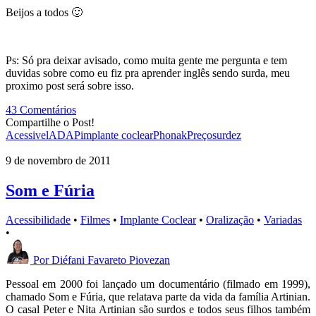
Beijos a todos 🙂
Ps: Só pra deixar avisado, como muita gente me pergunta e tem
duvidas sobre como eu fiz pra aprender inglês sendo surda, meu
proximo post será sobre isso.
43 Comentários
Compartilhe o Post!
Acessivel
ADAP
implante coclear
Phonak
Preço
surdez
9 de novembro de 2011
Som e Fúria
Acessibilidade
•
Filmes
•
Implante Coclear
•
Oralização
•
Variadas
•
Por
Diéfani Favareto Piovezan
Pessoal em 2000 foi lançado um documentário (filmado em 1999),
chamado Som e Fúria, que relatava parte da vida da família Artinian.
O casal Peter e Nita Artinian são surdos e todos seus filhos também