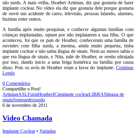
são surds. A mais velha, Heather Artinian, diz que gostaria de fazer
implante coclear. No vídeo ela diz que gostaria dele porque gostaria
de ouvir um acidente de carro, televisão, pessoas falando, alarmes,
buzinas entre outros.
A família após muito pesquisar, e conhecer algumas famílias com
crianças implantadas, optam por não implatarem a sua filha. O que
aconteceu, foi que os pais de Heather, conheceram uma família de
ouvintes com filha surda, a menina, ainda muito pequena, tinha
implante coclear e não sabia língua de sinais. Nem ao menos sabia o
que era língua de sinais, e Nita, mãe de Heather, se sentiu ultrajada
por isso, dando inicio a uma briga homérica na família por causa
disso. Pois os avós de Heather eram a favor do implante.
Continue
Lendo
0 Comentários
Compartilhe o Post!
Artinian
ASL
Furia
Heather
IC
implante coclear
LIBRAS
lingua de
sinais
Som
surdez
surdo
6 de novembro de 2011
Video Chamada
Implante Coclear
•
Variadas