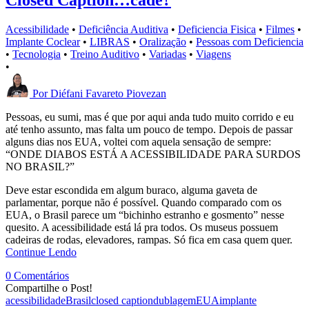
Closed Caption…cadê?
Acessibilidade
•
Deficiência Auditiva
•
Deficiencia Fisica
•
Filmes
•
Implante Coclear
•
LIBRAS
•
Oralização
•
Pessoas com Deficiencia
•
Tecnologia
•
Treino Auditivo
•
Variadas
•
Viagens
•
Por
Diéfani Favareto Piovezan
Pessoas, eu sumi, mas é que por aqui anda tudo muito corrido e eu
até tenho assunto, mas falta um pouco de tempo. Depois de passar
alguns dias nos EUA, voltei com aquela sensação de sempre:
“ONDE DIABOS ESTÁ A ACESSIBILIDADE PARA SURDOS
NO BRASIL?”
Deve estar escondida em algum buraco, alguma gaveta de
parlamentar, porque não é possível. Quando comparado com os
EUA, o Brasil parece um “bichinho estranho e gosmento” nesse
quesito. A acessibilidade está lá pra todos. Os museus possuem
cadeiras de rodas, elevadores, rampas. Só fica em casa quem quer.
Continue Lendo
0 Comentários
Compartilhe o Post!
acessibilidade
Brasil
closed caption
dublagem
EUA
implante