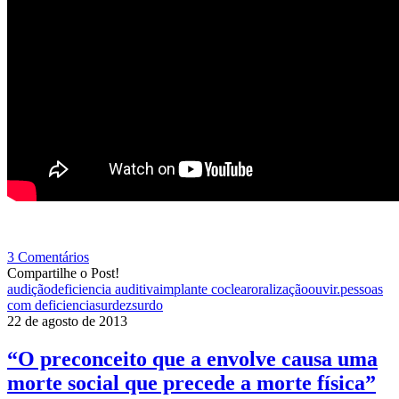
3 Comentários
Compartilhe o Post!
audição
deficiencia auditiva
implante coclear
oralização
ouvir.
pessoas
com deficiencia
surdez
surdo
22 de agosto de 2013
“O preconceito que a envolve causa uma
morte social que precede a morte física”