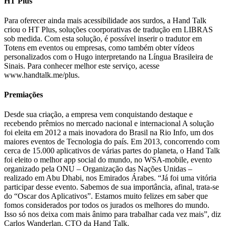
HT Plus
Para oferecer ainda mais acessibilidade aos surdos, a Hand Talk
criou o HT Plus, soluções coorporativas de tradução em LIBRAS
sob medida. Com esta solução, é possível inserir o tradutor em
Totens em eventos ou empresas, como também obter vídeos
personalizados com o Hugo interpretando na Língua Brasileira de
Sinais. Para conhecer melhor este serviço, acesse
www.handtalk.me/plus.
Premiações
Desde sua criação, a empresa vem conquistando destaque e
recebendo prêmios no mercado nacional e internacional A solução
foi eleita em 2012 a mais inovadora do Brasil na Rio Info, um dos
maiores eventos de Tecnologia do país. Em 2013, concorrendo com
cerca de 15.000 aplicativos de várias partes do planeta, o Hand Talk
foi eleito o melhor app social do mundo, no WSA-mobile, evento
organizado pela ONU – Organização das Nações Unidas –
realizado em Abu Dhabi, nos Emirados Árabes. “Já foi uma vitória
participar desse evento. Sabemos de sua importância, afinal, trata-se
do “Oscar dos Aplicativos”. Estamos muito felizes em saber que
fomos considerados por todos os jurados os melhores do mundo.
Isso só nos deixa com mais ânimo para trabalhar cada vez mais”, diz
Carlos Wanderlan, CTO da Hand Talk.