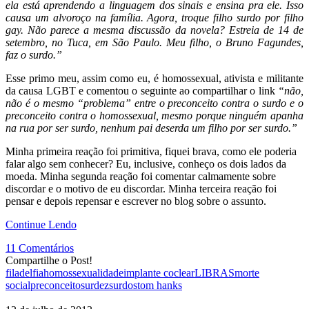
ela está aprendendo a linguagem dos sinais e ensina pra ele. Isso
causa um alvoroço na família. Agora, troque filho surdo por filho
gay. Não parece a mesma discussão da novela? Estreia de 14 de
setembro, no Tuca, em São Paulo. Meu filho, o Bruno Fagundes,
faz o surdo.”
Esse primo meu, assim como eu, é homossexual, ativista e militante
da causa LGBT e comentou o seguinte ao compartilhar o link
“
não,
não é o mesmo “problema” entre o preconceito contra o surdo e o
preconceito contra o homossexual, mesmo porque ninguém apanha
na rua por ser surdo, nenhum pai deserda um filho por ser surdo.”
Minha primeira reação foi primitiva, fiquei brava, como ele poderia
falar algo sem conhecer? Eu, inclusive, conheço os dois lados da
moeda. Minha segunda reação foi comentar calmamente sobre
discordar e o motivo de eu discordar. Minha terceira reação foi
pensar e depois repensar e escrever no blog sobre o assunto.
Continue Lendo
11 Comentários
Compartilhe o Post!
filadelfia
homossexualidade
implante coclear
LIBRAS
morte
social
preconceito
surdez
surdos
tom hanks