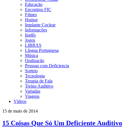
Educação
Encontros FIC
Filmes
Humor
Implante Coclear
Informações
Inglês
Jogos
LIBRAS
Língua Portuguesa
Música
Oralização
Pessoas com Deficiencia
Sorteio
Tecnologia
Terapia de Fala
Treino Auditivo
Variadas
Viagens
Vídeos
15 de maio de 2014
15 Coisas Que Só Um Deficiente Auditivo