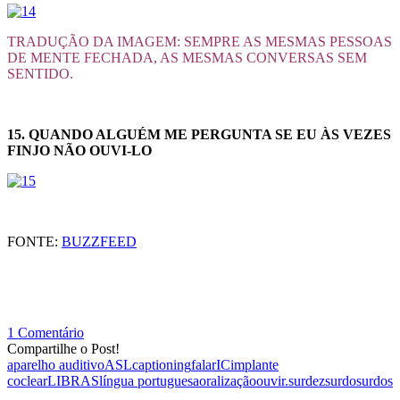
TRADUÇÃO DA IMAGEM: SEMPRE AS MESMAS PESSOAS
DE MENTE FECHADA, AS MESMAS CONVERSAS SEM
SENTIDO.
15. QUANDO ALGUÉM ME PERGUNTA SE EU ÀS VEZES
FINJO NÃO OUVI-LO
FONTE:
BUZZFEED
1 Comentário
Compartilhe o Post!
aparelho auditivo
ASL
captioning
falar
IC
implante
coclear
LIBRAS
língua portuguesa
oralização
ouvir.
surdez
surdo
surdos