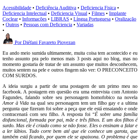
Acessibilidade
•
Deficiência Auditiva
•
Deficiencia Fisica
•
Deficiencia Intelectual
•
Deficiencia Visual
•
Filmes
•
Implante
Coclear
•
Informações
•
LIBRAS
•
Língua Portuguesa
•
Oralização
•
Outros
•
Pessoas com Deficiencia
•
Variadas
•
Por
Diéfani Favareto Piovezan
Eu ando meio sumida ultimamente, muita coisa tem acontecido e eu
tenho assunto pra pelo menos mais 3 posts aqui no blog, mas no
momento gostaria de tratar de um assunto que muitos desconhecem,
muitos sentem na pele e outros fingem não ver: O PRECONCEITO
COM SURDOS.
A ideia surgiu a partir de uma postagem de um primo meu no
facebook. A postagem em questão era uma entrevista com Antonio
Fagundes, falando sobre seu personagem homofobico na novela
Amor à Vida
na qual seu personagem tem um filho gay
e a ultima
pergunta que fizeram foi sobre a peça que ele está ensaiando e onde
contracenará com seu filho. A resposta foi “
É sobre uma família
disfuncional, formada por pai, mãe e três filhos. E um dos filhos é
surdo. Mas ele é criado como se não fosse. Eles o ensinam a falar e
a ler lábios. Tudo corre bem até que ele conhece um garota, que
também está ficando, por quem ele se apaixona. O problema é que