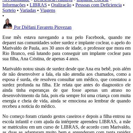
Informações
•
LIBRAS
•
Oralização
•
Pessoas com Deficiencia
•
Sorteio
•
Variadas
•
Viagens
•
Por
Diéfani Favareto Piovezan
Esse mês estava navegando a toa pelo Facebook, quando me
deparei nas comunidades sobre surdez e implante coclear, o apelo do
Marivaldo de Paula, aos 30 anos de idade, o professor que mora em
Rio Branco, está lutando para conseguir um implante coclear para
sua filha, Ana Cristina, de apenas 4 anos.
Marivaldo notou sinais de surdez desde que Ana era bebê, pois além
de não desenvolver a fala, ela não atendia aos chamados, como a
esposa é surda, ele resolveu consultar um médico, que constatou a
surdez profunda na filha. Ele relata que antes do diagnostico ele
ainda tinha esperanças de que fosse apenas um atraso no
desenvolvimento da fala, pois ela sempre foi uma criança com muita
energia e cheia de vida, ainda se emociona ao lembrar de quando
recebeu a noticia do médico.
No começo foram criando gestos caseiros e depois a filha entrou na
escola infantil e com ajuda da intérprete aprendeu LIBRAS, a mãe
se matriculou em um curso de LIBRAS, de acordo com Marivaldo,
as duas se adaptaram muito bem e aprenderam com tanta rapidez