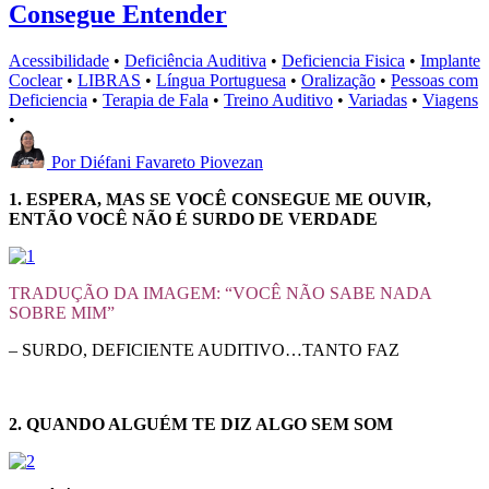
Consegue Entender
Acessibilidade
•
Deficiência Auditiva
•
Deficiencia Fisica
•
Implante
Coclear
•
LIBRAS
•
Língua Portuguesa
•
Oralização
•
Pessoas com
Deficiencia
•
Terapia de Fala
•
Treino Auditivo
•
Variadas
•
Viagens
•
Por
Diéfani Favareto Piovezan
1. ESPERA, MAS SE VOCÊ CONSEGUE ME OUVIR,
ENTÃO VOCÊ NÃO É SURDO DE VERDADE
TRADUÇÃO DA IMAGEM: “VOCÊ NÃO SABE NADA
SOBRE MIM”
– SURDO, DEFICIENTE AUDITIVO…TANTO FAZ
2. QUANDO ALGUÉM TE DIZ ALGO SEM SOM