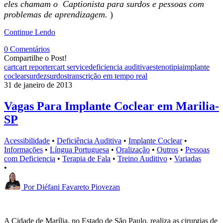
eles chamam o Captionista para surdos e pessoas com
problemas de aprendizagem.
)
Continue Lendo
0 Comentários
Compartilhe o Post!
cart
cart reporter
cart service
deficiencia auditiva
estenotipia
implante
coclear
surdez
surdos
transcrição em tempo real
31 de janeiro de 2013
Vagas Para Implante Coclear em Marilia-
SP
Acessibilidade
•
Deficiência Auditiva
•
Implante Coclear
•
Informações
•
Língua Portuguesa
•
Oralização
•
Outros
•
Pessoas
com Deficiencia
•
Terapia de Fala
•
Treino Auditivo
•
Variadas
•
Por
Diéfani Favareto Piovezan
A Cidade de Marília, no Estado de São Paulo, realiza as cirurgias de