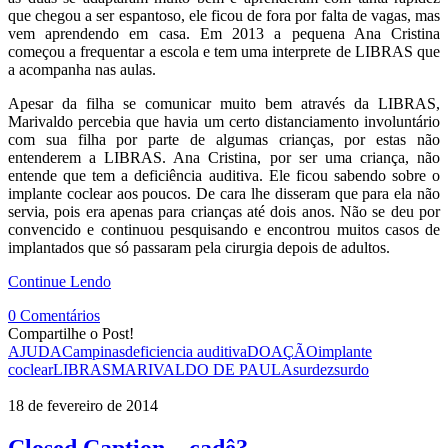
que chegou a ser espantoso, ele ficou de fora por falta de vagas, mas
vem aprendendo em casa. Em 2013 a pequena Ana Cristina
começou a frequentar a escola e tem uma interprete de LIBRAS que
a acompanha nas aulas.
Apesar da filha se comunicar muito bem através da LIBRAS,
Marivaldo percebia que havia um certo distanciamento involuntário
com sua filha por parte de algumas crianças, por estas não
entenderem a LIBRAS. Ana Cristina, por ser uma criança, não
entende que tem a deficiência auditiva. Ele ficou sabendo sobre o
implante coclear aos poucos. De cara lhe disseram que para ela não
servia, pois era apenas para crianças até dois anos. Não se deu por
convencido e continuou pesquisando e encontrou muitos casos de
implantados que só passaram pela cirurgia depois de adultos.
Continue Lendo
0 Comentários
Compartilhe o Post!
AJUDA
Campinas
deficiencia auditiva
DOAÇÃO
implante
coclear
LIBRAS
MARIVALDO DE PAULA
surdez
surdo
18 de fevereiro de 2014