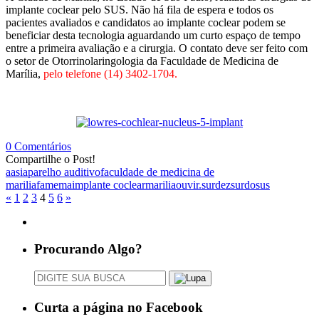
implante coclear pelo SUS. Não há fila de espera e todos os
pacientes avaliados e candidatos ao implante coclear podem se
beneficiar desta tecnologia aguardando um curto espaço de tempo
entre a primeira avaliação e a cirurgia. O contato deve ser feito com
o setor de Otorrinolaringologia da Faculdade de Medicina de
Marília,
pelo telefone (14) 3402-1704.
0 Comentários
Compartilhe o Post!
aasi
aparelho auditivo
faculdade de medicina de
marilia
famema
implante coclear
marilia
ouvir.
surdez
surdo
sus
«
1
2
3
4
5
6
»
Procurando Algo?
Curta a página no Facebook