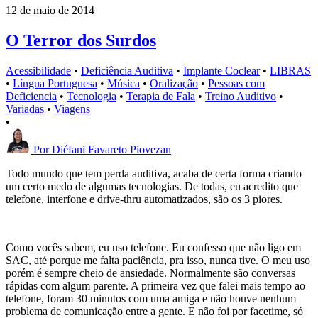
12 de maio de 2014
O Terror dos Surdos
Acessibilidade
•
Deficiência Auditiva
•
Implante Coclear
•
LIBRAS
•
Língua Portuguesa
•
Música
•
Oralização
•
Pessoas com
Deficiencia
•
Tecnologia
•
Terapia de Fala
•
Treino Auditivo
•
Variadas
•
Viagens
•
Por
Diéfani Favareto Piovezan
Todo mundo que tem perda auditiva, acaba de certa forma criando
um certo medo de algumas tecnologias. De todas, eu acredito que
telefone, interfone e drive-thru automatizados, são os 3 piores.
Como vocês sabem, eu uso telefone. Eu confesso que não ligo em
SAC, até porque me falta paciência, pra isso, nunca tive. O meu uso
porém é sempre cheio de ansiedade. Normalmente são conversas
rápidas com algum parente. A primeira vez que falei mais tempo ao
telefone, foram 30 minutos com uma amiga e não houve nenhum
problema de comunicação entre a gente. E não foi por facetime, só