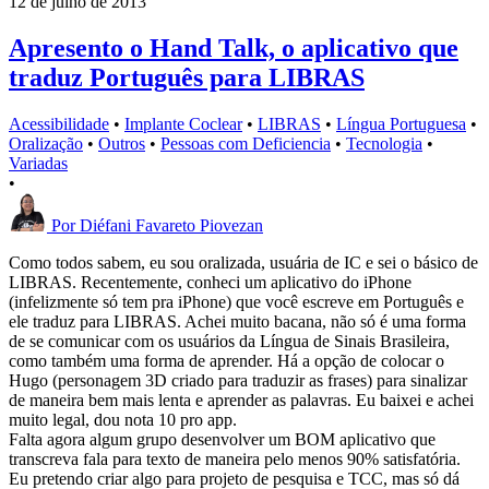
12 de julho de 2013
Apresento o Hand Talk, o aplicativo que
traduz Português para LIBRAS
Acessibilidade
•
Implante Coclear
•
LIBRAS
•
Língua Portuguesa
•
Oralização
•
Outros
•
Pessoas com Deficiencia
•
Tecnologia
•
Variadas
•
Por
Diéfani Favareto Piovezan
Como todos sabem, eu sou oralizada, usuária de IC e sei o básico de
LIBRAS. Recentemente, conheci um aplicativo do iPhone
(infelizmente só tem pra iPhone) que você escreve em Português e
ele traduz para LIBRAS. Achei muito bacana, não só é uma forma
de se comunicar com os usuários da Língua de Sinais Brasileira,
como também uma forma de aprender. Há a opção de colocar o
Hugo (personagem 3D criado para traduzir as frases) para sinalizar
de maneira bem mais lenta e aprender as palavras. Eu baixei e achei
muito legal, dou nota 10 pro app.
Falta agora algum grupo desenvolver um BOM aplicativo que
transcreva fala para texto de maneira pelo menos 90% satisfatória.
Eu pretendo criar algo para projeto de pesquisa e TCC, mas só dá