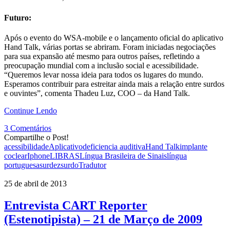
Futuro:
Após o evento do WSA-mobile e o lançamento oficial do aplicativo
Hand Talk, várias portas se abriram. Foram iniciadas negociações
para sua expansão até mesmo para outros países, refletindo a
preocupação mundial com a inclusão social e acessibilidade.
“Queremos levar nossa ideia para todos os lugares do mundo.
Esperamos contribuir para estreitar ainda mais a relação entre surdos
e ouvintes”, comenta Thadeu Luz, COO – da Hand Talk.
Continue Lendo
3 Comentários
Compartilhe o Post!
acessibilidade
Aplicativo
deficiencia auditiva
Hand Talk
implante
coclear
Iphone
LIBRAS
Língua Brasileira de Sinais
língua
portuguesa
surdez
surdo
Tradutor
25 de abril de 2013
Entrevista CART Reporter
(Estenotipista) – 21 de Março de 2009