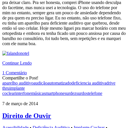
pra deixar claro. Pra ser honesta, comprei iPhone usando desculpa
do facetime, mas nunca usei a tecnologia. O uso do telefone por
mim no entanto, sempre gera um pouco de ansiedade dependendo
de pra quem eu preciso ligar. Eu no entanto, não uso telefone fixo,
eu tinha um aparelho para deficiente auditivo que quebrou, desde
então só uso celular. Hoje mesmo liguei pra marcar horário com meu
ortopedista e embora eu tenha ficado um pouco ansiosa por causa do
barulho no consultório, foi tudo bem, sem repetições e eu marquei
com ele numa boa.
Continue Lendo
1 Comentário
Compartilhe o Post!
aparelho auditivo
audição
automatizado
deficiencia auditiva
drive
thru
implante
coclear
interfone
música
smartphone
surdez
surdos
telefone
7 de março de 2014
Direito de Ouvir
Acessibilidade
•
Deficiência Auditiva
•
Implante Coclear
•