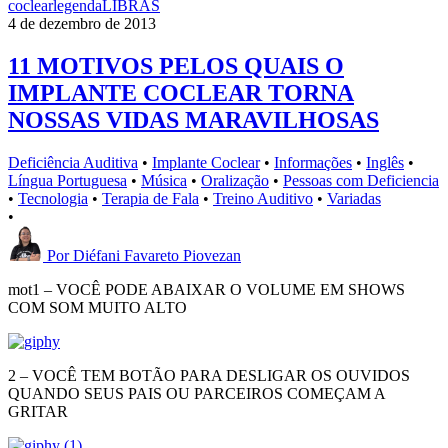
coclear
legenda
LIBRAS
4 de dezembro de 2013
11 MOTIVOS PELOS QUAIS O
IMPLANTE COCLEAR TORNA
NOSSAS VIDAS MARAVILHOSAS
Deficiência Auditiva
•
Implante Coclear
•
Informações
•
Inglês
•
Língua Portuguesa
•
Música
•
Oralização
•
Pessoas com Deficiencia
•
Tecnologia
•
Terapia de Fala
•
Treino Auditivo
•
Variadas
•
Por
Diéfani Favareto Piovezan
mot1 – VOCÊ PODE ABAIXAR O VOLUME EM SHOWS
COM SOM MUITO ALTO
2 – VOCÊ TEM BOTÃO PARA DESLIGAR OS OUVIDOS
QUANDO SEUS PAIS OU PARCEIROS COMEÇAM A
GRITAR