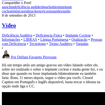
Compartilhe o Post!
aasi
chip
deficiência audi
desligar
fashion
implante
coclear
música
oralização
ouvir.
sons
surdez
surdo
8 de setembro de 2013
Vídeo
Deficiência Auditiva
•
Deficiencia Fisica
•
Implante Coclear
•
Informações
•
LIBRAS
•
Língua Portuguesa
•
Oralização
•
Pessoas
com Deficiencia
•
Tecnologia
•
Treino Auditivo
•
Variadas
•
Por
Diéfani Favareto Piovezan
Há um tempo atrás um amigo gravou um vídeo falando sobre ele,
sobre ser oralizado e sobre o implante coclear e muita gente fez, e eu
disse que quando eu fosse implantada bilateralmente eu também
faria. Bom, 11 meses depois, segue o vídeo pra vocês. Closed
Caption em Português e Inglês disponível, basta trocar o idioma na
opção onde liga o CC.