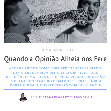
2 DE MARÇO DE 2018
Quando a Opinião Alheia nos Fere
ACESSIBILIDADE
COMO AGIR
DEFICIÊNCIA AUDITIVA
DEFICIENCIA FISICA
DEFICIENCIA INTELECTUAL
DEFICIÊNCIA MOTORA
DEFICIENCIA VISUAL
EDUCAÇÃO
IMPLANTE COCLEAR
INFORMAÇÕES
LIBRAS
LÍNGUA
PORTUGUESA
OUTROS
PESSOAS COM DEFICIENCIA
POR
DIÉFANI FAVARETO PIOVEZAN