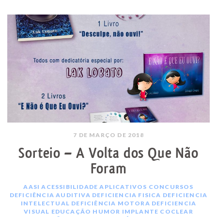
7 DE MARÇO DE 2018
Sorteio – A Volta dos Que Não
Foram
AASI
ACESSIBILIDADE
APLICATIVOS
CONCURSOS
DEFICIÊNCIA AUDITIVA
DEFICIENCIA FISICA
DEFICIENCIA
INTELECTUAL
DEFICIÊNCIA MOTORA
DEFICIENCIA
VISUAL
EDUCAÇÃO
HUMOR
IMPLANTE COCLEAR