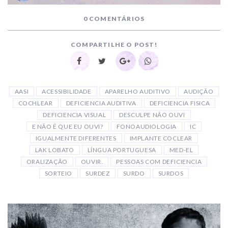
0 COMENTÁRIOS
COMPARTILHE O POST!
AASI
ACESSIBILIDADE
APARELHO AUDITIVO
AUDIÇÃO
COCHLEAR
DEFICIENCIA AUDITIVA
DEFICIENCIA FISICA
DEFICIENCIA VISUAL
DESCULPE NÃO OUVI
E NÃO É QUE EU OUVI?
FONOAUDIOLOGIA
IC
IGUALMENTE DIFERENTES
IMPLANTE COCLEAR
LAK LOBATO
LÍNGUA PORTUGUESA
MED-EL
ORALIZAÇÃO
OUVIR.
PESSOAS COM DEFICIENCIA
SORTEIO
SURDEZ
SURDO
SURDOS