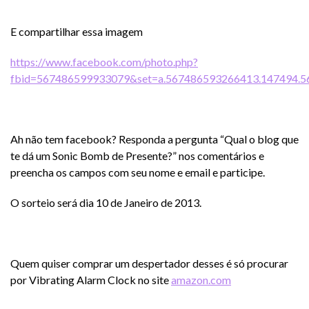
E compartilhar essa imagem
https://www.facebook.com/photo.php?
fbid=567486599933079&set=a.567486593266413.147494.5
Ah não tem facebook? Responda a pergunta “Qual o blog que
te dá um Sonic Bomb de Presente?” nos comentários e
preencha os campos com seu nome e email e participe.
O sorteio será dia 10 de Janeiro de 2013.
Quem quiser comprar um despertador desses é só procurar
por Vibrating Alarm Clock no site
amazon.com