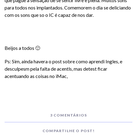
que pague a sensaçao de se sentir livre e plena. Muitos sons
para todos nos implantados. Comemorem o dia se deliciando
com os sons que so o IC é capaz de nos dar.
Beijos a todos 🙂
Ps: Sim, ainda havera o post sobre como aprendi Ingles, e
desculpesm pela falta de acentls, mas detest ficar
acentuando as coisas no iMac,
3 COMENTÁRIOS
COMPARTILHE O POST!