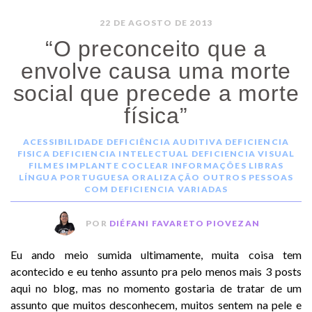
22 DE AGOSTO DE 2013
“O preconceito que a
envolve causa uma morte
social que precede a morte
física”
ACESSIBILIDADE
DEFICIÊNCIA AUDITIVA
DEFICIENCIA
FISICA
DEFICIENCIA INTELECTUAL
DEFICIENCIA VISUAL
FILMES
IMPLANTE COCLEAR
INFORMAÇÕES
LIBRAS
LÍNGUA PORTUGUESA
ORALIZAÇÃO
OUTROS
PESSOAS
COM DEFICIENCIA
VARIADAS
POR
DIÉFANI FAVARETO PIOVEZAN
Eu ando meio sumida ultimamente, muita coisa tem
acontecido e eu tenho assunto pra pelo menos mais 3 posts
aqui no blog, mas no momento gostaria de tratar de um
assunto que muitos desconhecem, muitos sentem na pele e