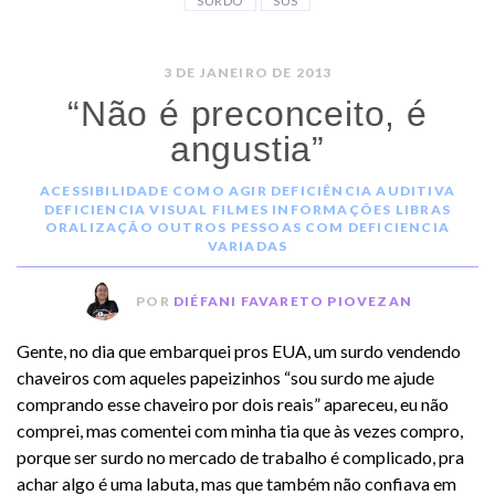
SURDO
SUS
3 DE JANEIRO DE 2013
“Não é preconceito, é
angustia”
ACESSIBILIDADE
COMO AGIR
DEFICIÊNCIA AUDITIVA
DEFICIENCIA VISUAL
FILMES
INFORMAÇÕES
LIBRAS
ORALIZAÇÃO
OUTROS
PESSOAS COM DEFICIENCIA
VARIADAS
POR
DIÉFANI FAVARETO PIOVEZAN
Gente, no dia que embarquei pros EUA, um surdo vendendo
chaveiros com aqueles papeizinhos “sou surdo me ajude
comprando esse chaveiro por dois reais” apareceu, eu não
comprei, mas comentei com minha tia que às vezes compro,
porque ser surdo no mercado de trabalho é complicado, pra
achar algo é uma labuta, mas que também não confiava em