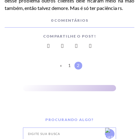
desse problema outros clientes dele ficaram meio na mão
também, então talvez demore. Mas é só ter paciência rs.
0 COMENTÁRIOS
COMPARTILHE O POST!
«
1
2
PROCURANDO ALGO?