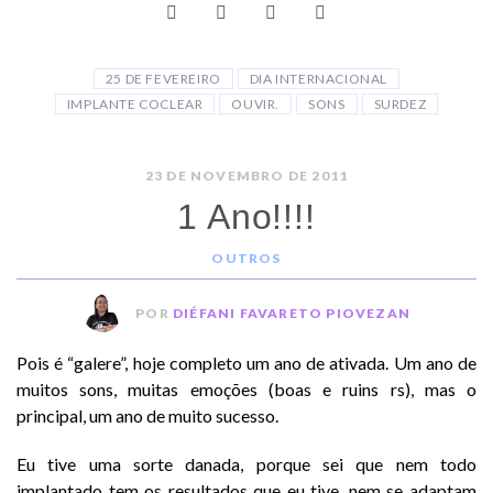
25 DE FEVEREIRO
DIA INTERNACIONAL
IMPLANTE COCLEAR
OUVIR.
SONS
SURDEZ
23 DE NOVEMBRO DE 2011
1 Ano!!!!
OUTROS
POR
DIÉFANI FAVARETO PIOVEZAN
Pois é “galere”, hoje completo um ano de ativada. Um ano de
muitos sons, muitas emoções (boas e ruins rs), mas o
principal, um ano de muito sucesso.
Eu tive uma sorte danada, porque sei que nem todo
implantado tem os resultados que eu tive, nem se adaptam