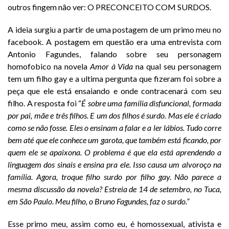
outros fingem não ver: O PRECONCEITO COM SURDOS.
A ideia surgiu a partir de uma postagem de um primo meu no
facebook. A postagem em questão era uma entrevista com
Antonio Fagundes, falando sobre seu personagem
homofobico na novela
Amor à Vida
na qual seu personagem
tem um filho gay
e a ultima pergunta que fizeram foi sobre a
peça que ele está ensaiando e onde contracenará com seu
filho. A resposta foi “
É sobre uma família disfuncional, formada
por pai, mãe e três filhos. E um dos filhos é surdo. Mas ele é criado
como se não fosse. Eles o ensinam a falar e a ler lábios. Tudo corre
bem até que ele conhece um garota, que também está ficando, por
quem ele se apaixona. O problema é que ela está aprendendo a
linguagem dos sinais e ensina pra ele. Isso causa um alvoroço na
família. Agora, troque filho surdo por filho gay. Não parece a
mesma discussão da novela? Estreia de 14 de setembro, no Tuca,
em São Paulo. Meu filho, o Bruno Fagundes, faz o surdo.”
Esse primo meu, assim como eu, é homossexual, ativista e