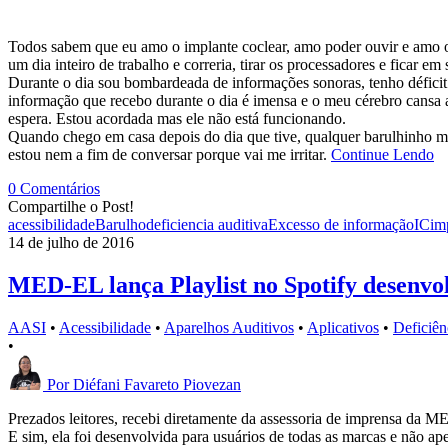
Todos sabem que eu amo o implante coclear, amo poder ouvir e amo o
um dia inteiro de trabalho e correria, tirar os processadores e ficar em 
Durante o dia sou bombardeada de informações sonoras, tenho déficit 
informação que recebo durante o dia é imensa e o meu cérebro cansa a
espera. Estou acordada mas ele não está funcionando.
Quando chego em casa depois do dia que tive, qualquer barulhinho me i
estou nem a fim de conversar porque vai me irritar.
Continue Lendo
0 Comentários
Compartilhe o Post!
acessibilidade
Barulho
deficiencia auditiva
Excesso de informação
IC
im
14 de julho de 2016
MED-EL lança Playlist no Spotify desenvol
AASI
•
Acessibilidade
•
Aparelhos Auditivos
•
Aplicativos
•
Deficiên
•
Por
Diéfani Favareto Piovezan
Prezados leitores, recebi diretamente da assessoria de imprensa da M
E sim, ela foi desenvolvida para usuários de todas as marcas e não a