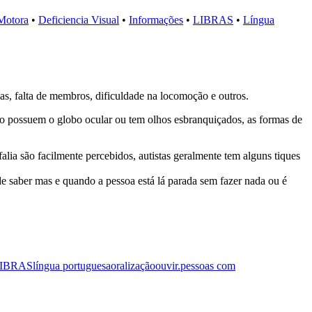
 Motora
•
Deficiencia Visual
•
Informações
•
LIBRAS
•
Língua
las, falta de membros, dificuldade na locomoção e outros.
 não possuem o globo ocular ou tem olhos esbranquiçados, as formas de
lia são facilmente percebidos, autistas geralmente tem alguns tiques
e saber mas e quando a pessoa está lá parada sem fazer nada ou é
IBRAS
língua portuguesa
oralização
ouvir.
pessoas com