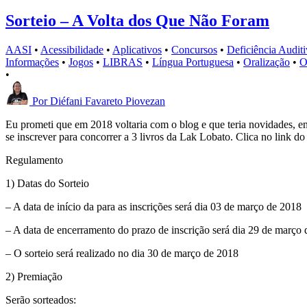
Sorteio – A Volta dos Que Não Foram
AASI
•
Acessibilidade
•
Aplicativos
•
Concursos
•
Deficiência Auditi
Informações
•
Jogos
•
LIBRAS
•
Língua Portuguesa
•
Oralização
•
O
•
Por
Diéfani Favareto Piovezan
Eu prometi que em 2018 voltaria com o blog e que teria novidades, e
se inscrever para concorrer a 3 livros da Lak Lobato. Clica no link do
Regulamento
1) Datas do Sorteio
– A data de início da para as inscrições será dia 03 de março de 2018
– A data de encerramento do prazo de inscrição será dia 29 de março
– O sorteio será realizado no dia 30 de março de 2018
2) Premiação
Serão sorteados: