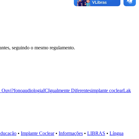
cipantes, seguindo o mesmo regulamento.
 Ouvi?
fonoaudiologia
IC
Igualmente Diferentes
implante coclear
Lak
ducação
•
Implante Coclear
•
Informações
•
LIBRAS
•
Língua