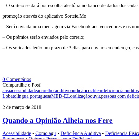
– O sorteio se dará por escolha aleatória no banco de dados dos cadas
promoção através do aplicativo Sorteie.Me
– Será enviada uma mensagem via Facebook aos vencedores e os nom
– Os prêmios serão enviados pelo correio;
– Os sorteados terão um prazo de 3 dias para enviar seu endereço, cas
0 Comentários
Compartilhe o Post!
aasi
acessibilidade
aparelho auditivo
audição
cochlear
deficiencia auditiv
Lobato
língua portuguesa
MED-EL
oralização
ouvir.
pessoas com defici
2 de março de 2018
Quando a Opinião Alheia nos Fere
Acessibilidade
•
Como agir
•
Deficiência Auditiva
•
Deficiencia Fisic
Portuguesa
•
Outros
•
Pessoas com Deficiencia