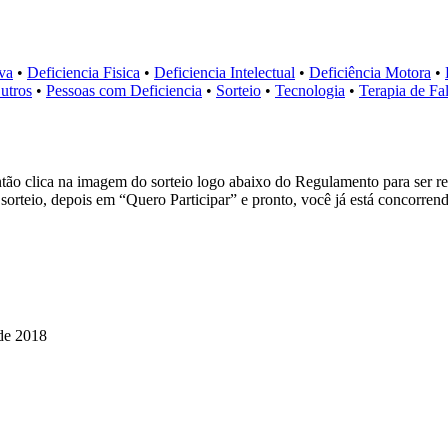
va
•
Deficiencia Fisica
•
Deficiencia Intelectual
•
Deficiência Motora
•
utros
•
Pessoas com Deficiencia
•
Sorteio
•
Tecnologia
•
Terapia de Fa
ntão clica na imagem do sorteio logo abaixo do Regulamento para ser r
 sorteio, depois em “Quero Participar” e pronto, você já está concorren
 de 2018