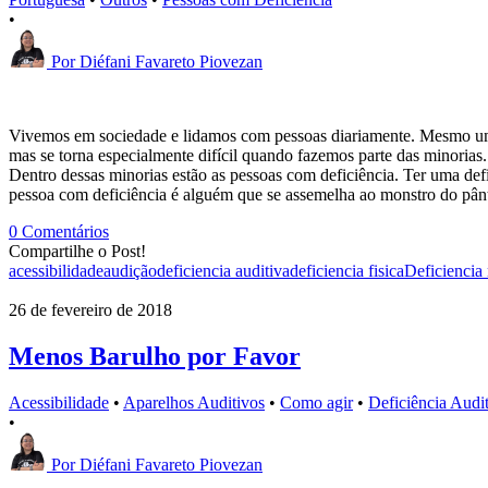
•
Por
Diéfani Favareto Piovezan
Vivemos em sociedade e lidamos com pessoas diariamente. Mesmo uma pe
mas se torna especialmente difícil quando fazemos parte das minorias.
Dentro dessas minorias estão as pessoas com deficiência. Ter uma def
pessoa com deficiência é alguém que se assemelha ao monstro do pâ
0 Comentários
Compartilhe o Post!
acessibilidade
audição
deficiencia auditiva
deficiencia fisica
Deficiencia
26 de fevereiro de 2018
Menos Barulho por Favor
Acessibilidade
•
Aparelhos Auditivos
•
Como agir
•
Deficiência Audi
•
Por
Diéfani Favareto Piovezan