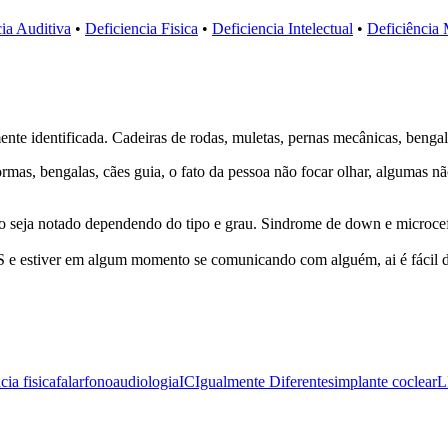
ia Auditiva
•
Deficiencia Fisica
•
Deficiencia Intelectual
•
Deficiência
ente identificada. Cadeiras de rodas, muletas, pernas mecânicas, benga
 formas, bengalas, cães guia, o fato da pessoa não focar olhar, algumas
so seja notado dependendo do tipo e grau. Sindrome de down e microcefa
S e estiver em algum momento se comunicando com alguém, ai é fácil d
cia fisica
falar
fonoaudiologia
IC
Igualmente Diferentes
implante coclear
L