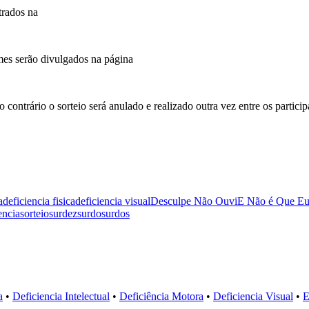
trados na
es serão divulgados na página
o contrário o sorteio será anulado e realizado outra vez entre os parti
a
deficiencia fisica
deficiencia visual
Desculpe Não Ouvi
E Não é Que Eu
encia
sorteio
surdez
surdo
surdos
a
•
Deficiencia Intelectual
•
Deficiência Motora
•
Deficiencia Visual
•
E