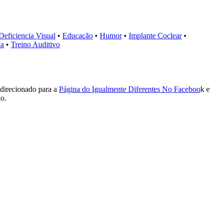
Deficiencia Visual
•
Educação
•
Humor
•
Implante Coclear
•
la
•
Treino Auditivo
edirecionado para a
Página do Igualmente Diferentes No Faceboo
k e
do.