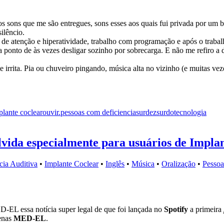
s sons que me são entregues, sons esses aos quais fui privada por um
silêncio.
de atenção e hiperatividade, trabalho com programação e após o trabalh
 ponto de às vezes desligar sozinho por sobrecarga. E não me refiro a 
rrita. Pia ou chuveiro pingando, música alta no vizinho (e muitas veze
plante coclear
ouvir.
pessoas com deficiencia
surdez
surdo
tecnologia
vida especialmente para usuários de Implan
cia Auditiva
•
Implante Coclear
•
Inglês
•
Música
•
Oralização
•
Pessoa
ED-EL essa notícia super legal de que foi lançada no
Spotify
a primeira
penas
MED-EL
.