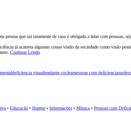
ssoa que sai raramente de casa é obrigada a lidar com pessoas, seja p
iciência já acarreta algumas coisas vindo da sociedade como visão pes
ntano.
Continue Lendo
 mental
deficiencia visual
implante coclear
pessoas com deficiencia
surdez
tiva
•
Educação
•
Humor
•
Informações
•
Música
•
Pessoas com Defici