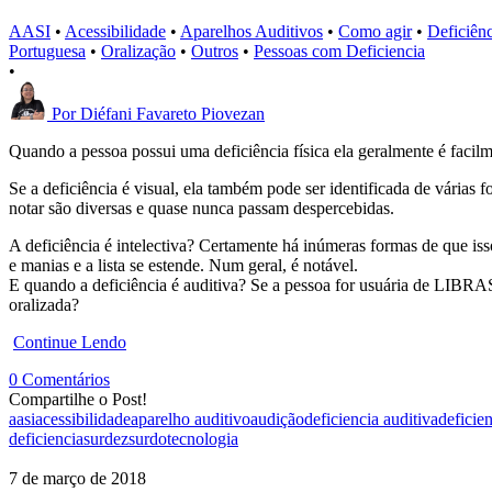
AASI
•
Acessibilidade
•
Aparelhos Auditivos
•
Como agir
•
Deficiênc
Portuguesa
•
Oralização
•
Outros
•
Pessoas com Deficiencia
•
Por
Diéfani Favareto Piovezan
Quando a pessoa possui uma deficiência física ela geralmente é facilm
Se a deficiência é visual, ela também pode ser identificada de várias
notar são diversas e quase nunca passam despercebidas.
A deficiência é intelectiva? Certamente há inúmeras formas de que is
e manias e a lista se estende. Num geral, é notável.
E quando a deficiência é auditiva? Se a pessoa for usuária de LIBRA
oralizada?
Continue Lendo
0 Comentários
Compartilhe o Post!
aasi
acessibilidade
aparelho auditivo
audição
deficiencia auditiva
deficien
deficiencia
surdez
surdo
tecnologia
7 de março de 2018