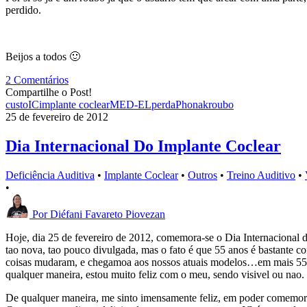
perdido.
Beijos a todos 🙂
2 Comentários
Compartilhe o Post!
custo
IC
implante coclear
MED-EL
perda
Phonak
roubo
25 de fevereiro de 2012
Dia Internacional Do Implante Coclear
Deficiência Auditiva
•
Implante Coclear
•
Outros
•
Treino Auditivo
•
•
Por
Diéfani Favareto Piovezan
Hoje, dia 25 de fevereiro de 2012, comemora-se o Dia Internacional do
tao nova, tao pouco divulgada, mas o fato é que 55 anos é bastante c
coisas mudaram, e chegamoa aos nossos atuais modelos…em mais 55 an
qualquer maneira, estou muito feliz com o meu, sendo visivel ou nao.
De qualquer maneira, me sinto imensamente feliz, em poder comemorar