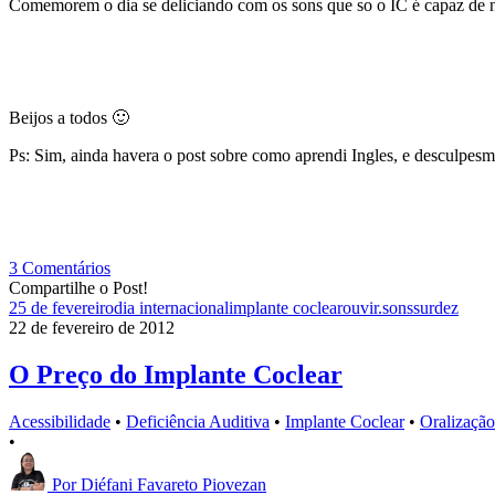
Comemorem o dia se deliciando com os sons que so o IC é capaz de n
Beijos a todos 🙂
Ps: Sim, ainda havera o post sobre como aprendi Ingles, e desculpesm p
3 Comentários
Compartilhe o Post!
25 de fevereiro
dia internacional
implante coclear
ouvir.
sons
surdez
22 de fevereiro de 2012
O Preço do Implante Coclear
Acessibilidade
•
Deficiência Auditiva
•
Implante Coclear
•
Oralização
•
Por
Diéfani Favareto Piovezan