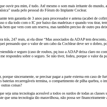
ue ouvir pra mim, é tudo. Até mesmo o som mais irritante do mundo, a
música” usada pelo pessoal do Fórum do Implante Coclear.
amte tem garantia de 3 anos para processador e antena (acabei de cofi
so o dia todo com o IC por baixo das madeixas e quando vou tirar, tem
a bem que vem com um reserva, mas também preciso de outro pra deixar
a trás, 247 reais, ai ela disse “Mas associados da ADAP tem desconto, 
guei pensando que o valor de um cabo da Cochlear deve ser o dobro, po
estendida e seguro (caso de roubos, pq isso a ADAP deixa claro no cont
 respondeu sobre o seguro. Se não tiver, fodeu, porque o valor da parte
 porque sinceramente, se precisar pagar a parte externa em caso de furto
 baterias recarregáveis termina, o compartimento de pilha quebra, o im
 outras coisas?
que seja uma tecnologia acessível a todos os surdos de todas as classes
riste que uma tecnologia tão maravilhosa, não possa ser financeiramente 