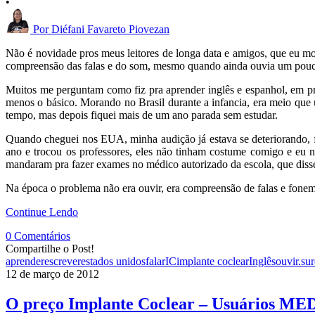
•
Por
Diéfani Favareto Piovezan
Não é novidade pros meus leitores de longa data e amigos, que eu 
compreensão das falas e do som, mesmo quando ainda ouvia um pouc
Muitos me perguntam como fiz pra aprender inglês e espanhol, em pri
menos o básico. Morando no Brasil durante a infancia, era meio que
tempo, mas depois fiquei mais de um ano parada sem estudar.
Quando cheguei nos EUA, minha audição já estava se deteriorando, fui
ano e trocou os professores, eles não tinham costume comigo e eu 
mandaram pra fazer exames no médico autorizado da escola, que diss
Na época o problema não era ouvir, era compreensão de falas e fonem
Continue Lendo
0 Comentários
Compartilhe o Post!
aprender
escrever
estados unidos
falar
IC
implante coclear
Inglês
ouvir.
su
12 de março de 2012
O preço Implante Coclear – Usuários 