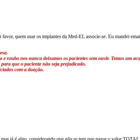
avor, quem usar os implantes da Med-EL associe-se. Eu mandei email p
esa.
 e roubo nos nunca deixamos os pacientes sem ouvir. Temos um aco
ara que o paciente não seja prejudicado.
iciados com a doação.
e, mas já é algo, considerando que não se tem que pagar o valor TOTAL