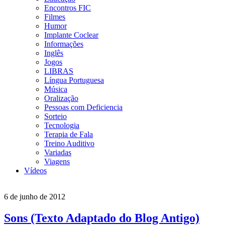
Encontros FIC
Filmes
Humor
Implante Coclear
Informações
Inglês
Jogos
LIBRAS
Língua Portuguesa
Música
Oralização
Pessoas com Deficiencia
Sorteio
Tecnologia
Terapia de Fala
Treino Auditivo
Variadas
Viagens
Vídeos
6 de junho de 2012
Sons (Texto Adaptado do Blog Antigo)