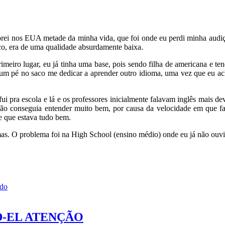
morei nos EUA metade da minha vida, que foi onde eu perdi minha audi
o, era de uma qualidade absurdamente baixa.
meiro lugar, eu já tinha uma base, pois sendo filha de americana e t
 um pé no saco me dedicar a aprender outro idioma, uma vez que eu ach
 pra escola e lá e os professores inicialmente falavam inglês mais dev
não conseguia entender muito bem, por causa da velocidade em que fa
e que estava tudo bem.
as. O problema foi na High School (ensino médio) onde eu já não ouvia
rdo
MED-EL ATENÇÃO