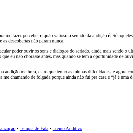
pra me fazer perceber o quão valioso o sentido da audição é. Só aquele
 e as descobertas não param nunca.
cular poder ouvir os sons e dialogos do seriado, ainda mais sendo o u
o que eu não chorasse antes, mas quando se tem a oportunidade de ouvi
ha audição melhora, claro que tenho as minhas dificuldades, e agora 
 tia me chamando de folgada porque ainda não fui pra casa e “já é uma
alização
•
Terapia de Fala
•
Treino Auditivo