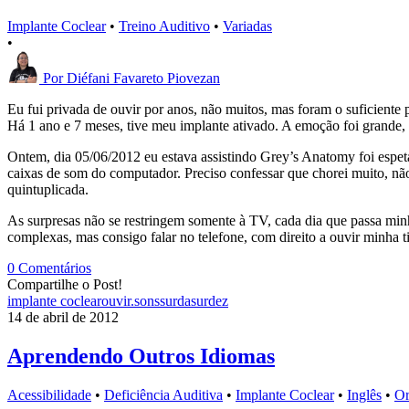
Implante Coclear
•
Treino Auditivo
•
Variadas
•
Por
Diéfani Favareto Piovezan
Eu fui privada de ouvir por anos, não muitos, mas foram o suficiente 
Há 1 ano e 7 meses, tive meu implante ativado. A emoção foi grande,
Ontem, dia 05/06/2012 eu estava assistindo Grey’s Anatomy foi espeta
caixas de som do computador. Preciso confessar que chorei muito, nã
quintuplicada.
As surpresas não se restringem somente à TV, cada dia que passa min
complexas, mas consigo falar no telefone, com direito a ouvir minha
0 Comentários
Compartilhe o Post!
implante coclear
ouvir.
sons
surda
surdez
14 de abril de 2012
Aprendendo Outros Idiomas
Acessibilidade
•
Deficiência Auditiva
•
Implante Coclear
•
Inglês
•
Or