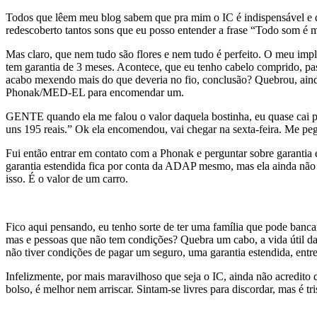
Todos que lêem meu blog sabem que pra mim o IC é indispensável e q
redescoberto tantos sons que eu posso entender a frase “Todo som é 
Mas claro, que nem tudo são flores e nem tudo é perfeito. O meu impl
tem garantia de 3 meses. Acontece, que eu tenho cabelo comprido, pas
acabo mexendo mais do que deveria no fio, conclusão? Quebrou, aind
Phonak/MED-EL para encomendar um.
GENTE quando ela me falou o valor daquela bostinha, eu quase cai pr
uns 195 reais.” Ok ela encomendou, vai chegar na sexta-feira. Me pe
Fui então entrar em contato com a Phonak e perguntar sobre garantia 
garantia estendida fica por conta da ADAP mesmo, mas ela ainda não me
isso. É o valor de um carro.
Fico aqui pensando, eu tenho sorte de ter uma família que pode bancar,
mas e pessoas que não tem condições? Quebra um cabo, a vida útil das
não tiver condições de pagar um seguro, uma garantia estendida, entre
Infelizmente, por mais maravilhoso que seja o IC, ainda não acredito 
bolso, é melhor nem arriscar. Sintam-se livres para discordar, mas é t