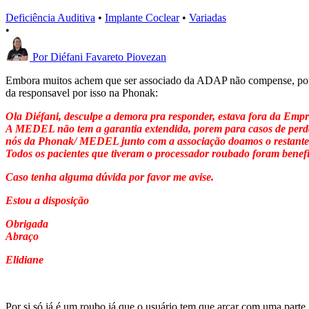
Deficiência Auditiva
•
Implante Coclear
•
Variadas
•
Por
Diéfani Favareto Piovezan
Embora muitos achem que ser associado da ADAP não compense, por f
da responsavel por isso na Phonak:
Ola Diéfani, desculpe a demora pra responder, estava fora da Empr
A MEDEL não tem a garantia extendida, porem para casos de perda
nós da Phonak/ MEDEL junto com a associação doamos o restante p
Todos os pacientes que tiveram o processador roubado foram benef
Caso tenha alguma dúvida por favor me avise.
Estou a disposição
Obrigada
Abraço
Elidiane
Por si só já é um roubo já que o usuário tem que arcar com uma part