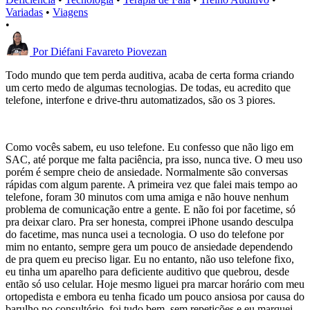
Variadas
•
Viagens
•
Por
Diéfani Favareto Piovezan
Todo mundo que tem perda auditiva, acaba de certa forma criando
um certo medo de algumas tecnologias. De todas, eu acredito que
telefone, interfone e drive-thru automatizados, são os 3 piores.
Como vocês sabem, eu uso telefone. Eu confesso que não ligo em
SAC, até porque me falta paciência, pra isso, nunca tive. O meu uso
porém é sempre cheio de ansiedade. Normalmente são conversas
rápidas com algum parente. A primeira vez que falei mais tempo ao
telefone, foram 30 minutos com uma amiga e não houve nenhum
problema de comunicação entre a gente. E não foi por facetime, só
pra deixar claro. Pra ser honesta, comprei iPhone usando desculpa
do facetime, mas nunca usei a tecnologia. O uso do telefone por
mim no entanto, sempre gera um pouco de ansiedade dependendo
de pra quem eu preciso ligar. Eu no entanto, não uso telefone fixo,
eu tinha um aparelho para deficiente auditivo que quebrou, desde
então só uso celular. Hoje mesmo liguei pra marcar horário com meu
ortopedista e embora eu tenha ficado um pouco ansiosa por causa do
barulho no consultório, foi tudo bem, sem repetições e eu marquei