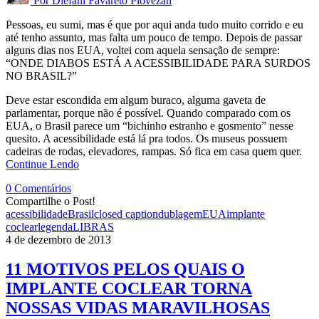
Por
Diéfani Favareto Piovezan
Pessoas, eu sumi, mas é que por aqui anda tudo muito corrido e eu
até tenho assunto, mas falta um pouco de tempo. Depois de passar
alguns dias nos EUA, voltei com aquela sensação de sempre:
“ONDE DIABOS ESTÁ A ACESSIBILIDADE PARA SURDOS
NO BRASIL?”
Deve estar escondida em algum buraco, alguma gaveta de
parlamentar, porque não é possível. Quando comparado com os
EUA, o Brasil parece um “bichinho estranho e gosmento” nesse
quesito. A acessibilidade está lá pra todos. Os museus possuem
cadeiras de rodas, elevadores, rampas. Só fica em casa quem quer.
Continue Lendo
0 Comentários
Compartilhe o Post!
acessibilidade
Brasil
closed caption
dublagem
EUA
implante
coclear
legenda
LIBRAS
4 de dezembro de 2013
11 MOTIVOS PELOS QUAIS O
IMPLANTE COCLEAR TORNA
NOSSAS VIDAS MARAVILHOSAS