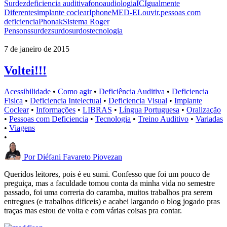
Surdez
deficiencia auditiva
fonoaudiologia
IC
Igualmente
Diferentes
implante coclear
Iphone
MED-EL
ouvir.
pessoas com
deficiencia
Phonak
Sistema Roger
Pen
sons
surdez
surdo
surdos
tecnologia
7 de janeiro de 2015
Voltei!!!
Acessibilidade
•
Como agir
•
Deficiência Auditiva
•
Deficiencia
Fisica
•
Deficiencia Intelectual
•
Deficiencia Visual
•
Implante
Coclear
•
Informações
•
LIBRAS
•
Língua Portuguesa
•
Oralização
•
Pessoas com Deficiencia
•
Tecnologia
•
Treino Auditivo
•
Variadas
•
Viagens
•
Por
Diéfani Favareto Piovezan
Queridos leitores, pois é eu sumi. Confesso que foi um pouco de
preguiça, mas a faculdade tomou conta da minha vida no semestre
passado, foi uma correria do caramba, muitos trabalhos pra serem
entregues (e trabalhos dificeis) e acabei largando o blog jogado pras
traças mas estou de volta e com várias coisas pra contar.