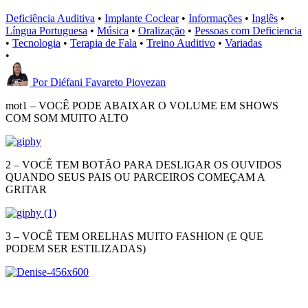
Deficiência Auditiva
•
Implante Coclear
•
Informações
•
Inglês
•
Língua Portuguesa
•
Música
•
Oralização
•
Pessoas com Deficiencia
•
Tecnologia
•
Terapia de Fala
•
Treino Auditivo
•
Variadas
•
Por
Diéfani Favareto Piovezan
mot1 – VOCÊ PODE ABAIXAR O VOLUME EM SHOWS
COM SOM MUITO ALTO
2 – VOCÊ TEM BOTÃO PARA DESLIGAR OS OUVIDOS
QUANDO SEUS PAIS OU PARCEIROS COMEÇAM A
GRITAR
3 – VOCÊ TEM ORELHAS MUITO FASHION (E QUE
PODEM SER ESTILIZADAS)