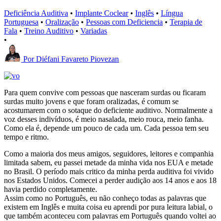
Deficiência Auditiva
•
Implante Coclear
•
Inglês
•
Língua
Portuguesa
•
Oralização
•
Pessoas com Deficiencia
•
Terapia de
Fala
•
Treino Auditivo
•
Variadas
•
Por
Diéfani Favareto Piovezan
Para quem convive com pessoas que nasceram surdas ou ficaram
surdas muito jovens e que foram oralizadas, é comum se
acostumarem com o sotaque do deficiente auditivo. Normalmente a
voz desses indivíduos, é meio nasalada, meio rouca, meio fanha.
Como ela é, depende um pouco de cada um. Cada pessoa tem seu
tempo e ritmo.
Como a maioria dos meus amigos, seguidores, leitores e companhia
limitada sabem, eu passei metade da minha vida nos EUA e metade
no Brasil. O período mais critico da minha perda auditiva foi vivido
nos Estados Unidos. Comecei a perder audição aos 14 anos e aos 18
havia perdido completamente.
Assim como no Português, eu não conheço todas as palavras que
existem em Inglês e muita coisa eu aprendi por pura leitura labial, o
que também aconteceu com palavras em Português quando voltei ao