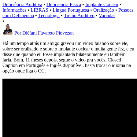
Deficiência Auditiva
•
Deficiencia Fisica
•
Implante Coclear
•
Informações
•
LIBRAS
•
Língua Portuguesa
•
Oralização
•
Pessoas
com Deficiencia
•
Tecnologia
•
Treino Auditivo
•
Variadas
•
Por
Diéfani Favareto Piovezan
Há um tempo atrás um amigo gravou um vídeo falando sobre ele,
sobre ser oralizado e sobre o implante coclear e muita gente fez, e eu
disse que quando eu fosse implantada bilateralmente eu também
faria. Bom, 11 meses depois, segue o vídeo pra vocês. Closed
Caption em Português e Inglês disponível, basta trocar o idioma na
opção onde liga o CC.