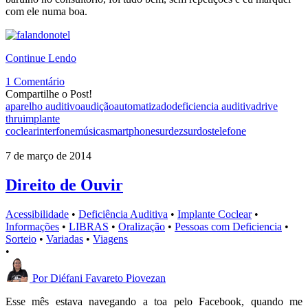
com ele numa boa.
Continue Lendo
1 Comentário
Compartilhe o Post!
aparelho auditivo
audição
automatizado
deficiencia auditiva
drive
thru
implante
coclear
interfone
música
smartphone
surdez
surdos
telefone
7 de março de 2014
Direito de Ouvir
Acessibilidade
•
Deficiência Auditiva
•
Implante Coclear
•
Informações
•
LIBRAS
•
Oralização
•
Pessoas com Deficiencia
•
Sorteio
•
Variadas
•
Viagens
•
Por
Diéfani Favareto Piovezan
Esse mês estava navegando a toa pelo Facebook, quando me