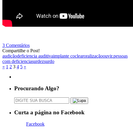
3 Comentários
Compartilhe o Post!
audição
deficiencia auditiva
implante coclear
oralização
ouvir.
pessoas
com deficiencia
surdez
surdo
«
1
2
3
4
5
»
Procurando Algo?
Curta a página no Facebook
Facebook