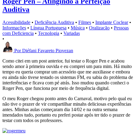
Roger Pen – Atingindo a Perfeição
Auditiva
Acessibilidade
•
Deficiência Auditiva
•
Filmes
•
Implante Coclear
•
Informações
•
Língua Portuguesa
•
Música
•
Oralização
•
Pessoas
com Deficiencia
•
Tecnologia
•
Variadas
•
Por
Diéfani Favareto Piovezan
Como citei em um post anterior, fui testar o Roger Pen e acabou
sendo amor à primeira ouvida e eu comprei um para mim. Há muito
tempo eu queria comprar um acessório que me auxiliasse e embora
eu ainda não tivese testado os sistemas FM, eu sabia do problema de
interferências e ficava com pé atrás. Isso mudou quando conheci o
Roger Pen, que funciona por meio de frequência digital.
O meu Roger chegou ponto antes do Carnaval, motivo pelo qual eu
não tive o prazer de vir compartilhar minahs deliciosas experiências
antes. Minhas aulas começaram dia 14/02 e na outra semana
imendados tudo, portanto eu preferi postar após ter tido o prazer de
testar com todos os professores.