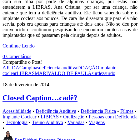
com sua filha por parte de algumas crianças, por estas não
entenderem a LIBRAS. Ana Cristina, por ser uma criança, não
entende que tem a deficiência auditiva. Ele ficou sabendo sobre o
implante coclear aos poucos. De cara lhe disseram que para ela não
servia, pois era apenas para crianças até dois anos. Não se deu por
convencido e continuou pesquisando e encontrou muitos casos de
implantados que só passaram pela cirurgia depois de adultos.
Continue Lendo
0 Comentários
Compartilhe o Post!
AJUDA
Campinas
deficiencia auditiva
DOAÇÃO
implante
coclear
LIBRAS
MARIVALDO DE PAULA
surdez
surdo
18 de fevereiro de 2014
Closed Caption…cadê?
Acessibilidade
•
Deficiência Auditiva
•
Deficiencia Fisica
•
Filmes
•
Implante Coclear
•
LIBRAS
•
Oralização
•
Pessoas com Deficiencia
•
Tecnologia
•
Treino Auditivo
•
Variadas
•
Viagens
•