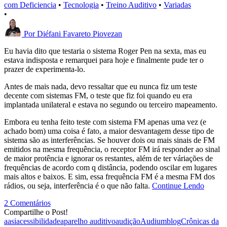
com Deficiencia
•
Tecnologia
•
Treino Auditivo
•
Variadas
•
Por
Diéfani Favareto Piovezan
Eu havia dito que testaria o sistema Roger Pen na sexta, mas eu
estava indisposta e remarquei para hoje e finalmente pude ter o
prazer de experimenta-lo.
Antes de mais nada, devo ressaltar que eu nunca fiz um teste
decente com sistemas FM, o teste que fiz foi quando eu era
implantada unilateral e estava no segundo ou terceiro mapeamento.
Embora eu tenha feito teste com sistema FM apenas uma vez (e
achado bom) uma coisa é fato, a maior desvantagem desse tipo de
sistema são as interferências. Se houver dois ou mais sinais de FM
emitidos na mesma frequência, o receptor FM irá responder ao sinal
de maior protência e ignorar os restantes, além de ter váriações de
frequências de acordo com q distância, podendo oscilar em lugares
mais altos e baixos. E sim, essa frequência FM é a mesma FM dos
rádios, ou seja, interferência é o que não falta.
Continue Lendo
2 Comentários
Compartilhe o Post!
aasi
acessibilidade
aparelho auditivo
audição
Audium
blog
Crônicas da