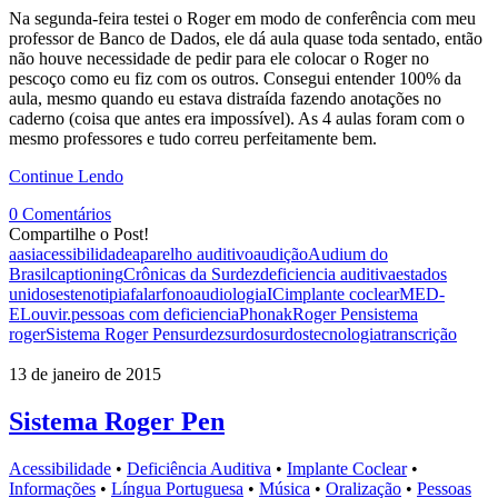
Na segunda-feira testei o Roger em modo de conferência com meu
professor de Banco de Dados, ele dá aula quase toda sentado, então
não houve necessidade de pedir para ele colocar o Roger no
pescoço como eu fiz com os outros. Consegui entender 100% da
aula, mesmo quando eu estava distraída fazendo anotações no
caderno (coisa que antes era impossível). As 4 aulas foram com o
mesmo professores e tudo correu perfeitamente bem.
Continue Lendo
0 Comentários
Compartilhe o Post!
aasi
acessibilidade
aparelho auditivo
audição
Audium do
Brasil
captioning
Crônicas da Surdez
deficiencia auditiva
estados
unidos
estenotipia
falar
fonoaudiologia
IC
implante coclear
MED-
EL
ouvir.
pessoas com deficiencia
Phonak
Roger Pen
sistema
roger
Sistema Roger Pen
surdez
surdo
surdos
tecnologia
transcrição
13 de janeiro de 2015
Sistema Roger Pen
Acessibilidade
•
Deficiência Auditiva
•
Implante Coclear
•
Informações
•
Língua Portuguesa
•
Música
•
Oralização
•
Pessoas