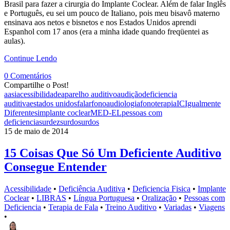
Brasil para fazer a cirurgia do Implante Coclear. Além de falar Inglês
e Português, eu sei um pouco de Italiano, pois meu bisavô materno
ensinava aos netos e bisnetos e nos Estados Unidos aprendi
Espanhol com 17 anos (era a minha idade quando freqüentei as
aulas).
Continue Lendo
0 Comentários
Compartilhe o Post!
aasi
acessibilidade
aparelho auditivo
audição
deficiencia
auditiva
estados unidos
falar
fonoaudiologia
fonoterapia
IC
Igualmente
Diferentes
implante coclear
MED-EL
pessoas com
deficiencia
surdez
surdo
surdos
15 de maio de 2014
15 Coisas Que Só Um Deficiente Auditivo
Consegue Entender
Acessibilidade
•
Deficiência Auditiva
•
Deficiencia Fisica
•
Implante
Coclear
•
LIBRAS
•
Língua Portuguesa
•
Oralização
•
Pessoas com
Deficiencia
•
Terapia de Fala
•
Treino Auditivo
•
Variadas
•
Viagens
•