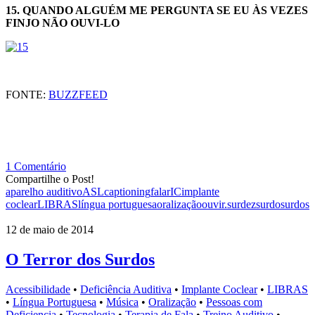
15. QUANDO ALGUÉM ME PERGUNTA SE EU ÀS VEZES
FINJO NÃO OUVI-LO
FONTE:
BUZZFEED
1 Comentário
Compartilhe o Post!
aparelho auditivo
ASL
captioning
falar
IC
implante
coclear
LIBRAS
língua portuguesa
oralização
ouvir.
surdez
surdo
surdos
12 de maio de 2014
O Terror dos Surdos
Acessibilidade
•
Deficiência Auditiva
•
Implante Coclear
•
LIBRAS
•
Língua Portuguesa
•
Música
•
Oralização
•
Pessoas com
Deficiencia
•
Tecnologia
•
Terapia de Fala
•
Treino Auditivo
•