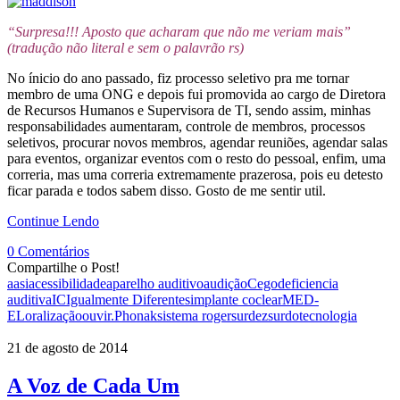
“Surpresa!!! Aposto que acharam que não me veriam mais”
(tradução não literal e sem o palavrão rs)
No ínicio do ano passado, fiz processo seletivo pra me tornar
membro de uma ONG e depois fui promovida ao cargo de Diretora
de Recursos Humanos e Supervisora de TI, sendo assim, minhas
responsabilidades aumentaram, controle de membros, processos
seletivos, procurar novos membros, agendar reuniões, agendar salas
para eventos, organizar eventos com o resto do pessoal, enfim, uma
correria, mas uma correria extremamente prazerosa, pois eu detesto
ficar parada e todos sabem disso. Gosto de me sentir util.
Continue Lendo
0 Comentários
Compartilhe o Post!
aasi
acessibilidade
aparelho auditivo
audição
Cego
deficiencia
auditiva
IC
Igualmente Diferentes
implante coclear
MED-
EL
oralização
ouvir.
Phonak
sistema roger
surdez
surdo
tecnologia
21 de agosto de 2014
A Voz de Cada Um