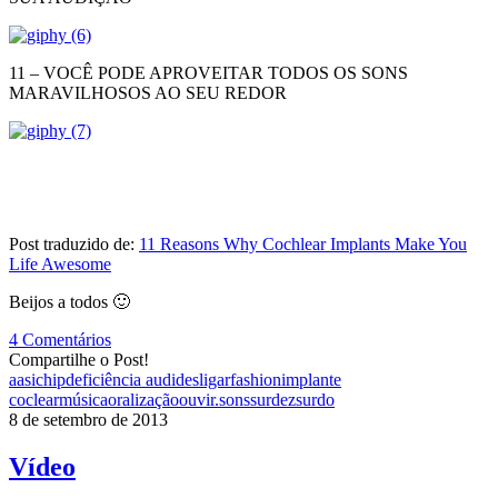
11 – VOCÊ PODE APROVEITAR TODOS OS SONS
MARAVILHOSOS AO SEU REDOR
Post traduzido de:
11 Reasons Why Cochlear Implants Make You
Life Awesome
Beijos a todos 🙂
4 Comentários
Compartilhe o Post!
aasi
chip
deficiência audi
desligar
fashion
implante
coclear
música
oralização
ouvir.
sons
surdez
surdo
8 de setembro de 2013
Vídeo