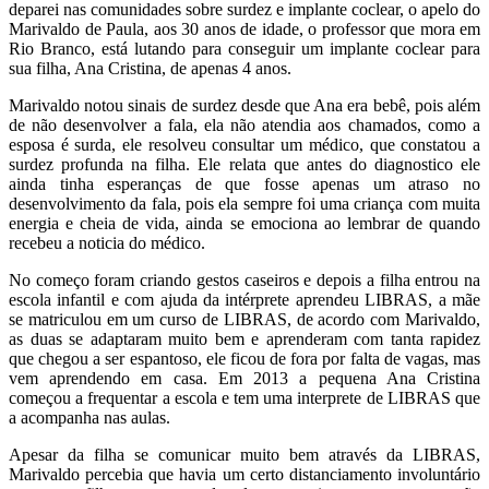
deparei nas comunidades sobre surdez e implante coclear, o apelo do
Marivaldo de Paula, aos 30 anos de idade, o professor que mora em
Rio Branco, está lutando para conseguir um implante coclear para
sua filha, Ana Cristina, de apenas 4 anos.
Marivaldo notou sinais de surdez desde que Ana era bebê, pois além
de não desenvolver a fala, ela não atendia aos chamados, como a
esposa é surda, ele resolveu consultar um médico, que constatou a
surdez profunda na filha. Ele relata que antes do diagnostico ele
ainda tinha esperanças de que fosse apenas um atraso no
desenvolvimento da fala, pois ela sempre foi uma criança com muita
energia e cheia de vida, ainda se emociona ao lembrar de quando
recebeu a noticia do médico.
No começo foram criando gestos caseiros e depois a filha entrou na
escola infantil e com ajuda da intérprete aprendeu LIBRAS, a mãe
se matriculou em um curso de LIBRAS, de acordo com Marivaldo,
as duas se adaptaram muito bem e aprenderam com tanta rapidez
que chegou a ser espantoso, ele ficou de fora por falta de vagas, mas
vem aprendendo em casa. Em 2013 a pequena Ana Cristina
começou a frequentar a escola e tem uma interprete de LIBRAS que
a acompanha nas aulas.
Apesar da filha se comunicar muito bem através da LIBRAS,
Marivaldo percebia que havia um certo distanciamento involuntário