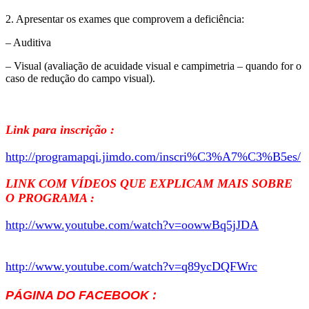
2. Apresentar os exames que comprovem a deficiência:
– Auditiva
– Visual (avaliação de acuidade visual e campimetria – quando for o
caso de redução do campo visual).
Link para inscrição :
http://programapqi.jimdo.com/i
nscri%C3%A7%C3%B5es/
LINK COM VÍDEOS QUE EXPLICAM MAIS SOBRE
O PROGRAMA :
http://www.youtube.com/watch?v
=oowwBq5jJDA
http://www.youtube.com/watch?
v=q89ycDQFWrc
PÁGINA DO FACEBOOK :