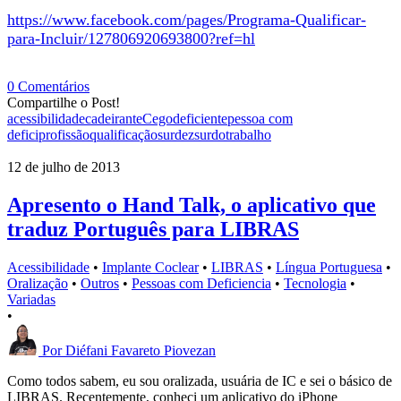
https://www.facebook.com/pages
/Programa-Qualificar-
para-
Incluir/127806920693800?ref=hl
0 Comentários
Compartilhe o Post!
acessibilidade
cadeirante
Cego
deficiente
pessoa com
defici
profissão
qualificação
surdez
surdo
trabalho
12 de julho de 2013
Apresento o Hand Talk, o aplicativo que
traduz Português para LIBRAS
Acessibilidade
•
Implante Coclear
•
LIBRAS
•
Língua Portuguesa
•
Oralização
•
Outros
•
Pessoas com Deficiencia
•
Tecnologia
•
Variadas
•
Por
Diéfani Favareto Piovezan
Como todos sabem, eu sou oralizada, usuária de IC e sei o básico de
LIBRAS. Recentemente, conheci um aplicativo do iPhone