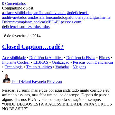
0 Comentários
Compartilhe o Post!
aasi
acessibilidade
aparelho auditivo
audição
deficiencia
auditiva
estados unidos
falar
fonoaudiologia
fonoterapia
IC
Igualmente
Diferentes
implante coclear
MED-EL
pessoas com
deficiencia
surdez
surdo
surdos
18 de fevereiro de 2014
Closed Caption…cadê?
Acessibilidade
•
Deficiência Auditiva
•
Deficiencia Fisica
•
Filmes
•
Implante Coclear
•
LIBRAS
•
Oralização
•
Pessoas com Deficiencia
•
Tecnologia
•
Treino Auditivo
•
Variadas
•
Viagens
•
Por
Diéfani Favareto Piovezan
Pessoas, eu sumi, mas é que por aqui anda tudo muito corrido e eu
até tenho assunto, mas falta um pouco de tempo. Depois de passar
alguns dias nos EUA, voltei com aquela sensação de sempre:
“ONDE DIABOS ESTÁ A ACESSIBILIDADE PARA SURDOS
NO BRASIL?”