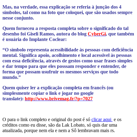
Mas, na verdade, essa explicação se referia à junção dos 4
símbolos, tal como na foto que coloquei, que são usados sempre
nesse conjunto.
Quem forneceu a resposta completa sobre o significado do tal
desenho foi Giseli Ramos, autora do blog
CyberGi
, que também
é usuária do Implante Coclear:
“O símbolo representa acessibilidade às pessoas com deficiência
mental. Significa apoio, acolhimento e local acessivel às pessoas
com essa deficiência, através de gestos como usar frases simples
e dar tempo para que eles posssam responder e entender, de
forma que possam usufruir os mesmos serviços que todo
mundo.”
Quem quiser ler a explicação completa em francês (ou
simplesmente copiar o link e jogar no google
translate):
http://www.brivemag.fr/?p=7027
O para o link completo e original do post é só
clicar aqui
e os
créditos como eu disse, são da Lak Lobato, só quis dar uma
atualizada, porque nem ela e nem a Sô lembravam mais rs.