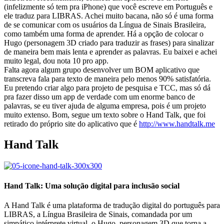
(infelizmente só tem pra iPhone) que você escreve em Português e
ele traduz para LIBRAS. Achei muito bacana, não só é uma forma
de se comunicar com os usuários da Língua de Sinais Brasileira,
como também uma forma de aprender. Há a opção de colocar o
Hugo (personagem 3D criado para traduzir as frases) para sinalizar
de maneira bem mais lenta e aprender as palavras. Eu baixei e achei
muito legal, dou nota 10 pro app.
Falta agora algum grupo desenvolver um BOM aplicativo que
transcreva fala para texto de maneira pelo menos 90% satisfatória.
Eu pretendo criar algo para projeto de pesquisa e TCC, mas só dá
pra fazer disso um app de verdade com um enorme banco de
palavras, se eu tiver ajuda de alguma empresa, pois é um projeto
muito extenso. Bom, segue um texto sobre o Hand Talk, que foi
retirado do próprio site do aplicativo que é
http://www.handtalk.me
Hand Talk
Hand Talk: Uma solução digital para inclusão social
A Hand Talk é uma plataforma de tradução digital do português para
LIBRAS, a Língua Brasileira de Sinais, comandada por um
simpático intérprete virtual, o Hugo, personagem 3D que torna a