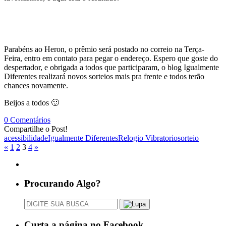
Parabéns ao Heron, o prêmio será postado no correio na Terça-
Feira, entro em contato para pegar o endereço. Espero que goste do
despertador, e obrigada a todos que participaram, o blog Igualmente
Diferentes realizará novos sorteios mais pra frente e todos terão
chances novamente.
Beijos a todos 🙂
0 Comentários
Compartilhe o Post!
acessibilidade
Igualmente Diferentes
Relogio Vibratorio
sorteio
«
1
2
3
4
»
Procurando Algo?
Curta a página no Facebook