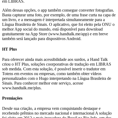
em LIBRAS.
Além dessas opções, o app também consegue converter fotografias.
Basta capturar uma foto, por exemplo, de uma frase curta na capa de
um livro, e a mensagem é interpretada simultaneamente para a
Língua Brasileira de Sinais. O aplicativo, que foi eleito pela ONU o
melhor App social do mundo, está disponível para download
gratuitamente na App Store (www.handtalk.me/app) e em breve
também será lançado para dispositivos Android.
HT Plus
Para oferecer ainda mais acessibilidade aos surdos, a Hand Talk
criou o HT Plus, soluções coorporativas de tradução em LIBRAS
sob medida. Com esta solução, é possível inserir o tradutor em
Totens em eventos ou empresas, como também obter vídeos
personalizados com o Hugo interpretando na Língua Brasileira de
Sinais. Para conhecer melhor este serviço, acesse
www.handtalk.me/plus.
Premiações
Desde sua criação, a empresa vem conquistando destaque e
recebendo prêmios no mercado nacional e internacional A solução
foi eleita em 2012 a mais inovadora do Brasil na Rio Info, um dos