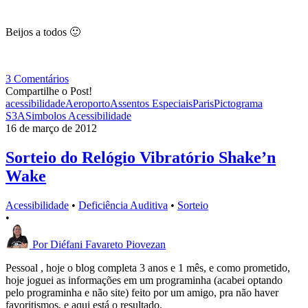
Beijos a todos 🙂
3 Comentários
Compartilhe o Post!
acessibilidade
Aeroporto
Assentos Especiais
Paris
Pictograma
S3A
Simbolos Acessibilidade
16 de março de 2012
Sorteio do Relógio Vibratório Shake’n
Wake
Acessibilidade
•
Deficiência Auditiva
•
Sorteio
•
Por
Diéfani Favareto Piovezan
Pessoal , hoje o blog completa 3 anos e 1 mês, e como prometido,
hoje joguei as informações em um programinha (acabei optando
pelo programinha e não site) feito por um amigo, pra não haver
favoritismos, e aqui está o resultado.