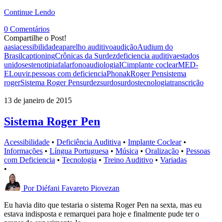
Continue Lendo
0 Comentários
Compartilhe o Post!
aasi
acessibilidade
aparelho auditivo
audição
Audium do
Brasil
captioning
Crônicas da Surdez
deficiencia auditiva
estados
unidos
estenotipia
falar
fonoaudiologia
IC
implante coclear
MED-
EL
ouvir.
pessoas com deficiencia
Phonak
Roger Pen
sistema
roger
Sistema Roger Pen
surdez
surdo
surdos
tecnologia
transcrição
13 de janeiro de 2015
Sistema Roger Pen
Acessibilidade
•
Deficiência Auditiva
•
Implante Coclear
•
Informações
•
Língua Portuguesa
•
Música
•
Oralização
•
Pessoas
com Deficiencia
•
Tecnologia
•
Treino Auditivo
•
Variadas
•
Por
Diéfani Favareto Piovezan
Eu havia dito que testaria o sistema Roger Pen na sexta, mas eu
estava indisposta e remarquei para hoje e finalmente pude ter o