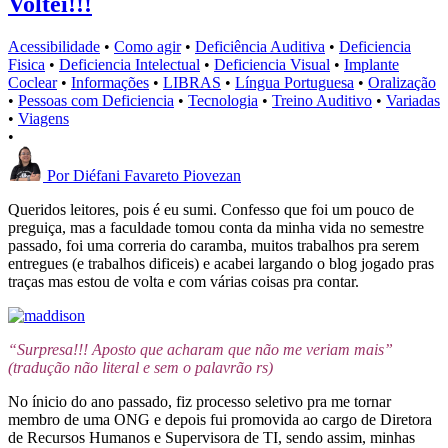
Voltei!!!
Acessibilidade
•
Como agir
•
Deficiência Auditiva
•
Deficiencia
Fisica
•
Deficiencia Intelectual
•
Deficiencia Visual
•
Implante
Coclear
•
Informações
•
LIBRAS
•
Língua Portuguesa
•
Oralização
•
Pessoas com Deficiencia
•
Tecnologia
•
Treino Auditivo
•
Variadas
•
Viagens
•
Por
Diéfani Favareto Piovezan
Queridos leitores, pois é eu sumi. Confesso que foi um pouco de
preguiça, mas a faculdade tomou conta da minha vida no semestre
passado, foi uma correria do caramba, muitos trabalhos pra serem
entregues (e trabalhos dificeis) e acabei largando o blog jogado pras
traças mas estou de volta e com várias coisas pra contar.
“Surpresa!!! Aposto que acharam que não me veriam mais”
(tradução não literal e sem o palavrão rs)
No ínicio do ano passado, fiz processo seletivo pra me tornar
membro de uma ONG e depois fui promovida ao cargo de Diretora
de Recursos Humanos e Supervisora de TI, sendo assim, minhas