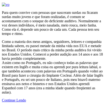
Para quem convive com pessoas que nasceram surdas ou ficaram
surdas muito jovens e que foram oralizadas, é comum se
acostumarem com o sotaque do deficiente auditivo. Normalmente a
voz desses indivíduos, é meio nasalada, meio rouca, meio fanha.
Como ela é, depende um pouco de cada um. Cada pessoa tem seu
tempo e ritmo.
Como a maioria dos meus amigos, seguidores, leitores e companhia
limitada sabem, eu passei metade da minha vida nos EUA e metade
no Brasil. O período mais critico da minha perda auditiva foi vivido
nos Estados Unidos. Comecei a perder audição aos 14 anos e aos 18
havia perdido completamente.
Assim como no Português, eu não conheço todas as palavras que
existem em Inglês e muita coisa eu aprendi por pura leitura labial, o
que também aconteceu com palavras em Português quando voltei ao
Brasil para fazer a cirurgia do Implante Coclear. Além de falar Inglês
e Português, eu sei um pouco de Italiano, pois meu bisavô materno
ensinava aos netos e bisnetos e nos Estados Unidos aprendi
Espanhol com 17 anos (era a minha idade quando freqüentei as
aulas).
Continue Lendo