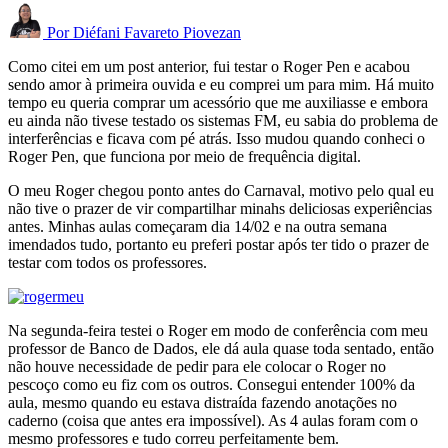
Por
Diéfani Favareto Piovezan
Como citei em um post anterior, fui testar o Roger Pen e acabou
sendo amor à primeira ouvida e eu comprei um para mim. Há muito
tempo eu queria comprar um acessório que me auxiliasse e embora
eu ainda não tivese testado os sistemas FM, eu sabia do problema de
interferências e ficava com pé atrás. Isso mudou quando conheci o
Roger Pen, que funciona por meio de frequência digital.
O meu Roger chegou ponto antes do Carnaval, motivo pelo qual eu
não tive o prazer de vir compartilhar minahs deliciosas experiências
antes. Minhas aulas começaram dia 14/02 e na outra semana
imendados tudo, portanto eu preferi postar após ter tido o prazer de
testar com todos os professores.
Na segunda-feira testei o Roger em modo de conferência com meu
professor de Banco de Dados, ele dá aula quase toda sentado, então
não houve necessidade de pedir para ele colocar o Roger no
pescoço como eu fiz com os outros. Consegui entender 100% da
aula, mesmo quando eu estava distraída fazendo anotações no
caderno (coisa que antes era impossível). As 4 aulas foram com o
mesmo professores e tudo correu perfeitamente bem.