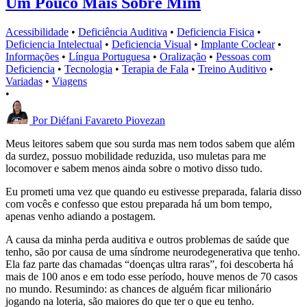
Um Pouco Mais Sobre Mim
Acessibilidade
•
Deficiência Auditiva
•
Deficiencia Fisica
•
Deficiencia Intelectual
•
Deficiencia Visual
•
Implante Coclear
•
Informações
•
Língua Portuguesa
•
Oralização
•
Pessoas com
Deficiencia
•
Tecnologia
•
Terapia de Fala
•
Treino Auditivo
•
Variadas
•
Viagens
•
Por
Diéfani Favareto Piovezan
Meus leitores sabem que sou surda mas nem todos sabem que além
da surdez, possuo mobilidade reduzida, uso muletas para me
locomover e sabem menos ainda sobre o motivo disso tudo.
Eu prometi uma vez que quando eu estivesse preparada, falaria disso
com vocês e confesso que estou preparada há um bom tempo,
apenas venho adiando a postagem.
A causa da minha perda auditiva e outros problemas de saúde que
tenho, são por causa de uma síndrome neurodegenerativa que tenho.
Ela faz parte das chamadas “doenças ultra raras”, foi descoberta há
mais de 100 anos e em todo esse período, houve menos de 70 casos
no mundo. Resumindo: as chances de alguém ficar milionário
jogando na loteria, são maiores do que ter o que eu tenho.