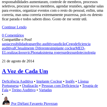
responsabilidades aumentaram, controle de membros, processos
seletivos, procurar novos membros, agendar reuniões, agendar salas
para eventos, organizar eventos com o resto do pessoal, enfim, uma
correria, mas uma correria extremamente prazerosa, pois eu detesto
ficar parada e todos sabem disso. Gosto de me sentir util.
Continue Lendo
0 Comentários
Compartilhe o Post!
aasi
acessibilidade
aparelho auditivo
audição
Cego
deficiencia
auditiva
IC
Igualmente Diferentes
implante coclear
MED-
EL
oralização
ouvir.
Phonak
sistema roger
surdez
surdo
tecnologia
21 de agosto de 2014
A Voz de Cada Um
Deficiência Auditiva
•
Implante Coclear
•
Inglês
•
Língua
Portuguesa
•
Oralização
•
Pessoas com Deficiencia
•
Terapia de
Fala
•
Treino Auditivo
•
Variadas
•
Por
Diéfani Favareto Piovezan