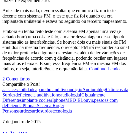
prazer de experimenta-lo.
Antes de mais nada, devo ressaltar que eu nunca fiz um teste
decente com sistemas FM, o teste que fiz foi quando eu era
implantada unilateral e estava no segundo ou terceiro mapeamento.
Embora eu tenha feito teste com sistema FM apenas uma vez (e
achado bom) uma coisa é fato, a maior desvantagem desse tipo de
sistema são as interferências. Se houver dois ou mais sinais de FM
emitidos na mesma frequência, o receptor FM irá responder ao sinal
de maior protência e ignorar os restantes, além de ter váriações de
frequências de acordo com q distância, podendo oscilar em lugares
mais altos e baixos. E sim, essa frequência FM é a mesma FM dos
rádios, ou seja, interferência é o que não falta.
Continue Lendo
2 Comentários
Compartilhe o Post!
aasi
acessibilidade
aparelho auditivo
audição
Audium
blog
Crônicas da
Surdez
deficiencia auditiva
fonoaudiologia
IC
Igualmente
Diferentes
implante coclear
Iphone
MED-EL
ouvir.
pessoas com
deficiencia
Phonak
Sistema Roger
Pen
sons
surdez
surdo
surdos
tecnologia
7 de janeiro de 2015