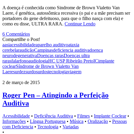
A doença é conhecida como Sindrome de Brown Vialetto Van
Laere, é genética, autossômica recessiva (o pai e a mãe precisam ser
portadores do gene defeituoso, para que o filho nasça com ela) e
como eu disse, ULTRA RARA.
Continue Lendo
6 Comentários
Compartilhe o Post!
aasi
acessibilidade
aparelho auditivo
ataxia
cerebelar
audição
Campinas
deficiencia auditiva
doença
neurodegenerativa
Doenças raras
Doenças ultra
raras
falar
fonoaudiologia
HC USP Ribeirão Preto
IC
implante
coclear
Síndrome de Brown Vialetto Van
Laere
surdez
surdo
surdos
tecnologia
viagem
2 de março de 2015
Roger Pen – Atingindo a Perfeição
Auditiva
Acessibilidade
•
Deficiência Auditiva
•
Filmes
•
Implante Coclear
•
Informações
•
Língua Portuguesa
•
Música
•
Oralização
•
Pessoas
com Deficiencia
•
Tecnologia
•
Variadas
•