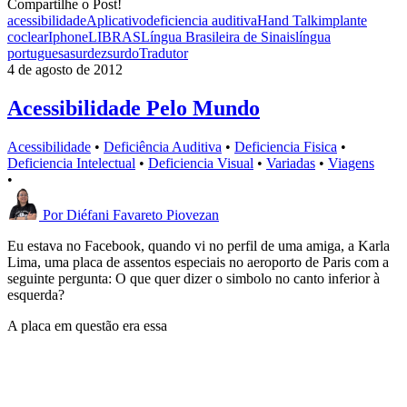
Compartilhe o Post!
acessibilidade
Aplicativo
deficiencia auditiva
Hand Talk
implante
coclear
Iphone
LIBRAS
Língua Brasileira de Sinais
língua
portuguesa
surdez
surdo
Tradutor
4 de agosto de 2012
Acessibilidade Pelo Mundo
Acessibilidade
•
Deficiência Auditiva
•
Deficiencia Fisica
•
Deficiencia Intelectual
•
Deficiencia Visual
•
Variadas
•
Viagens
•
Por
Diéfani Favareto Piovezan
Eu estava no Facebook, quando vi no perfil de uma amiga, a Karla
Lima, uma placa de assentos especiais no aeroporto de Paris com a
seguinte pergunta: O que quer dizer o simbolo no canto inferior à
esquerda?
A placa em questão era essa