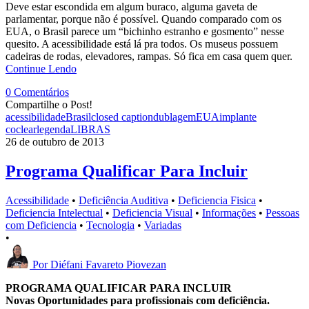
Deve estar escondida em algum buraco, alguma gaveta de
parlamentar, porque não é possível. Quando comparado com os
EUA, o Brasil parece um “bichinho estranho e gosmento” nesse
quesito. A acessibilidade está lá pra todos. Os museus possuem
cadeiras de rodas, elevadores, rampas. Só fica em casa quem quer.
Continue Lendo
0 Comentários
Compartilhe o Post!
acessibilidade
Brasil
closed caption
dublagem
EUA
implante
coclear
legenda
LIBRAS
26 de outubro de 2013
Programa Qualificar Para Incluir
Acessibilidade
•
Deficiência Auditiva
•
Deficiencia Fisica
•
Deficiencia Intelectual
•
Deficiencia Visual
•
Informações
•
Pessoas
com Deficiencia
•
Tecnologia
•
Variadas
•
Por
Diéfani Favareto Piovezan
PROGRAMA QUALIFICAR PARA INCLUIR
Novas Oportunidades para profissionais com deficiência.